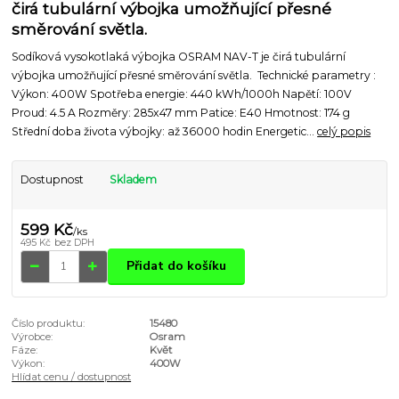
čirá tubulární výbojka umožňující přesné
směrování světla.
Sodíková vysokotlaká výbojka OSRAM NAV-T je čirá tubulární
výbojka umožňující přesné směrování světla. Technické parametry :
Výkon: 400W Spotřeba energie: 440 kWh/1000h Napětí: 100V
Proud: 4.5 A Rozměry: 285x47 mm Patice: E40 Hmotnost: 174 g
Střední doba života výbojky: až 36000 hodin Energetic...
celý popis
Dostupnost
Skladem
599 Kč
/
ks
495 Kč
bez DPH
Přidat do košíku
Číslo produktu:
15480
Výrobce:
Osram
Fáze:
Květ
Výkon:
400W
Hlídat cenu / dostupnost