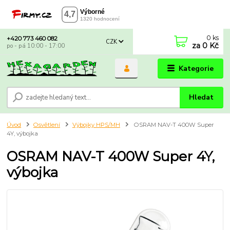
0
ks
+420 773 460 082
CZK
za
0 Kč
po - pá 10:00 - 17:00
Kategorie
Hledat
Úvod
Osvětlení
Výbojky HPS/MH
OSRAM NAV-T 400W Super
4Y, výbojka
OSRAM NAV-T 400W Super 4Y,
výbojka