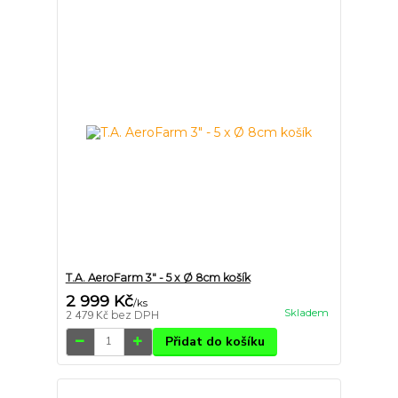
T.A. AeroFarm 3" - 5 x Ø 8cm košík
2 999 Kč
/
ks
Skladem
2 479 Kč
bez DPH
Přidat do košíku