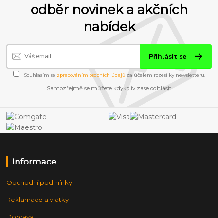
odběr novinek a akčních
nabídek
Přihlásit se
Souhlasím se
zpracováním osobních údajů
za účelem rozesílky newsletteru.
Samozřejmě se můžete kdykoliv zase odhlásit
Informace
Obchodní podmínky
Reklamace a vratky
Doprava