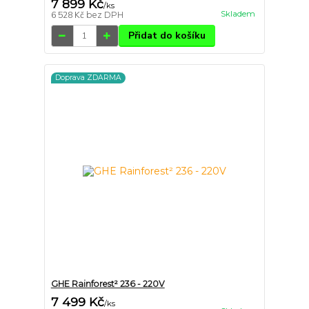
7 899 Kč
/
ks
Skladem
6 528 Kč
bez DPH
Přidat do košíku
Doprava ZDARMA
GHE Rainforest² 236 - 220V
7 499 Kč
/
ks