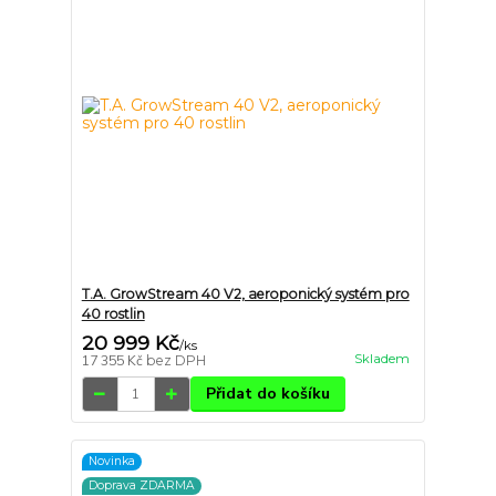
T.A. GrowStream 40 V2, aeroponický systém pro
40 rostlin
20 999 Kč
/
ks
Skladem
17 355 Kč
bez DPH
Přidat do košíku
Novinka
Doprava ZDARMA