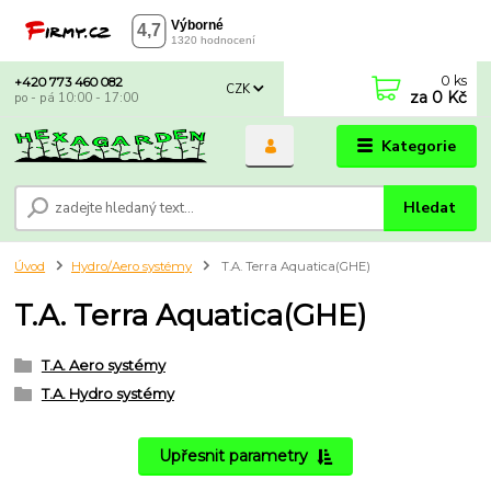
0
ks
+420 773 460 082
CZK
za
0 Kč
po - pá 10:00 - 17:00
Kategorie
Hledat
Úvod
Hydro/Aero systémy
T.A. Terra Aquatica(GHE)
T.A. Terra Aquatica(GHE)
T.A. Aero systémy
T.A. Hydro systémy
Upřesnit parametry