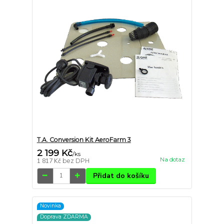
T.A. Conversion Kit AeroFarm 3
2 199 Kč
/
ks
Na dotaz
1 817 Kč
bez DPH
Přidat do košíku
Novinka
Doprava ZDARMA