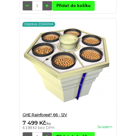
Přidat do košíku
Doprava ZDARMA
GHE Rainforest² 66 - 12V
7 499 Kč
/
ks
Skladem
6 198 Kč
bez DPH