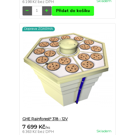
Skladem
6 198 Kč
bez DPH
Přidat do košíku
Doprava ZDARMA
GHE Rainforest² 318 - 12V
7 699 Kč
/
ks
Skladem
6 363 Kč
bez DPH