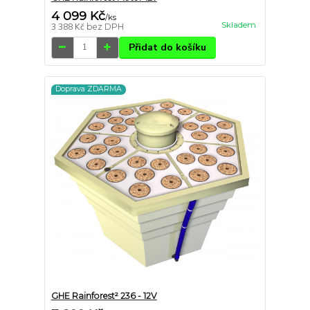
4 099 Kč
/
ks
Skladem
3 388 Kč
bez DPH
Přidat do košíku
Doprava ZDARMA
GHE Rainforest² 236 - 12V