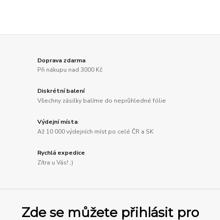
Doprava zdarma
Při nákupu nad 3000 Kč
Diskrétní balení
Všechny zásilky balíme do neprůhledné fólie
Výdejní místa
Až 10 000 výdejních míst po celé ČR a SK
Rychlá expedice
Zítra u Vás! ;)
Zde se můžete přihlásit pro