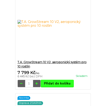
T.A. GrowStream 10 V2, aeroponický systém pro
10 rostlin
7 799 Kč
/
ks
Skladem
6 445 Kč
bez DPH
Přidat do košíku
Novinka
Doprava ZDARMA