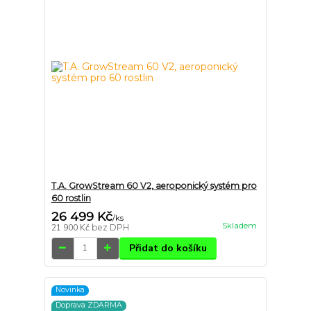
T.A. GrowStream 60 V2, aeroponický systém pro
60 rostlin
26 499 Kč
/
ks
Skladem
21 900 Kč
bez DPH
Přidat do košíku
Novinka
Doprava ZDARMA