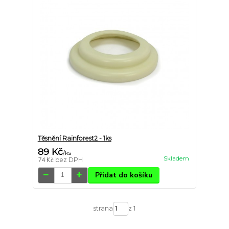
Těsnění Rainforest2 - 1ks
89 Kč
/
ks
Skladem
74 Kč
bez DPH
Přidat do košíku
strana
z 1