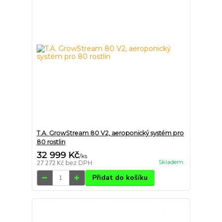
T.A. GrowStream 80 V2, aeroponický systém pro
80 rostlin
32 999 Kč
/
ks
Skladem
27 272 Kč
bez DPH
Přidat do košíku