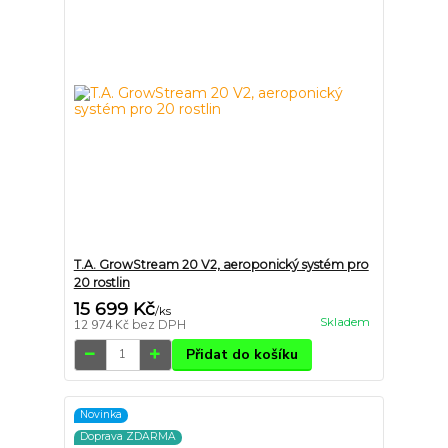
T.A. GrowStream 20 V2, aeroponický systém pro
20 rostlin
15 699 Kč
/
ks
Skladem
12 974 Kč
bez DPH
Přidat do košíku
Novinka
Doprava ZDARMA