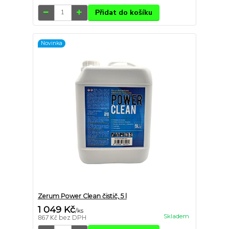
Přidat do košíku
Novinka
Zerum Power Clean čistič, 5 l
1 049 Kč
/
ks
Skladem
867 Kč
bez DPH