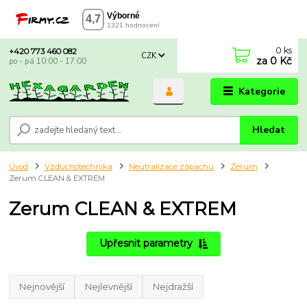
0
ks
+420 773 460 082
CZK
za
0 Kč
po - pá 10:00 - 17:00
Kategorie
Hledat
Úvod
Vzduchotechnika
Neutralizace zápachu
Zerum
Zerum CLEAN & EXTREM
Zerum CLEAN & EXTREM
Upřesnit parametry
Nejnovější
Nejlevnější
Nejdražší