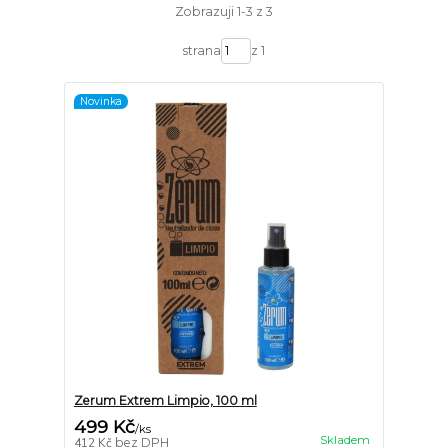
Zobrazuji 1-3 z 3
strana
z 1
Novinka
Zerum Extrem Limpio, 100 ml
499 Kč
/
ks
Skladem
412 Kč
bez DPH