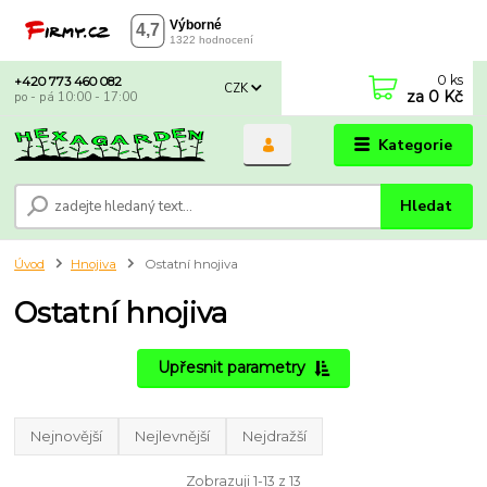
0
ks
+420 773 460 082
CZK
za
0 Kč
po - pá 10:00 - 17:00
Kategorie
Hledat
Úvod
Hnojiva
Ostatní hnojiva
Ostatní hnojiva
Upřesnit parametry
Nejnovější
Nejlevnější
Nejdražší
Zobrazuji 1-13 z 13