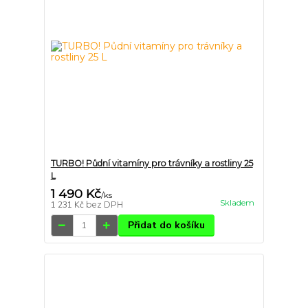
TURBO! Půdní vitamíny pro trávníky a rostliny 25
L
1 490 Kč
/
ks
Skladem
1 231 Kč
bez DPH
Přidat do košíku