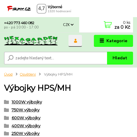
0
ks
+420 773 460 082
CZK
za
0 Kč
po - pá 10:00 - 17:00
Kategorie
Hledat
Úvod
Osvětlení
Výbojky HPS/MH
Výbojky HPS/MH
1000W výbojky
750W výbojky
600W výbojky
400W výbojky
250W výbojky