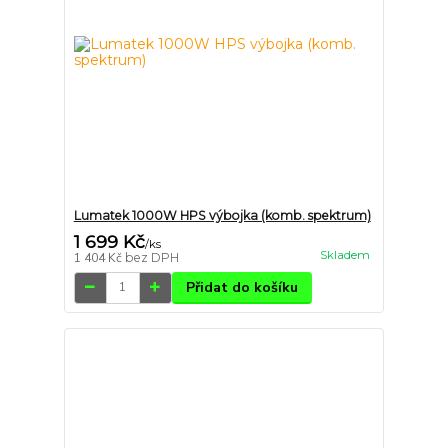
Lumatek 1000W HPS výbojka (komb. spektrum)
1 699 Kč
/
ks
Skladem
1 404 Kč
bez DPH
Přidat do košíku