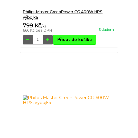
Philips Master GreenPower CG 400W HPS,
výbojka
799 Kč
/
ks
Skladem
660 Kč
bez DPH
Přidat do košíku