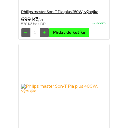
Philips master Son-T Pia plus 250W, výbojka
699 Kč
/
ks
Skladem
578 Kč
bez DPH
Přidat do košíku