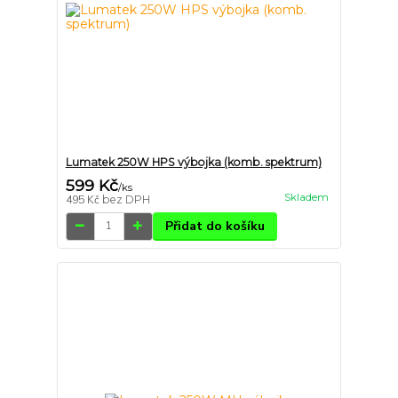
Lumatek 250W HPS výbojka (komb. spektrum)
599 Kč
/
ks
Skladem
495 Kč
bez DPH
Přidat do košíku