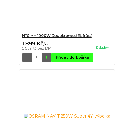
NTS MH 1000W Double ended EL (růst)
1 899 Kč
/
ks
Skladem
1 569 Kč
bez DPH
Přidat do košíku