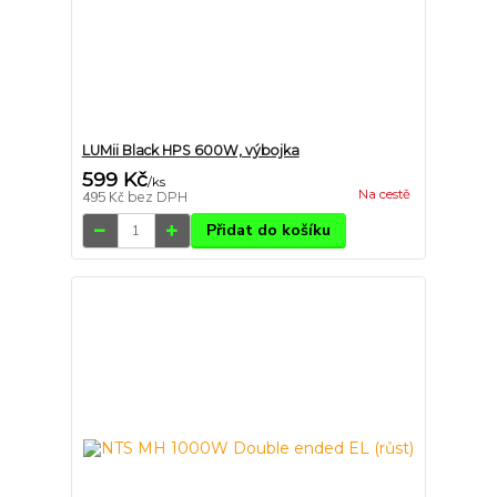
LUMii Black HPS 600W, výbojka
599 Kč
/
ks
Na cestě
495 Kč
bez DPH
Přidat do košíku