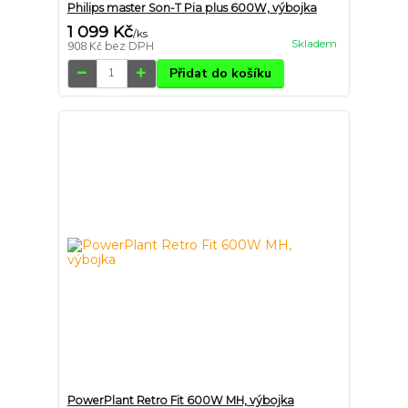
Philips master Son-T Pia plus 600W, výbojka
1 099 Kč
/
ks
Skladem
908 Kč
bez DPH
Přidat do košíku
PowerPlant Retro Fit 600W MH, výbojka