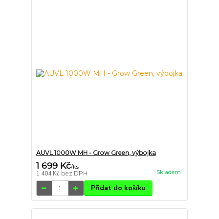
AUVL 1000W MH - Grow Green, výbojka
1 699 Kč
/
ks
Skladem
1 404 Kč
bez DPH
Přidat do košíku