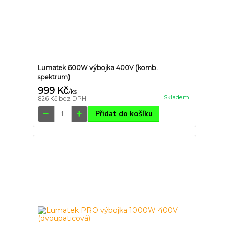
Lumatek 600W výbojka 400V (komb.
spektrum)
999 Kč
/
ks
Skladem
826 Kč
bez DPH
Přidat do košíku