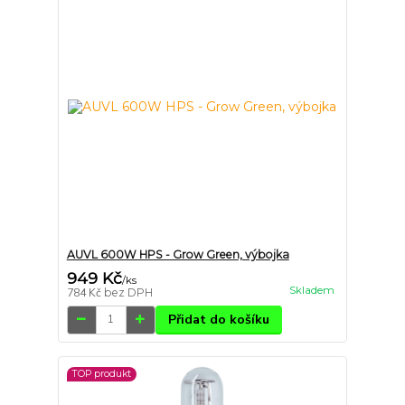
AUVL 600W HPS - Grow Green, výbojka
949 Kč
/
ks
Skladem
784 Kč
bez DPH
Přidat do košíku
TOP produkt