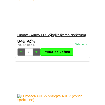
Lumatek 400W HPS výbojka (komb. spektrum)
849 Kč
/
ks
Skladem
702 Kč
bez DPH
Přidat do košíku