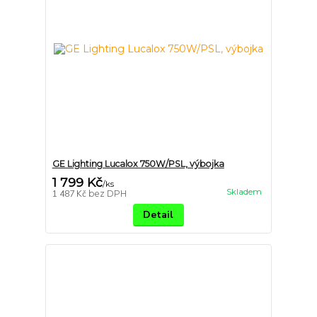
GE Lighting Lucalox 750W/PSL, výbojka
1 799 Kč
/
ks
Skladem
1 487 Kč
bez DPH
Detail