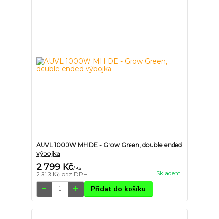
AUVL 1000W MH DE - Grow Green, double ended
výbojka
2 799 Kč
/
ks
Skladem
2 313 Kč
bez DPH
Přidat do košíku