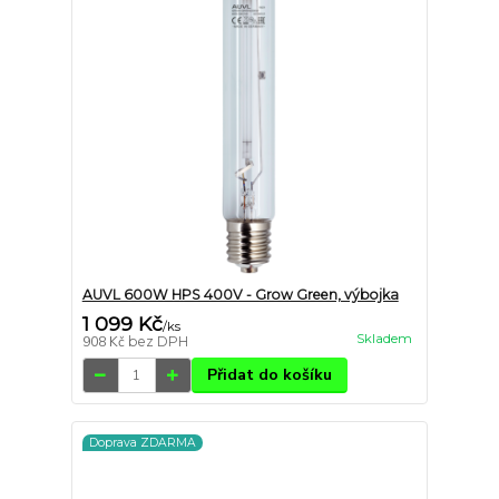
AUVL 600W HPS 400V - Grow Green, výbojka
1 099 Kč
/
ks
Skladem
908 Kč
bez DPH
Přidat do košíku
Doprava ZDARMA