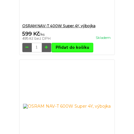
OSRAM NAV-T 400W Super 4Y, výbojka
599 Kč
/
ks
Skladem
495 Kč
bez DPH
Přidat do košíku