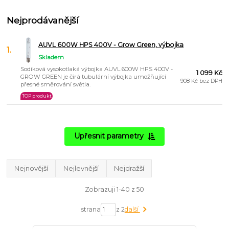
Nejprodávanější
AUVL 600W HPS 400V - Grow Green, výbojka
1.
Skladem
Sodíková vysokotlaká výbojka AUVL 600W HPS 400V -
1 099 Kč
GROW GREEN je čirá tubulární výbojka umožňující
908 Kč bez DPH
přesné směrování světla.
TOP produkt
Upřesnit parametry
Nejnovější
Nejlevnější
Nejdražší
Zobrazuji 1-40 z 50
strana
z 2
další