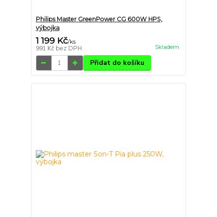
Philips Master GreenPower CG 600W HPS,
výbojka
1 199 Kč
/
ks
Skladem
991 Kč
bez DPH
Přidat do košíku