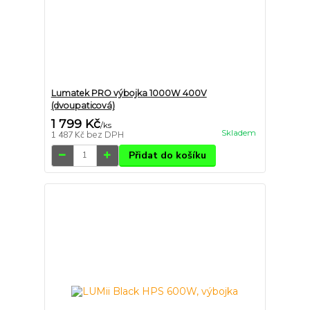
Lumatek PRO výbojka 1000W 400V
(dvoupaticová)
1 799 Kč
/
ks
Skladem
1 487 Kč
bez DPH
Přidat do košíku