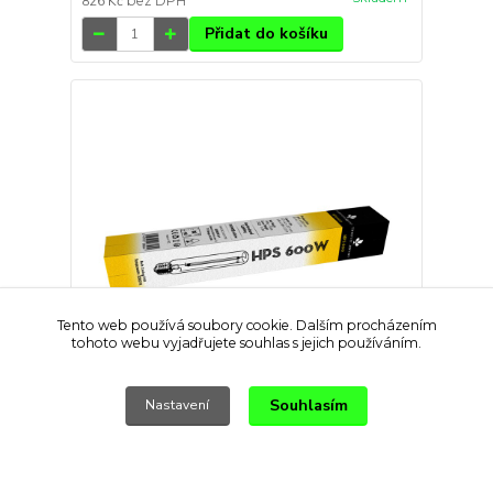
826 Kč
bez DPH
Přidat do košíku
Tento web používá soubory cookie. Dalším procházením
tohoto webu vyjadřujete souhlas s jejich používáním.
Souhlasím
Nastavení
Secret Jardin HPS výbojka 600W - květová
799 Kč
/
ks
Skladem
660 Kč
bez DPH