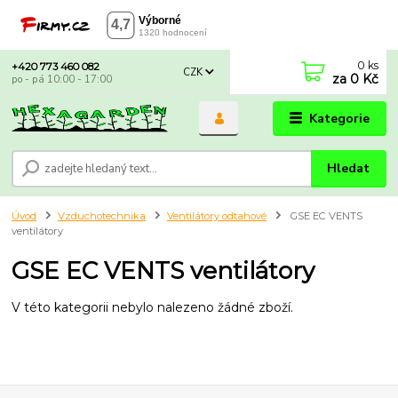
0
ks
+420 773 460 082
CZK
za
0 Kč
po - pá 10:00 - 17:00
Kategorie
Hledat
Úvod
Vzduchotechnika
Ventilátory odtahové
GSE EC VENTS
ventilátory
GSE EC VENTS ventilátory
V této kategorii nebylo nalezeno žádné zboží.