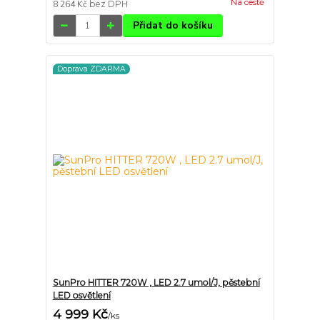
Na cestě
8 264 Kč
bez DPH
Přidat do košíku
Doprava ZDARMA
SunPro HITTER 720W , LED 2.7 umol/J, pěstební
LED osvětlení
4 999 Kč
/
ks