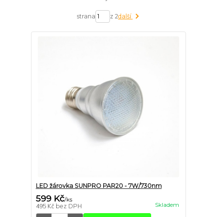
strana
z 2
další
LED žárovka SUNPRO PAR20 - 7W/730nm
599 Kč
/
ks
Skladem
495 Kč
bez DPH