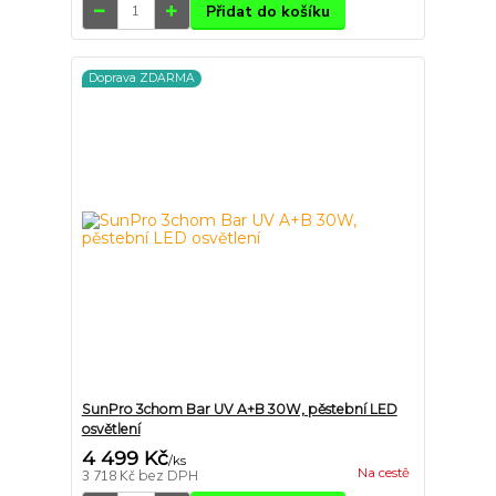
Přidat do košíku
Doprava ZDARMA
SunPro 3chom Bar UV A+B 30W, pěstební LED
osvětlení
4 499 Kč
/
ks
Na cestě
3 718 Kč
bez DPH