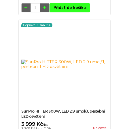
Přidat do košíku
Doprava ZDARMA
SunPro HITTER 300W, LED 2.9 umol/J, pěstební
LED osvětlení
3 999 Kč
/
ks
Na cestě
3 305 Kč
bez DPH