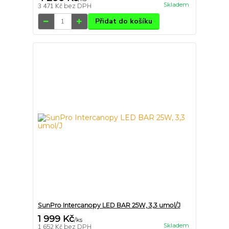
Skladem
3 471 Kč
bez DPH
Přidat do košíku
SunPro Intercanopy LED BAR 25W, 3,3 umol/J
1 999 Kč
/
ks
Skladem
1 652 Kč
bez DPH