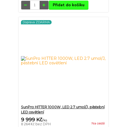
Přidat do košíku
Doprava ZDARMA
SunPro HITTER 1000W, LED 2.7 umol/J, pěstební
LED osvětlení
9 999 Kč
/
ks
Na cestě
8 264 Kč
bez DPH