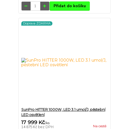
Přidat do košíku
Doprava ZDARMA
SunPro HITTER 1000W, LED 3.1 umol/J, pěstební
LED osvětlení
17 999 Kč
/
ks
Na cestě
14 875 Kč
bez DPH