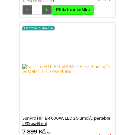
Skladem
4 958 Kč
bez DPH
Přidat do košíku
Doprava ZDARMA
SunPro HITTER 600W, LED 2.9 umol/J, pěstební
LED osvětlení
7 899 Kč
/
ks