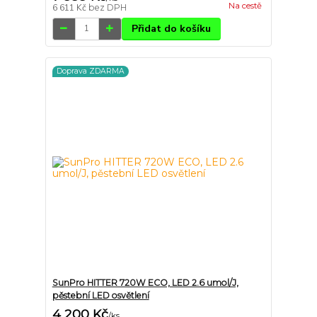
Na cestě
6 611 Kč
bez DPH
Přidat do košíku
Doprava ZDARMA
SunPro HITTER 720W ECO, LED 2.6 umol/J,
pěstební LED osvětlení
4 200 Kč
/
ks