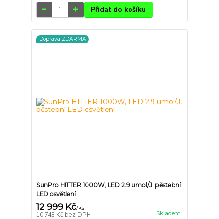
Přidat do košíku
Doprava ZDARMA
SunPro HITTER 1000W, LED 2.9 umol/J, pěstební
LED osvětlení
12 999 Kč
/
ks
Skladem
10 743 Kč
bez DPH