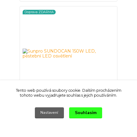
Doprava ZDARMA
Tento web používá soubory cookie. Dalším procházením
tohoto webu vyjadřujete souhlas s jejich používáním.
Sunpro SUNDOCAN 150W LED, pěstební LED
osvětlení
Souhlasím
Nastavení
9 999 Kč
/
ks
Na dotaz
8 264 Kč
bez DPH
Přidat do košíku