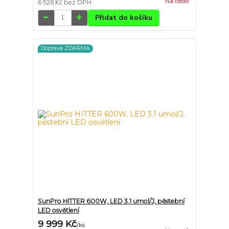
Na cestě
6 528 Kč
bez DPH
Přidat do košíku
Doprava ZDARMA
SunPro HITTER 600W, LED 3.1 umol/J, pěstební
LED osvětlení
9 999 Kč
/
ks