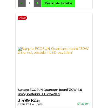
Přidat do košíku
Akce
Sunpro ECOSUN Quantum board 130W 2.6
umol, pěstební LED osvětlení
3 499 Kč
/
ks
Skladem
2 892 Kč
bez DPH