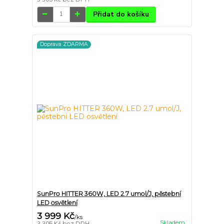
Přidat do košíku
Doprava ZDARMA
SunPro HITTER 360W, LED 2.7 umol/J, pěstební
LED osvětlení
3 999 Kč
/
ks
Skladem
bez DPH