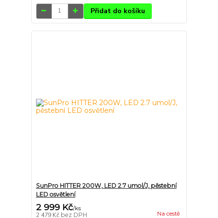
Přidat do košíku
SunPro HITTER 200W, LED 2.7 umol/J, pěstební
LED osvětlení
2 999 Kč
/
ks
Na cestě
2 479 Kč
bez DPH