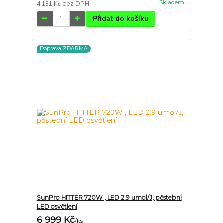
Skladem
4 131 Kč
bez DPH
Přidat do košíku
Doprava ZDARMA
SunPro HITTER 720W , LED 2.9 umol/J, pěstební
LED osvětlení
6 999 Kč
/
ks