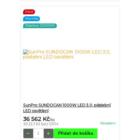
Akce
Novinka
Doprava ZDARMA
SunPro SUNDOCAN 1000W LED 3.0, pěstební
LED osvětlení
36 562 Kč
/
ks
Skladem
30 217 Kč
bez DPH
Přidat do košíku