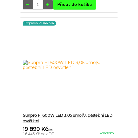
Přidat do košíku
Doprava ZDARMA
Sunpro F1 600W LED 3,05 umol/J, pěstební LED
osvětlení
19 899 Kč
/
ks
Skladem
16 445 Kč
bez DPH