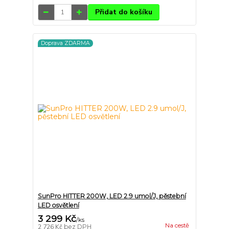
Přidat do košíku
Doprava ZDARMA
SunPro HITTER 200W, LED 2.9 umol/J, pěstební
LED osvětlení
3 299 Kč
/
ks
Na cestě
2 726 Kč
bez DPH