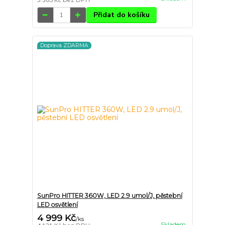
3 305 Kč
Přidat do košíku
Doprava ZDARMA
SunPro HITTER 360W, LED 2.9 umol/J, pěstební
LED osvětlení
4 999 Kč
/
ks
Skladem