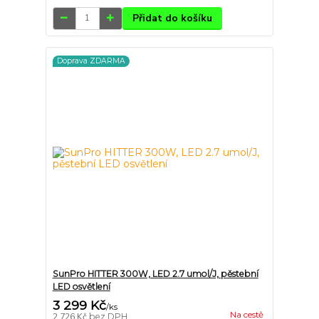
Přidat do košíku
Doprava ZDARMA
SunPro HITTER 300W, LED 2.7 umol/J, pěstební
LED osvětlení
3 299 Kč
/
ks
Na cestě
2 726 Kč
bez DPH