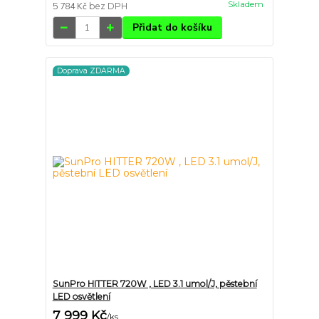
Skladem
5 784 Kč
bez DPH
Přidat do košíku
Doprava ZDARMA
SunPro HITTER 720W , LED 3.1 umol/J, pěstební
LED osvětlení
7 999 Kč
/
ks