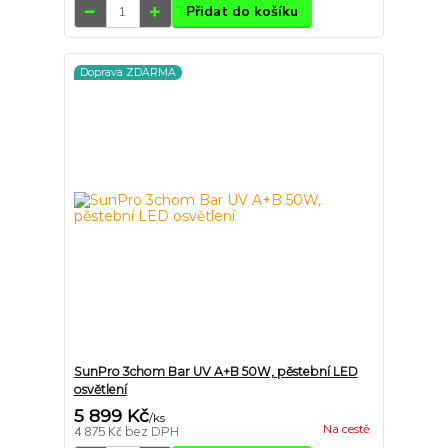
Přidat do košíku
Doprava ZDARMA
SunPro 3chom Bar UV A+B 50W, pěstební LED
osvětlení
5 899 Kč
/
ks
Na cestě
4 875 Kč
bez DPH