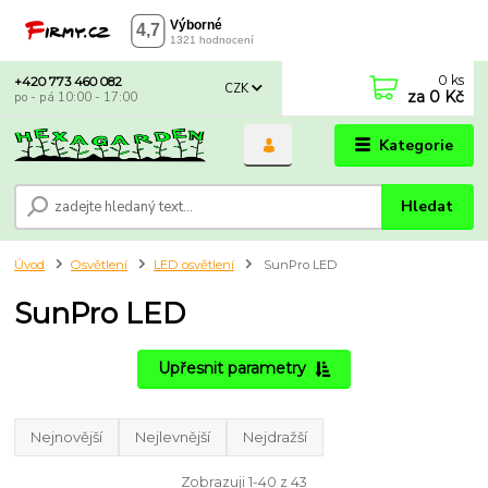
0
ks
+420 773 460 082
CZK
za
0 Kč
po - pá 10:00 - 17:00
Kategorie
Hledat
Úvod
Osvětlení
LED osvětlení
SunPro LED
SunPro LED
Upřesnit parametry
Nejnovější
Nejlevnější
Nejdražší
Zobrazuji 1-40 z 43