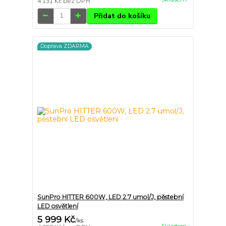
4 131 Kč
bez DPH
Přidat do košíku
Doprava ZDARMA
SunPro HITTER 600W, LED 2.7 umol/J, pěstební
LED osvětlení
5 999 Kč
/
ks