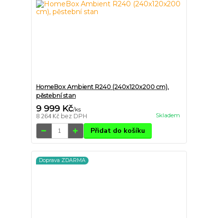
HomeBox Ambient R240 (240x120x200 cm),
pěstební stan
9 999 Kč
/
ks
Skladem
8 264 Kč
bez DPH
Přidat do košíku
Doprava ZDARMA