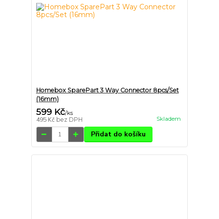
Homebox SparePart 3 Way Connector 8pcs/Set
(16mm)
599 Kč
/
ks
Skladem
495 Kč
bez DPH
Přidat do košíku