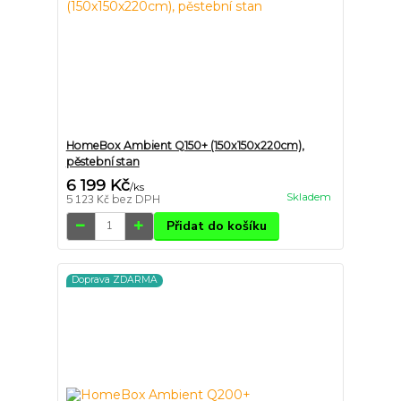
HomeBox Ambient Q150+ (150x150x220cm),
pěstební stan
6 199 Kč
/
ks
Skladem
5 123 Kč
bez DPH
Přidat do košíku
Doprava ZDARMA