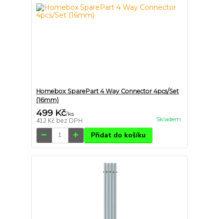
Homebox SparePart 4 Way Connector 4pcs/Set
(16mm)
499 Kč
/
ks
Skladem
412 Kč
bez DPH
Přidat do košíku