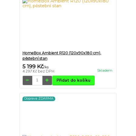
HomeBox Ambient R120 (120x90x180 cm),
pěstební stan
5 199 Kč
/
ks
Skladem
4 297 Kč
bez DPH
Přidat do košíku
Doprava ZDARMA