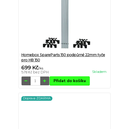
Homebox SpareParts 150 podpůrné 22mm tyče
pro HB 150
699 Kč
/
ks
Skladem
578 Kč
bez DPH
Přidat do košíku
Doprava ZDARMA