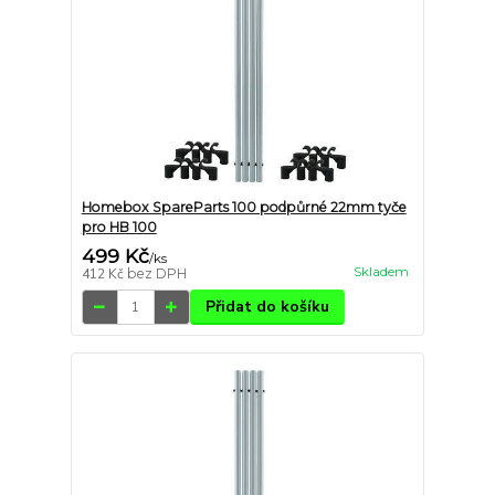
Homebox SpareParts 100 podpůrné 22mm tyče
pro HB 100
499 Kč
/
ks
Skladem
412 Kč
bez DPH
Přidat do košíku