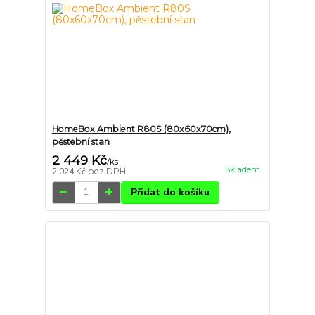
HomeBox Ambient R80S (80x60x70cm),
pěstební stan
2 449 Kč
/
ks
Skladem
2 024 Kč
bez DPH
Přidat do košíku