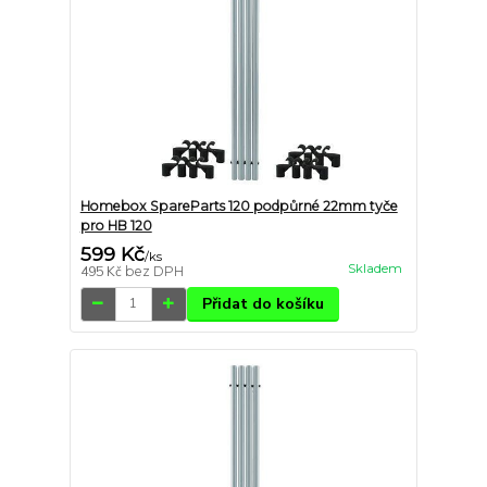
Homebox SpareParts 120 podpůrné 22mm tyče
pro HB 120
599 Kč
/
ks
Skladem
495 Kč
bez DPH
Přidat do košíku