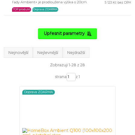
řady Ambient+ je prodloužena výška o 20cm.
5 123 Kč bez DPH
TOP produkt
Doprava ZDARMA
Upřesnit parametry
Nejnovější
Nejlevnější
Nejdražší
Zobrazuji 1-28 z 28
strana
z 1
Doprava ZDARMA