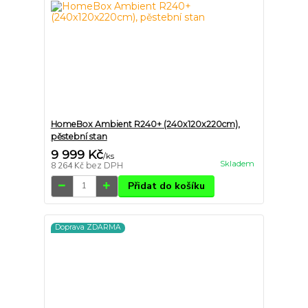
HomeBox Ambient R240+ (240x120x220cm),
pěstební stan
9 999 Kč
/
ks
Skladem
8 264 Kč
bez DPH
Přidat do košíku
Doprava ZDARMA