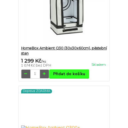
HomeBox Ambient Q30 (30x30x60cm), pěstební
stan
1 299 Kč
/
ks
Skladem
1 074 Kč
bez DPH
Přidat do košíku
Doprava ZDARMA