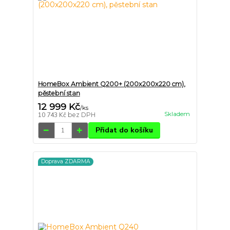
HomeBox Ambient Q200+ (200x200x220 cm),
pěstební stan
12 999 Kč
/
ks
Skladem
10 743 Kč
bez DPH
Přidat do košíku
Doprava ZDARMA