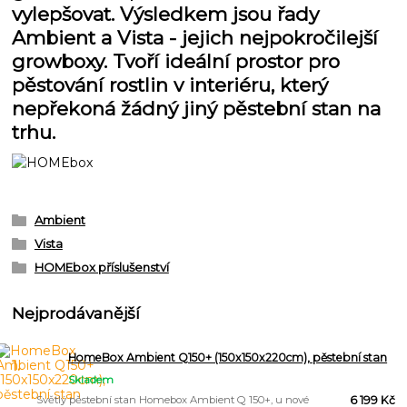
vylepšovat. Výsledkem jsou řady
Ambient a Vista - jejich nejpokročilejší
growboxy. Tvoří ideální prostor pro
pěstování rostlin v interiéru, který
nepřekoná žádný jiný pěstební stan na
trhu.
Ambient
Vista
HOMEbox příslušenství
Nejprodávanější
HomeBox Ambient Q150+ (150x150x220cm), pěstební stan
1.
Skladem
Světlý pěstební stan Homebox Ambient Q 150+, u nové
6 199 Kč