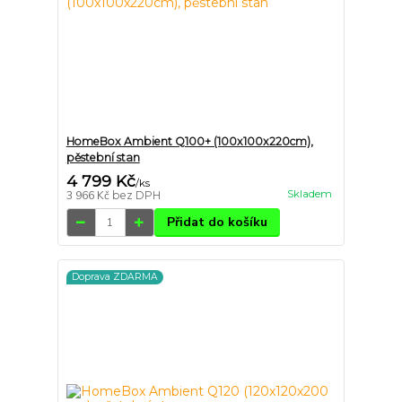
HomeBox Ambient Q100+ (100x100x220cm),
pěstební stan
4 799 Kč
/
ks
Skladem
3 966 Kč
bez DPH
Přidat do košíku
Doprava ZDARMA