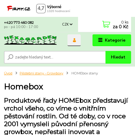
0
ks
+420 773 460 082
CZK
za
0 Kč
po - pá 10:00 - 17:00
Kategorie
Hledat
Úvod
Pěstební stany - Growboxy
HOMEbox stany
Homebox
Produktové řady HOMEbox představují
vrchol všeho, co víme o vnitřním
pěstování rostlin. Od té doby, co v roce
2001 vymysleli původní přenosný
growbox, nepřestali inovovat a