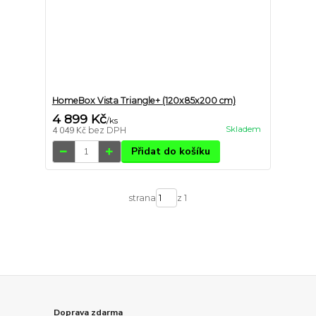
HomeBox Vista Triangle+ (120x85x200 cm)
4 899 Kč
/
ks
Skladem
4 049 Kč
bez DPH
Přidat do košíku
strana
z 1
Doprava zdarma