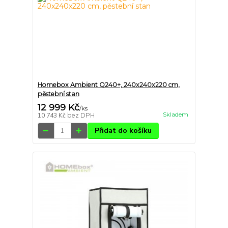
Homebox Ambient Q240+, 240x240x220 cm,
pěstební stan
12 999 Kč
/
ks
Skladem
10 743 Kč
bez DPH
Přidat do košíku