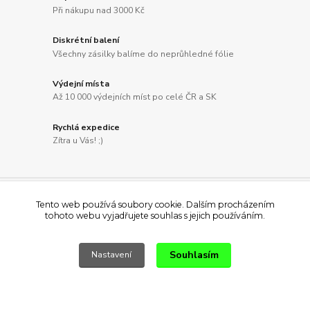
Při nákupu nad 3000 Kč
Diskrétní balení
Všechny zásilky balíme do neprůhledné fólie
Výdejní místa
Až 10 000 výdejních míst po celé ČR a SK
Rychlá expedice
Zítra u Vás! ;)
Tento web používá soubory cookie. Dalším procházením
Zde se můžete přihlásit pro
tohoto webu vyjadřujete souhlas s jejich používáním.
odběr novinek a akčních
Souhlasím
nabídek
Nastavení
Přihlásit se