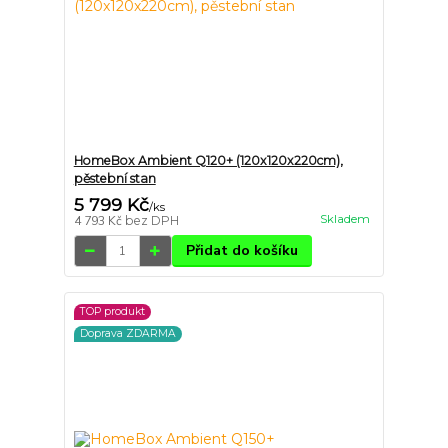
HomeBox Ambient Q120+ (120x120x220cm),
pěstební stan
5 799 Kč
/
ks
Skladem
4 793 Kč
bez DPH
Přidat do košíku
TOP produkt
Doprava ZDARMA