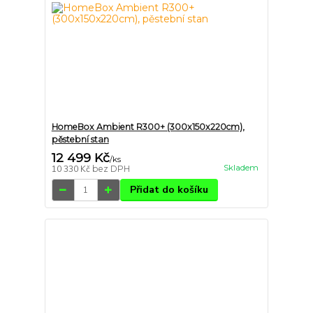
HomeBox Ambient R300+ (300x150x220cm),
pěstební stan
12 499 Kč
/
ks
Skladem
10 330 Kč
bez DPH
Přidat do košíku