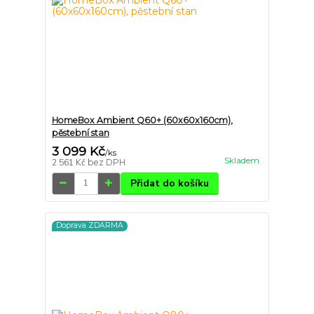
HomeBox Ambient Q60+ (60x60x160cm),
pěstební stan
3 099 Kč
/
ks
Skladem
2 561 Kč
bez DPH
Přidat do košíku
Doprava ZDARMA