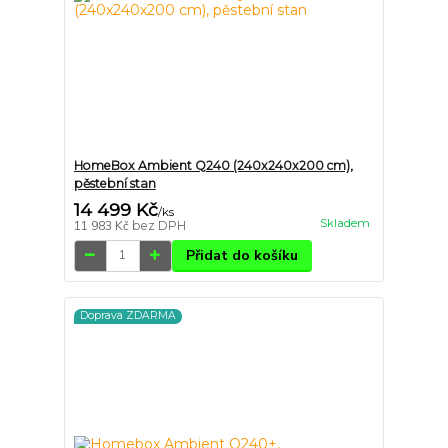
HomeBox Ambient Q240 (240x240x200 cm),
pěstební stan
14 499 Kč
/
ks
Skladem
11 983 Kč
bez DPH
Přidat do košíku
Doprava ZDARMA