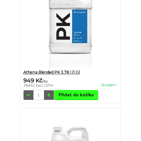
Athena Blended PK 3.78 l (1 G)
949 Kč
/
ks
Skladem
784 Kč
bez DPH
Přidat do košíku