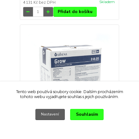
Skladem
4 131 Kč
bez DPH
Přidat do košíku
Tento web používá soubory cookie. Dalším procházením
tohoto webu vyjadřujete souhlas s jejich používáním.
Souhlasím
Nastavení
Athena PRO Grow 2.2 kg (5 lbs)
1 299 Kč
/
ks
Skladem
1 074 Kč
bez DPH