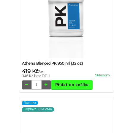
Athena Blended PK 950 ml (32 oz)
419 Kč
/
ks
Skladem
346 Kč
bez DPH
Přidat do košíku
Novinka
Doprava ZDARMA