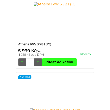
Athena IPW 3.78 l (1G)
5 999 Kč
/
ks
Skladem
4 958 Kč
bez DPH
Přidat do košíku
Novinka