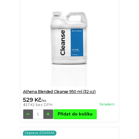
Athena Blended Cleanse 950 ml (32 oz)
529 Kč
/
ks
Skladem
437 Kč
bez DPH
Přidat do košíku
Doprava ZDARMA