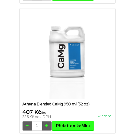
Athena Blended CaMg 950 ml (32 oz)
407 Kč
/
ks
Skladem
336 Kč
bez DPH
Přidat do košíku