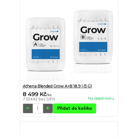
Athena Blended Grow A+B 18.9 l (5 G)
8 499 Kč
/
ks
Na objednávku
7 024 Kč
bez DPH
Přidat do košíku