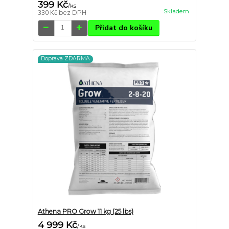
399 Kč
/
ks
Skladem
330 Kč
bez DPH
Přidat do košíku
Doprava ZDARMA
Athena PRO Grow 11 kg (25 lbs)
4 999 Kč
/
ks