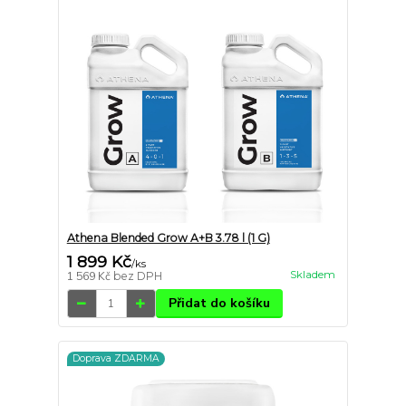
Athena Blended Grow A+B 3.78 l (1 G)
1 899 Kč
/
ks
Skladem
1 569 Kč
bez DPH
Přidat do košíku
Doprava ZDARMA