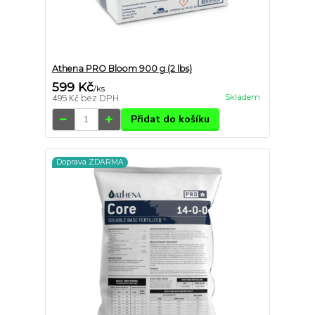
Athena PRO Bloom 900 g (2 lbs)
599 Kč
/
ks
Skladem
495 Kč
bez DPH
Přidat do košíku
Doprava ZDARMA