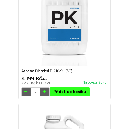
Athena Blended PK 18.9 l (5G)
4 199 Kč
/
ks
Na objednávku
3 470 Kč
bez DPH
Přidat do košíku