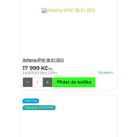
Athena IPW 18.9 l (5G)
17 999 Kč
/
ks
Skladem
14 875 Kč
bez DPH
Přidat do košíku
Novinka
Doprava ZDARMA