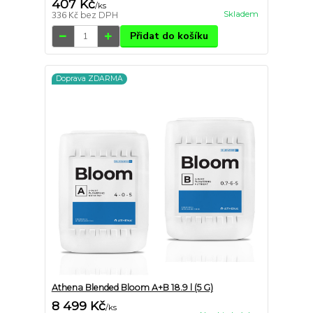
407 Kč
/
ks
Skladem
336 Kč
bez DPH
Přidat do košíku
Doprava ZDARMA
Athena Blended Bloom A+B 18.9 l (5 G)
8 499 Kč
/
ks