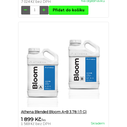
Na objednávku
7 024 Kč
bez DPH
Přidat do košíku
Athena Blended Bloom A+B 3.78 l (1 G)
1 899 Kč
/
ks
Skladem
1 569 Kč
bez DPH