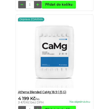
Přidat do košíku
Doprava ZDARMA
Athena Blended CaMg 18.9 l (5 G)
4 199 Kč
/
ks
Na objednávku
3 470 Kč
bez DPH