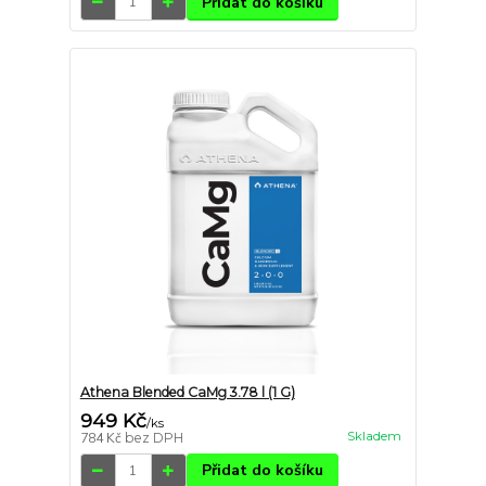
Přidat do košíku
Athena Blended CaMg 3.78 l (1 G)
949 Kč
/
ks
Skladem
784 Kč
bez DPH
Přidat do košíku