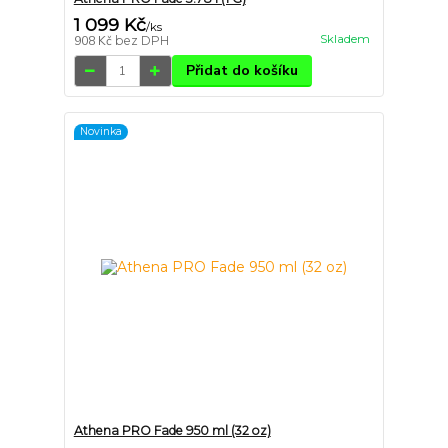
1 099 Kč
/
ks
Skladem
908 Kč
bez DPH
Přidat do košíku
Novinka
Athena PRO Fade 950 ml (32 oz)