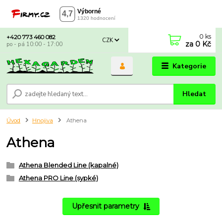
0
ks
+420 773 460 082
CZK
za
0 Kč
po - pá 10:00 - 17:00
Kategorie
Hledat
Úvod
Hnojiva
Athena
Athena
Athena Blended Line (kapalné)
Athena PRO Line (sypké)
Upřesnit parametry