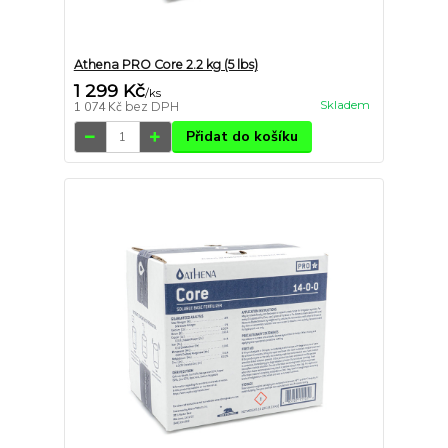
Athena PRO Core 2.2 kg (5 lbs)
1 299 Kč
/
ks
Skladem
1 074 Kč
bez DPH
Přidat do košíku