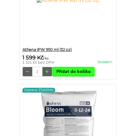
Athena IPW 950 ml (32 oz)
1 599 Kč
/
ks
Skladem
1 321 Kč
bez DPH
Přidat do košíku
Doprava ZDARMA