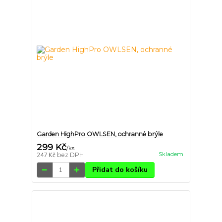
Garden HighPro OWLSEN, ochranné brýle
299 Kč
/
ks
Skladem
247 Kč
bez DPH
Přidat do košíku