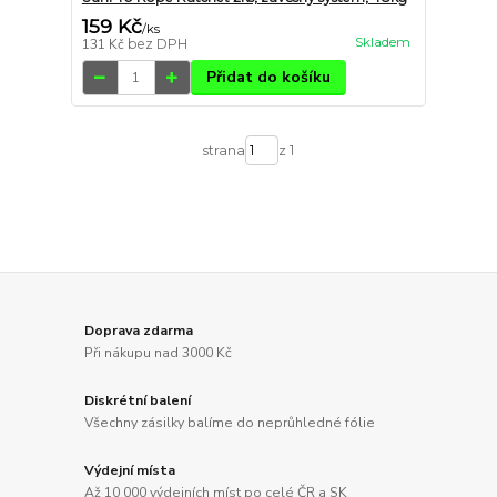
159 Kč
/
ks
Skladem
131 Kč
bez DPH
Přidat do košíku
strana
z 1
Doprava zdarma
Při nákupu nad 3000 Kč
Diskrétní balení
Všechny zásilky balíme do neprůhledné fólie
Výdejní místa
Až 10 000 výdejních míst po celé ČR a SK