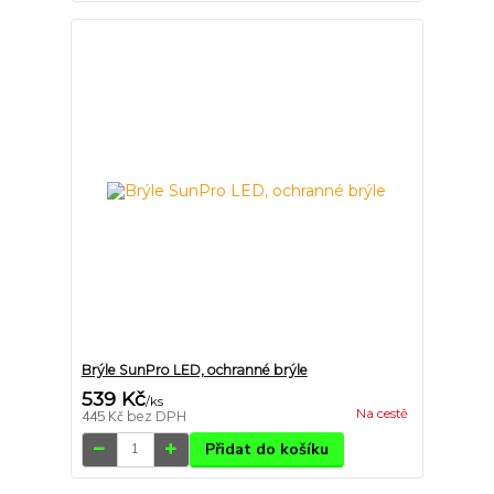
Brýle SunPro LED, ochranné brýle
539 Kč
/
ks
Na cestě
445 Kč
bez DPH
Přidat do košíku