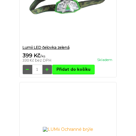
Lumii LED čelovka zelená
399 Kč
/
ks
Skladem
330 Kč
bez DPH
Přidat do košíku