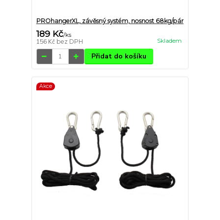
PROhangerXL, závěsný systém, nosnost 68kg/pár
189 Kč
/
ks
Skladem
156 Kč
bez DPH
Přidat do košíku
Akce