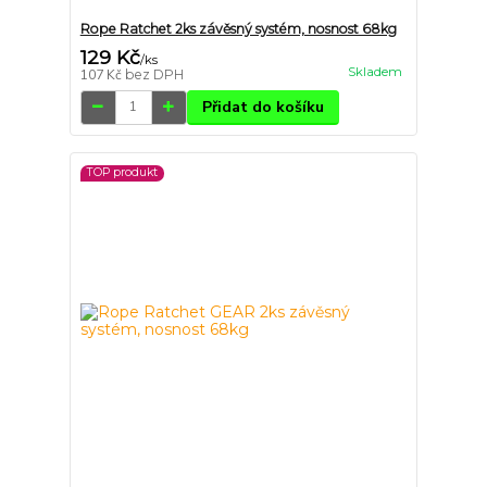
Rope Ratchet 2ks závěsný systém, nosnost 68kg
129 Kč
/
ks
Skladem
107 Kč
bez DPH
Přidat do košíku
TOP produkt