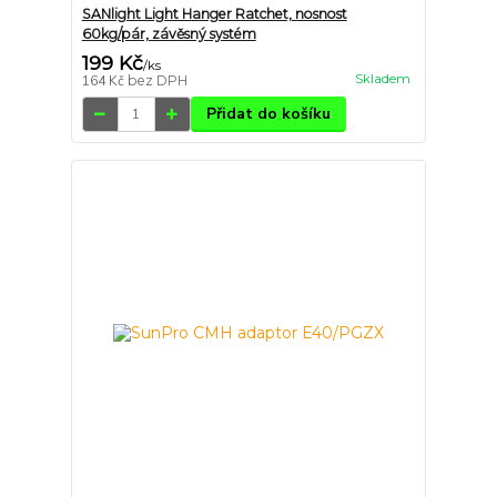
SANlight Light Hanger Ratchet, nosnost
60kg/pár, závěsný systém
199 Kč
/
ks
Skladem
164 Kč
bez DPH
Přidat do košíku