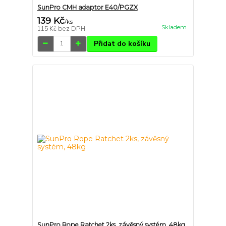
SunPro CMH adaptor E40/PGZX
139 Kč
/
ks
Skladem
115 Kč
bez DPH
Přidat do košíku
SunPro Rope Ratchet 2ks, závěsný systém, 48kg