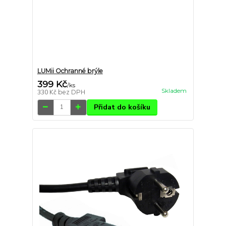
LUMii Ochranné brýle
399 Kč
/
ks
Skladem
330 Kč
bez DPH
Přidat do košíku