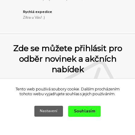
Rychlá expedice
Zítra u Vás! ;)
Zde se můžete přihlásit pro
odběr novinek a akčních
nabídek
Přihlásit se
Tento web používá soubory cookie. Dalším procházením
tohoto webu vyjadřujete souhlas s jejich používáním.
Souhlasím se
zpracováním osobních údajů
za účelem rozesílky newsletteru.
Samozřejmě se můžete kdykoliv zase odhlásit
Souhlasím
Nastavení