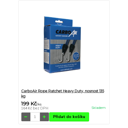
CarboAir Rope Ratchet Heavy Duty, nosnost 135
kg
199 Kč
/
ks
Skladem
164 Kč
bez DPH
Přidat do košíku