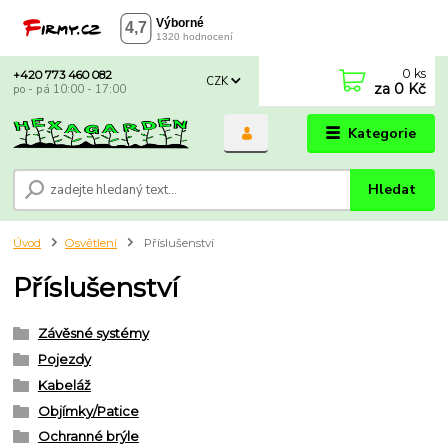
0
ks
+420 773 460 082
CZK
za
0 Kč
po - pá 10:00 - 17:00
Kategorie
Hledat
Úvod
Osvětlení
Příslušenství
Příslušenství
Závěsné systémy
Pojezdy
Kabeláž
Objímky/Patice
Ochranné brýle