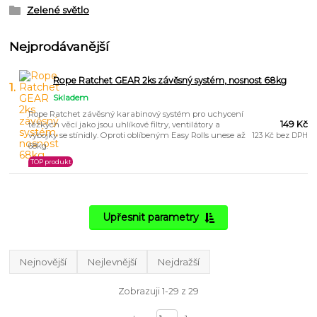
Zelené světlo
Nejprodávanější
Rope Ratchet GEAR 2ks závěsný systém, nosnost 68kg
1.
Skladem
Rope Ratchet závěsný karabinový systém pro uchycení
149 Kč
těžkých věcí jako jsou uhlíkové filtry, ventilátory a
výbojky se stínidly. Oproti oblíbeným Easy Rolls unese až
123 Kč bez DPH
68kg.
TOP produkt
Upřesnit parametry
Nejnovější
Nejlevnější
Nejdražší
Zobrazuji 1-29 z 29