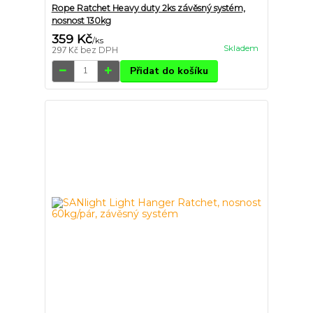
Rope Ratchet Heavy duty 2ks závěsný systém,
nosnost 130kg
359 Kč
/
ks
Skladem
297 Kč
bez DPH
Přidat do košíku