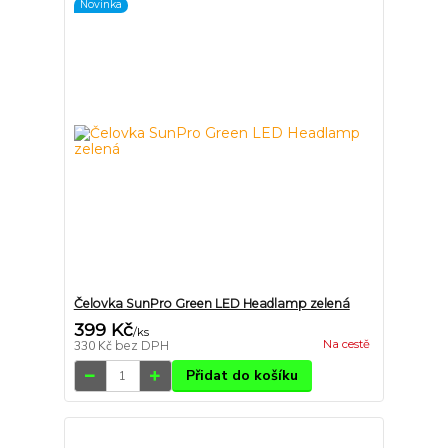
Novinka
Čelovka SunPro Green LED Headlamp zelená
399 Kč
/
ks
Na cestě
330 Kč
bez DPH
Přidat do košíku