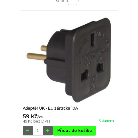
strana
z 1
Adaptér UK - EU zástrčka 10A
59 Kč
/
ks
Skladem
49 Kč
bez DPH
Přidat do košíku