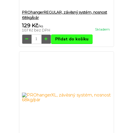
PROhangerREGULAR, závěsný systém, nosnost
68kg/pár
129 Kč
/
ks
Skladem
107 Kč
bez DPH
Přidat do košíku