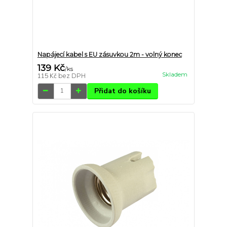
Napájecí kabel s EU zásuvkou 2m - volný konec
139 Kč
/
ks
Skladem
115 Kč
bez DPH
Přidat do košíku