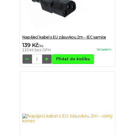
Napájecí kabel s EU zásuvkou 2m - IEC samice
139 Kč
/
ks
Skladem
115 Kč
bez DPH
Přidat do košíku