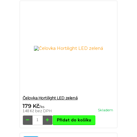
Čelovka Hortilight LED zelená
179 Kč
/
ks
Skladem
148 Kč
bez DPH
Přidat do košíku