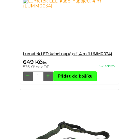
Lumatek LED kabel napájecí, 4 m (LUMM0034)
649 Kč
/
ks
Skladem
536 Kč
bez DPH
Přidat do košíku