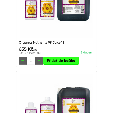
Organics Nutrients PK Juice 1 l
655 Kč
/
ks
Skladem
541 Kč
bez DPH
Přidat do košíku