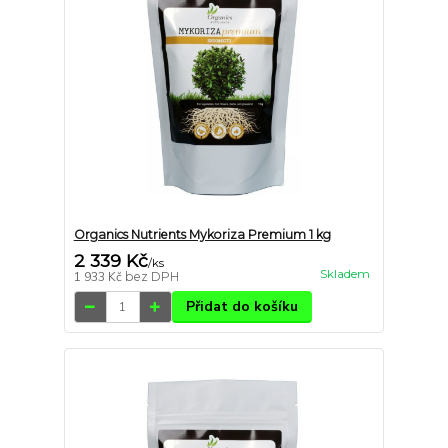
Organics Nutrients Mykoriza Premium 1 kg
2 339 Kč
/
ks
Skladem
1 933 Kč
bez DPH
Přidat do košíku