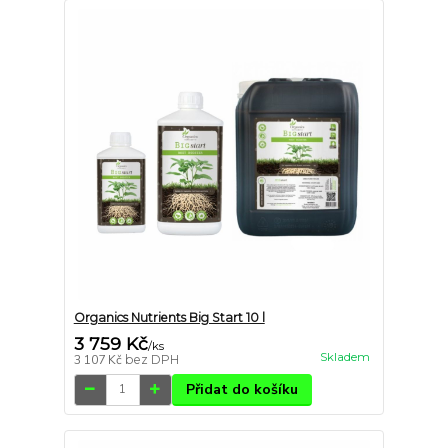
Organics Nutrients Big Start 10 l
3 759 Kč
/
ks
Skladem
3 107 Kč
bez DPH
Přidat do košíku