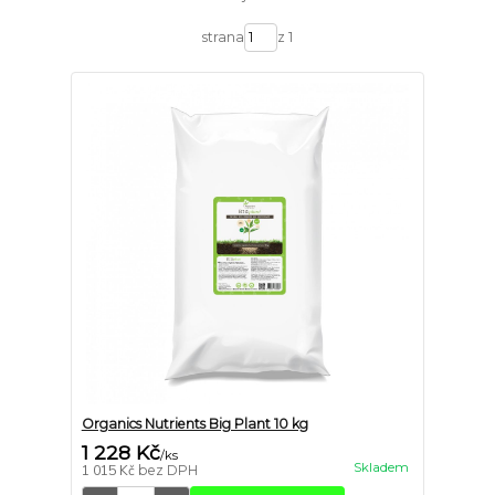
strana
z 1
Organics Nutrients Big Plant 10 kg
1 228 Kč
/
ks
Skladem
1 015 Kč
bez DPH