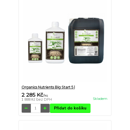
Organics Nutrients Big Start 5 l
2 285 Kč
/
ks
Skladem
1 888 Kč
bez DPH
Přidat do košíku