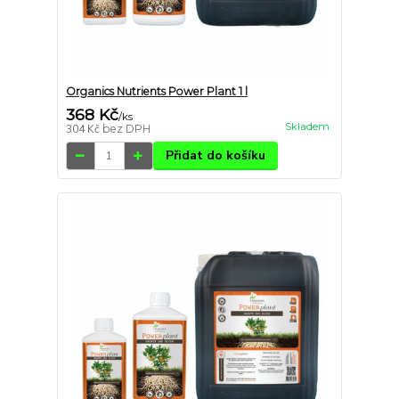
Organics Nutrients Power Plant 1 l
368 Kč
/
ks
Skladem
304 Kč
bez DPH
Přidat do košíku