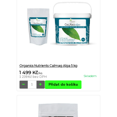
Organics Nutrients Calmag Alga 5 kg
1 499 Kč
/
ks
Skladem
1 239 Kč
bez DPH
Přidat do košíku