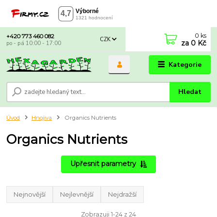
0
ks
+420 773 460 082
CZK
za
0 Kč
po - pá 10:00 - 17:00
Kategorie
Hledat
Úvod
Hnojiva
Organics Nutrients
Organics Nutrients
Upřesnit parametry
Nejnovější
Nejlevnější
Nejdražší
Zobrazuji 1-24 z 24