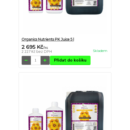
Organics Nutrients PK Juice 5 l
2 695 Kč
/
ks
Skladem
2 227 Kč
bez DPH
Přidat do košíku