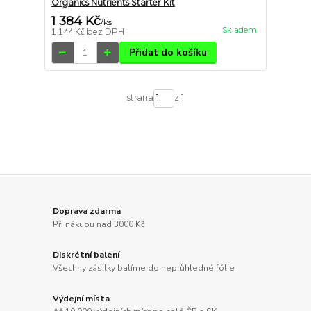
Organics Nutrients Starter Kit
1 384 Kč
/
ks
Skladem
1 144 Kč
bez DPH
Přidat do košíku
strana
z 1
Doprava zdarma
Při nákupu nad 3000 Kč
Diskrétní balení
Všechny zásilky balíme do neprůhledné fólie
Výdejní místa