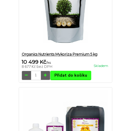
Organics Nutrients Mykoriza Premium 5 kg
10 499 Kč
/
ks
Skladem
8 677 Kč
bez DPH
Přidat do košíku