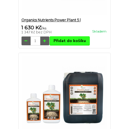
Organics Nutrients Power Plant 5 l
1 630 Kč
/
ks
Skladem
1 347 Kč
bez DPH
Přidat do košíku