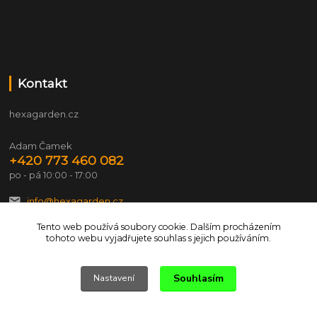
Kontakt
hexagarden.cz
Adam Čamek
+420 773 460 082
po - pá 10:00 - 17:00
info@hexagarden.cz
Tento web používá soubory cookie. Dalším procházením
tohoto webu vyjadřujete souhlas s jejich používáním.
Souhlasím
Nastavení
© 2026 hexagarden.cz Všechna práva vyhrazena