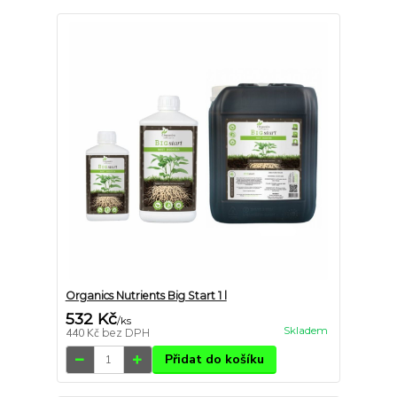
Organics Nutrients Big Start 1 l
532 Kč
/
ks
Skladem
440 Kč
bez DPH
Přidat do košíku