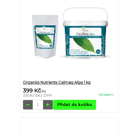
Organics Nutrients Calmag Alga 1 kg
399 Kč
/
ks
Skladem
330 Kč
bez DPH
Přidat do košíku