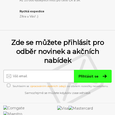
Až 10 000 výdejních míst po celé ČR a SK
Rychlá expedice
Zítra u Vás! ;)
Zde se můžete přihlásit pro
odběr novinek a akčních
nabídek
Přihlásit se
Souhlasím se
zpracováním osobních údajů
za účelem rozesílky newsletteru.
Samozřejmě se můžete kdykoliv zase odhlásit