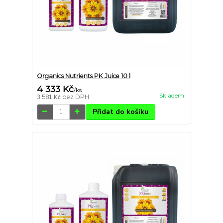
Organics Nutrients PK Juice 10 l
4 333 Kč
/
ks
Skladem
3 581 Kč
bez DPH
Přidat do košíku