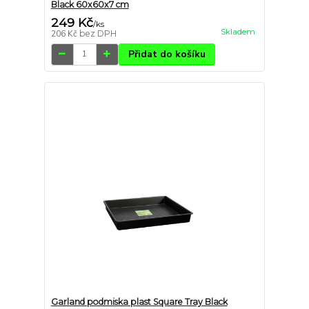
Black 60x60x7 cm
249 Kč
/
ks
Skladem
206 Kč
bez DPH
Přidat do košíku
Garland podmiska plast Square Tray Black