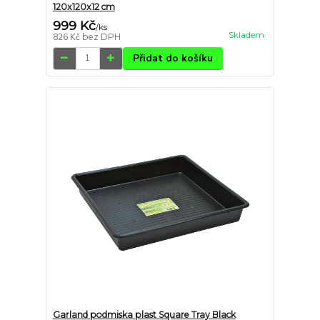
120x120x12 cm
999 Kč
/
ks
Skladem
826 Kč
bez DPH
Přidat do košíku
Garland podmiska plast Square Tray Black