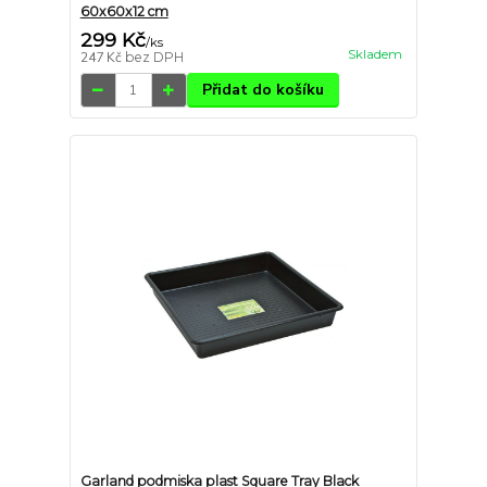
60x60x12 cm
299 Kč
/
ks
Skladem
247 Kč
bez DPH
Přidat do košíku
Garland podmiska plast Square Tray Black