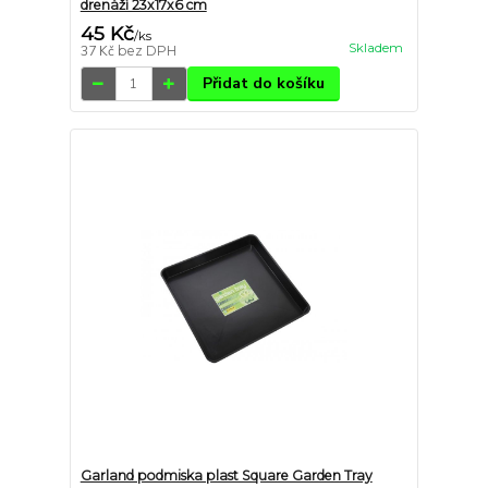
drenáží 23x17x6 cm
45 Kč
/
ks
Skladem
37 Kč
bez DPH
Přidat do košíku
Garland podmiska plast Square Garden Tray