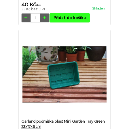
40 Kč
/
ks
Skladem
33 Kč
bez DPH
Přidat do košíku
Garland podmiska plast Mini Garden Tray Green
23x17x6 cm