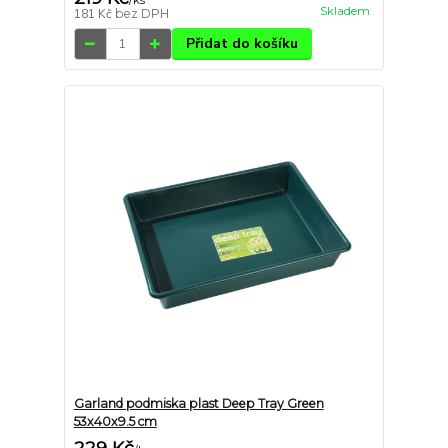
/
ks
Skladem
181 Kč
bez DPH
Přidat do košíku
Garland podmiska plast Deep Tray Green
53x40x9.5 cm
229 Kč