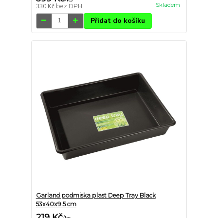
Skladem
330 Kč
bez DPH
Přidat do košíku
Garland podmiska plast Deep Tray Black
53x40x9.5 cm
219 Kč