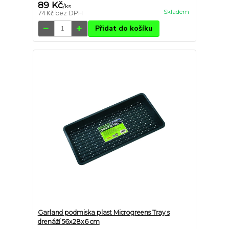
89 Kč
/
ks
Skladem
74 Kč
bez DPH
Přidat do košíku
Garland podmiska plast Microgreens Tray s
drenáží 56x28x6 cm