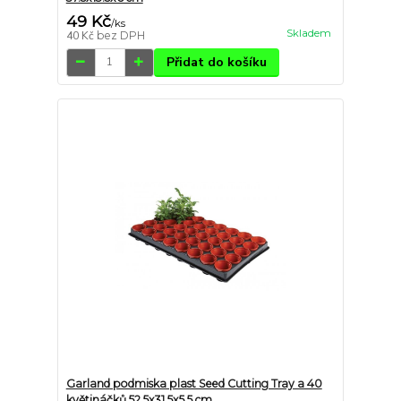
49 Kč
/
ks
Skladem
40 Kč
bez DPH
Přidat do košíku
Garland podmiska plast Seed Cutting Tray a 40
květináčků 52.5x31.5x5.5 cm