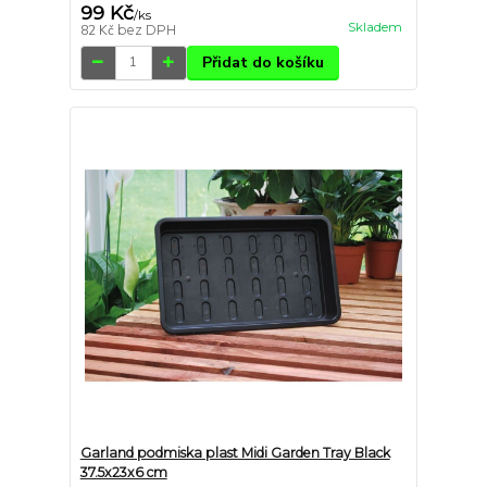
99 Kč
/
ks
Skladem
82 Kč
bez DPH
Přidat do košíku
Garland podmiska plast Midi Garden Tray Black
37.5x23x6 cm