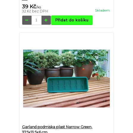
39 Kč
/
ks
Skladem
32 Kč
bez DPH
Přidat do košíku
Garland podmiska plast Narrow Green,
37.5x13.5x6 cm