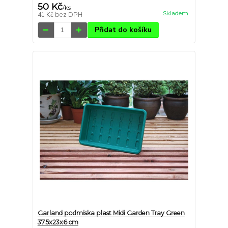
50 Kč
/
ks
Skladem
41 Kč
bez DPH
Přidat do košíku
Garland podmiska plast Midi Garden Tray Green
37.5x23x6 cm