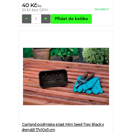
40 Kč
/
ks
Skladem
33 Kč
bez DPH
Přidat do košíku
Garland podmiska plast Mini Seed Tray Black s
drenáží 17x10x5 cm