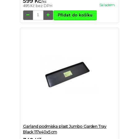
599 Kč
/
ks
Skladem
495 Kč
bez DPH
Přidat do košíku
Garland podmiska plast Jumbo Garden Tray
Black 117x40x5 cm