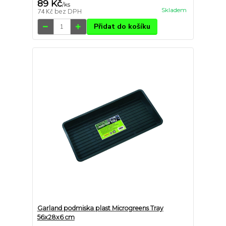
89 Kč
/
ks
Skladem
74 Kč
bez DPH
Přidat do košíku
Garland podmiska plast Microgreens Tray
56x28x6 cm