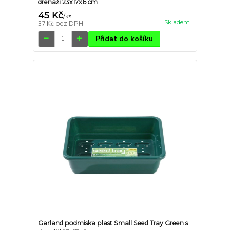
drenáží 23x17x6 cm
45 Kč
/
ks
Skladem
37 Kč
bez DPH
Přidat do košíku
Garland podmiska plast Small Seed Tray Green s