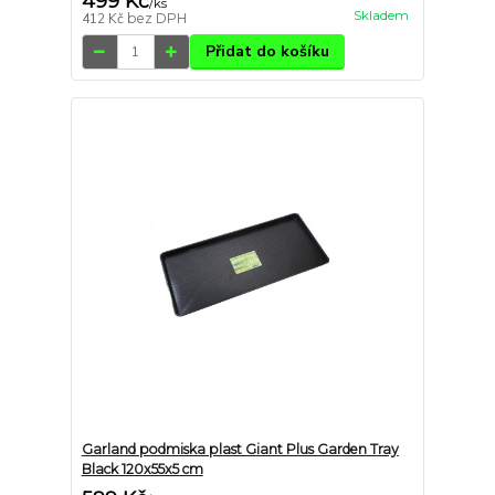
499 Kč
/
ks
Skladem
412 Kč
bez DPH
Přidat do košíku
Garland podmiska plast Giant Plus Garden Tray
Black 120x55x5 cm