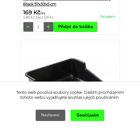
Black 57x39x5 cm
169 Kč
/
ks
Skladem
140 Kč
bez DPH
Přidat do košíku
Tento web používá soubory cookie. Dalším procházením
tohoto webu vyjadřujete souhlas s jejich používáním.
Souhlasím
Nastavení
Garland podmiska plast Tidy Tray Black 61x55x20