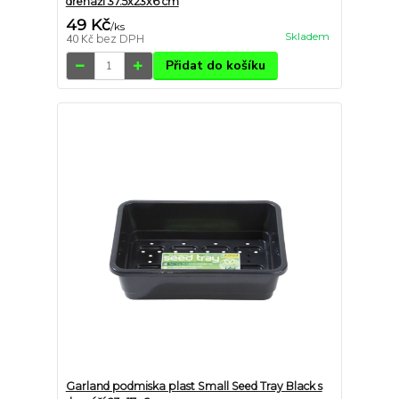
drenáží 37.5x23x6 cm
49 Kč
/
ks
Skladem
40 Kč
bez DPH
Přidat do košíku
Garland podmiska plast Small Seed Tray Black s