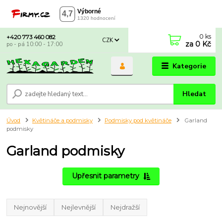
0
ks
+420 773 460 082
CZK
za
0 Kč
po - pá 10:00 - 17:00
Kategorie
Hledat
Úvod
Květináče a podmisky
Podmisky pod květináče
Garland
podmisky
Garland podmisky
Upřesnit parametry
Nejnovější
Nejlevnější
Nejdražší