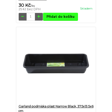
30 Kč
/
ks
Skladem
25 Kč
bez DPH
Přidat do košíku
Garland podmiska plast Narrow Black, 37.5x13.5x6
cm