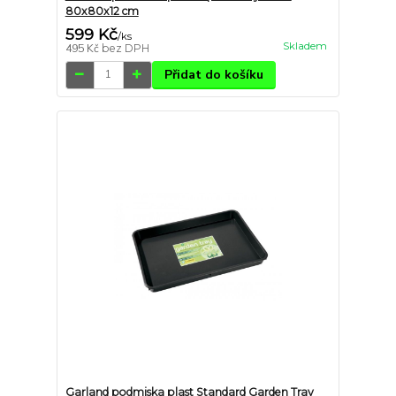
80x80x12 cm
599 Kč
/
ks
Skladem
495 Kč
bez DPH
Přidat do košíku
Garland podmiska plast Standard Garden Tray