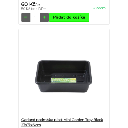
60 Kč
/
ks
Skladem
50 Kč
bez DPH
Přidat do košíku
Garland podmiska plast Mini Garden Tray Black
23x17x6 cm