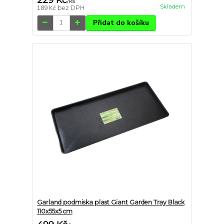
/
ks
Skladem
189 Kč
bez DPH
Přidat do košíku
Garland podmiska plast Giant Garden Tray Black
110x55x5 cm