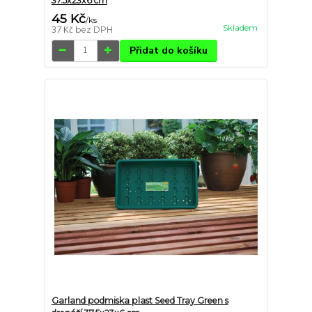
37.5x23x6 cm
45 Kč
/
ks
Skladem
37 Kč
bez DPH
Přidat do košíku
Garland podmiska plast Seed Tray Green s