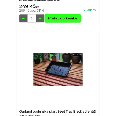
249 Kč
/
ks
Skladem
206 Kč
bez DPH
Přidat do košíku
Garland podmiska plast Seed Tray Black s drenáží