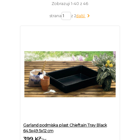
Zobrazuji 1-40 z 46
strana
z 2
další
Garland podmiska plast Chieftain Tray Black
64.5x49.5x12 cm
399 Kč
/
ks