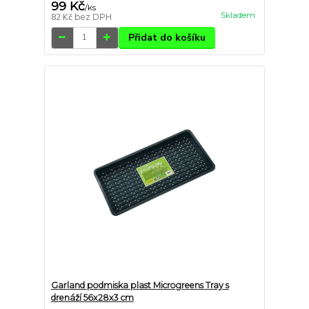
99 Kč
/
ks
Skladem
82 Kč
bez DPH
Přidat do košíku
Garland podmiska plast Microgreens Tray s
drenáží 56x28x3 cm