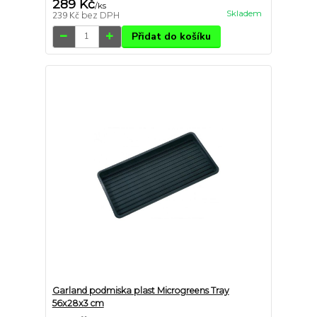
289 Kč
/
ks
Skladem
239 Kč
bez DPH
Přidat do košíku
Garland podmiska plast Microgreens Tray
56x28x3 cm