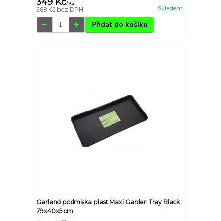
349 Kč
/
ks
Skladem
288 Kč
bez DPH
Přidat do košíku
Garland podmiska plast Maxi Garden Tray Black
79x40x5 cm