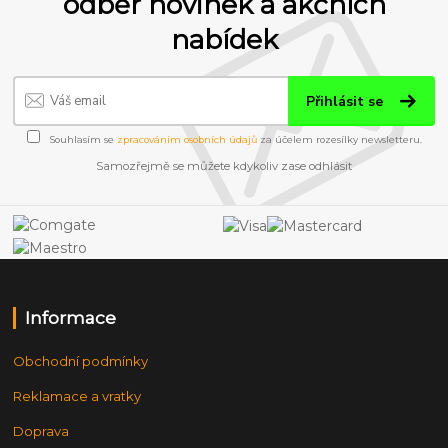
odběr novinek a akčních
nabídek
Přihlásit se
Souhlasím se
zpracováním osobních údajů
za účelem rozesílky newsletteru.
Samozřejmě se můžete kdykoliv zase odhlásit
Informace
Obchodní podmínky
Reklamace a vratky
Doprava