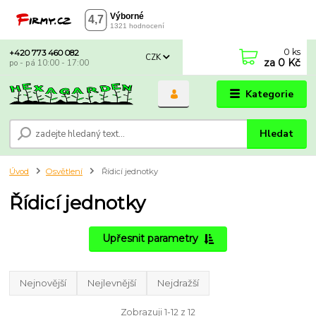
0
ks
+420 773 460 082
CZK
za
0 Kč
po - pá 10:00 - 17:00
Kategorie
Hledat
Úvod
Osvětlení
Řídicí jednotky
Řídicí jednotky
Upřesnit parametry
Nejnovější
Nejlevnější
Nejdražší
Zobrazuji 1-12 z 12