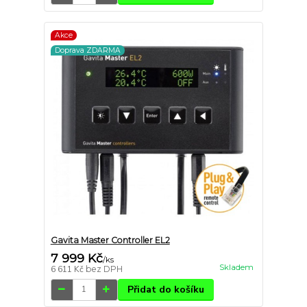
Akce
Doprava ZDARMA
Gavita Master Controller EL2
7 999 Kč
/
ks
Skladem
6 611 Kč
bez DPH
Přidat do košíku