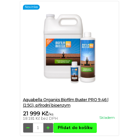
Novinka
Aquabella Organics Biofilm Buster PRO 9.46 l
(2.5G), přírodní bioenzym
21 999 Kč
/
ks
Skladem
18 181 Kč
bez DPH
Přidat do košíku