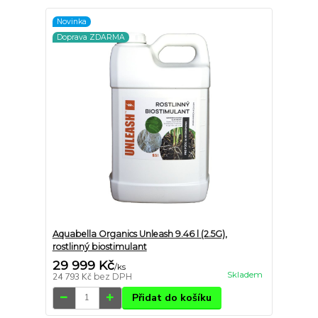
Novinka
Doprava ZDARMA
Aquabella Organics Unleash 9.46 l (2.5G),
rostlinný biostimulant
29 999 Kč
/
ks
Skladem
24 793 Kč
bez DPH
Přidat do košíku