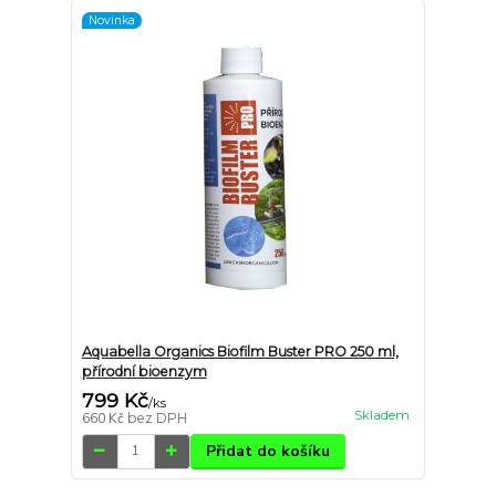
Novinka
Aquabella Organics Biofilm Buster PRO 250 ml,
přírodní bioenzym
799 Kč
/
ks
Skladem
660 Kč
bez DPH
Přidat do košíku