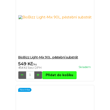
BioBizz Light-Mix 90L, pěstební substrát
549 Kč
/
ks
Skladem
454 Kč
bez DPH
Přidat do košíku
Novinka