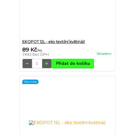
EKOPOT 12L - eko textilní květináč
89 Kč
/
ks
Skladem
74 Kč
bez DPH
Přidat do košíku
Novinka