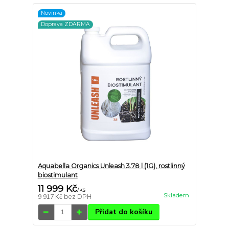
Novinka
Doprava ZDARMA
Aquabella Organics Unleash 3.78 l (1G), rostlinný
biostimulant
11 999 Kč
/
ks
Skladem
9 917 Kč
bez DPH
Přidat do košíku