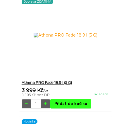
Doprava ZDARMA
Athena PRO Fade 18.9 l (5 G)
3 999 Kč
/
ks
Skladem
3 305 Kč
bez DPH
Přidat do košíku
Novinka