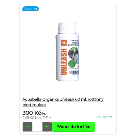
Novinka
Aquabella Organics Unleash 60 ml, rostlinný
biostimulant
300 Kč
/
ks
Skladem
248 Kč
bez DPH
Přidat do košíku