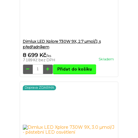
Dimlux LED Xplore 730W 9X, 2.7 µmol/J, s
předřadníkem
8 699 Kč
/
ks
Skladem
7 189 Kč
bez DPH
Přidat do košíku
Doprava ZDARMA