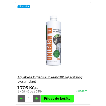
Novinka
Aquabella Organics Unleash 500 ml, rostlinný
biostimulant
1 705 Kč
/
ks
Skladem
1 409 Kč
bez DPH
Přidat do košíku