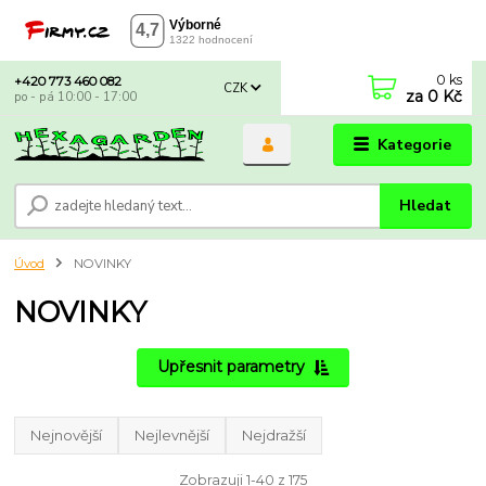
0
ks
+420 773 460 082
CZK
za
0 Kč
po - pá 10:00 - 17:00
Kategorie
Hledat
Úvod
NOVINKY
NOVINKY
Upřesnit parametry
Nejnovější
Nejlevnější
Nejdražší
Zobrazuji 1-40 z 175