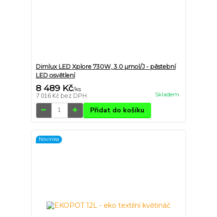
Dimlux LED Xplore 730W, 3.0 µmol/J - pěstební
LED osvětlení
8 489 Kč
/
ks
Skladem
7 016 Kč
bez DPH
Přidat do košíku
Novinka