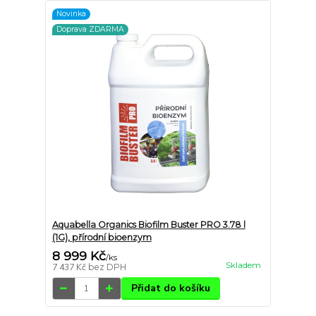
Novinka
Doprava ZDARMA
Aquabella Organics Biofilm Buster PRO 3.78 l
(1G), přírodní bioenzym
8 999 Kč
/
ks
Skladem
7 437 Kč
bez DPH
Přidat do košíku