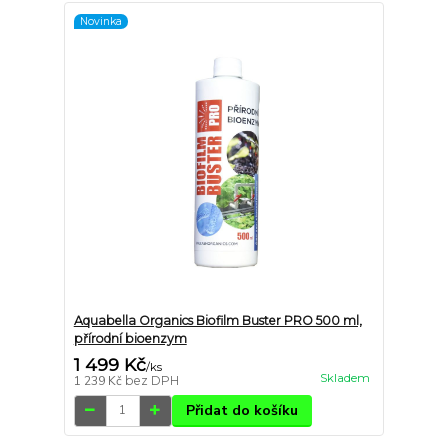
Novinka
Aquabella Organics Biofilm Buster PRO 500 ml,
přírodní bioenzym
1 499 Kč
/
ks
Skladem
1 239 Kč
bez DPH
Přidat do košíku