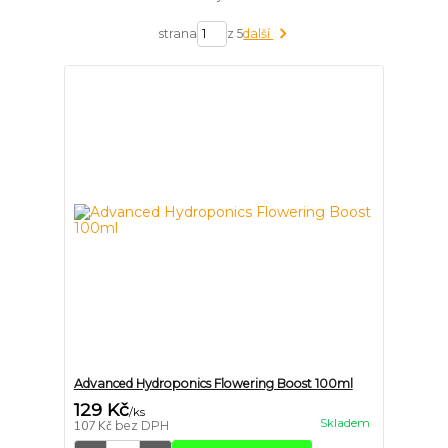
strana
z 5
další
Advanced Hydroponics Flowering Boost 100ml
129 Kč
/
ks
Skladem
107 Kč
bez DPH