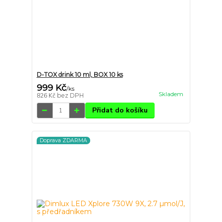
D-TOX drink 10 ml, BOX 10 ks
999 Kč
/
ks
Skladem
826 Kč
bez DPH
Přidat do košíku
Doprava ZDARMA