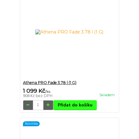
Athena PRO Fade 3.78 l (1 G)
1 099 Kč
/
ks
Skladem
908 Kč
bez DPH
Přidat do košíku
Novinka