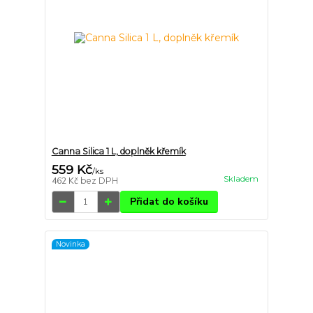
Canna Silica 1 L, doplněk křemík
559 Kč
/
ks
Skladem
462 Kč
bez DPH
Přidat do košíku
Novinka