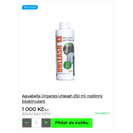
Novinka
Aquabella Organics Unleash 250 ml, rostlinný
biostimulant
1 000 Kč
/
ks
Skladem
826 Kč
bez DPH
Přidat do košíku