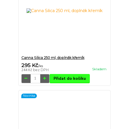
Canna Silica 250 ml, doplněk křemík
295 Kč
/
ks
Skladem
244 Kč
bez DPH
Přidat do košíku
Novinka