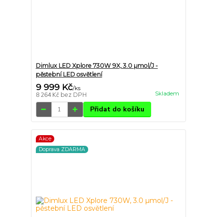
Dimlux LED Xplore 730W 9X, 3.0 µmol/J -
pěstební LED osvětlení
9 999 Kč
/
ks
Skladem
8 264 Kč
bez DPH
Přidat do košíku
Akce
Doprava ZDARMA