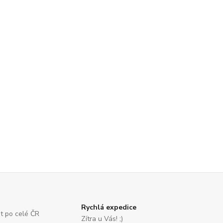
Rychlá expedice
st po celé ČR
Zítra u Vás! ;)