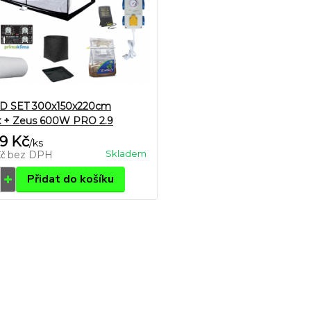
D SET 300x150x220cm
 + Zeus 600W PRO 2.9
9 Kč
/
ks
Skladem
Kč
bez DPH
Přidat do košíku