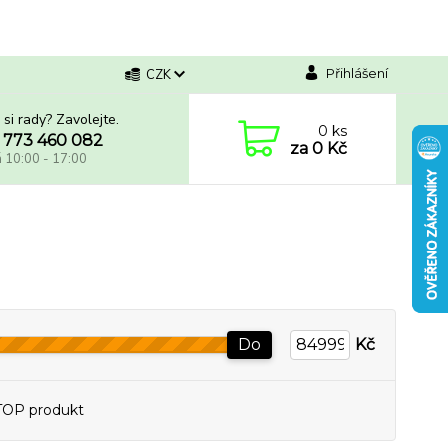
Přihlášení
CZK
 si rady? Zavolejte.
0
ks
 773 460 082
za
0 Kč
á 10:00 - 17:00
Do
Kč
TOP produkt