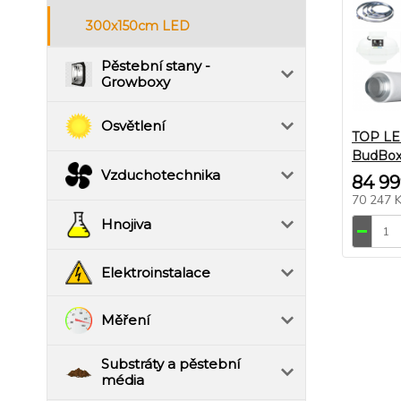
300x150cm LED
Pěstební stany -
Growboxy
Osvětlení
TOP LE
BudBox
Vzduchotechnika
84 99
70 247 
Hnojiva
Elektroinstalace
Měření
Substráty a pěstební
média