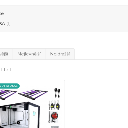
ce
XA
(1)
ější
Nejlevnější
Nejdražší
1-1 z 1
a ZDARMA