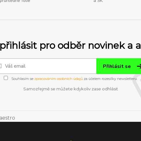
průhledné fólie
a SK
přihlásit pro odběr novinek a 
Přihlásit se
Souhlasím se
zpracováním osobních údajů
za účelem rozesílky newsletteru.
Samozřejmě se můžete kdykoliv zase odhlásit