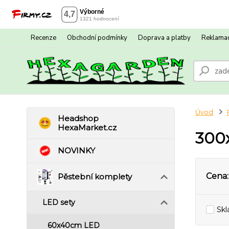
Recenze
Obchodní podmínky
Doprava a platby
Reklamac
Úvod
Headshop
HexaMarket.cz
300
NOVINKY
Cena:
Pěstební komplety
LED sety
Sk
60x40cm LED