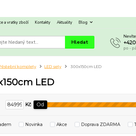
e a vratky zboží
Kontakty
Aktuality
Blog
Nevíte
Hledat
+420
po - p
Pěstební komplety
LED sety
300x150cm LED
x150cm LED
Kč
Od
ladem
Novinka
Akce
Doprava ZDARMA