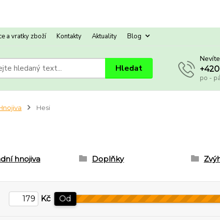
e a vratky zboží
Kontakty
Aktuality
Blog
Nevíte
Hledat
+420
po - p
Hnojiva
Hesi
dní hnojiva
Doplňky
Zvý
Kč
Od