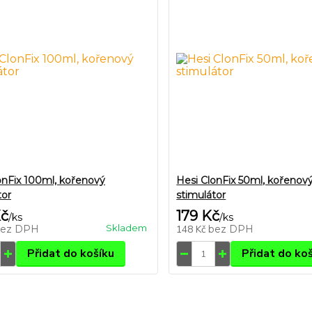
onFix 100ml, kořenový
Hesi ClonFix 50ml, kořenov
tor
stimulátor
Kč
179 Kč
/
ks
/
ks
Skladem
bez DPH
148 Kč
bez DPH
Přidat do košíku
Přidat do ko