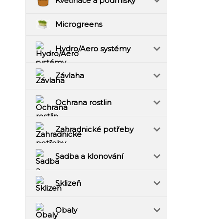
Květináče a podmisky
Microgreens
Hydro/Aero systémy
Závlaha
Ochrana rostlin
Zahradnické potřeby
Sadba a klonování
Sklizeň
Obaly