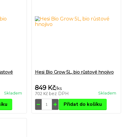
ůstové
Hesi Bio Grow 5L, bio růstové hnojivo
849 Kč
/
ks
Skladem
Skladem
702 Kč
bez DPH
šíku
Přidat do košíku