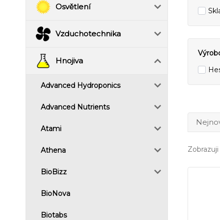
Osvětlení
Sk
Vzduchotechnika
Výrob
Hnojiva
Hes
Advanced Hydroponics
Advanced Nutrients
Nejnov
Atami
Zobrazuji
Athena
BioBizz
BioNova
Biotabs