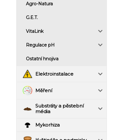
Agro-Natura
G.E.T.
VitaLink
Regulace pH
Ostatní hnojiva
Elektroinstalace
Měření
Substráty a pěstební
média
Mykorhiza