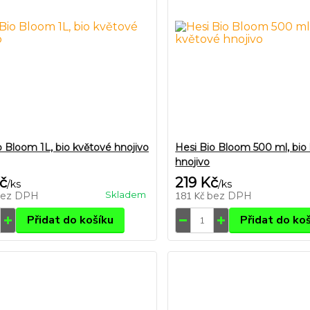
o Bloom 1L, bio květové hnojivo
Hesi Bio Bloom 500 ml, bio
hnojivo
č
219 Kč
/
ks
/
ks
Skladem
bez DPH
181 Kč
bez DPH
Přidat do košíku
Přidat do ko