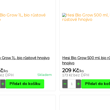
o Grow 1L, bio růstové hnojivo
Hesi Bio Grow 500 ml, bio r
hnojivo
Kč
209 Kč
/
ks
/
ks
Skladem
bez DPH
173 Kč
bez DPH
Přidat do košíku
Přidat do ko