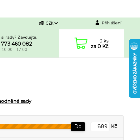
Přihlášení
CZK
 si rady? Zavolejte.
0
ks
 773 460 082
za
0 Kč
á 10:00 - 17:00
hodněné sady
Do
Kč