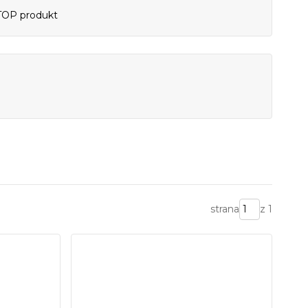
TOP produkt
strana
z 1