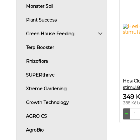
Monster Soil
Plant Success
Green House Feeding
Terp Booster
Rhizoflora
SUPERthrive
Hesi Cl
stimulá
Xtreme Gardening
349 
Growth Technology
288 Kč
AGRO CS
AgroBio