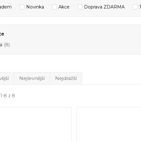
ladem
Novinka
Akce
Doprava ZDARMA
ce
i
(8)
ější
Nejlevnější
Nejdražší
 1-8 z 8