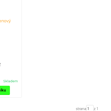
ý
Skladem
šíku
strana
z 1