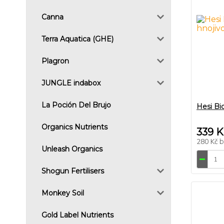
Canna
Terra Aquatica (GHE)
Plagron
JUNGLE indabox
La Poción Del Brujo
Hesi Bi
Organics Nutrients
339 K
280 Kč
Unleash Organics
Shogun Fertilisers
Monkey Soil
Gold Label Nutrients