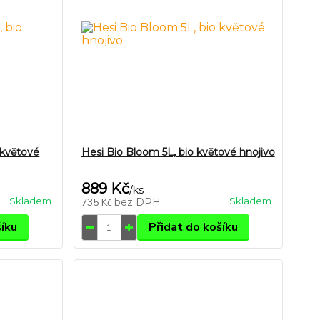
 květové
Hesi Bio Bloom 5L, bio květové hnojivo
889 Kč
/
ks
Skladem
Skladem
735 Kč
bez DPH
šíku
Přidat do košíku