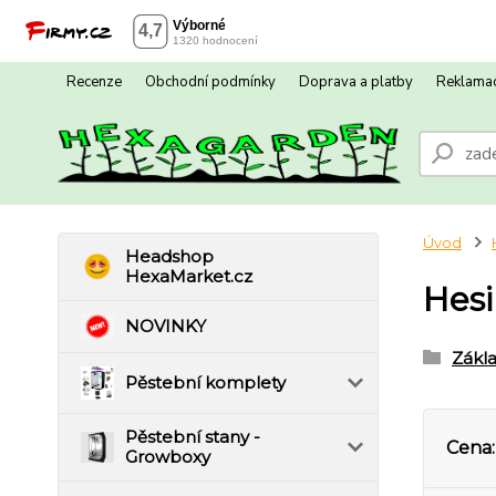
Recenze
Obchodní podmínky
Doprava a platby
Reklamac
Úvod
Headshop
HexaMarket.cz
Hesi
NOVINKY
Zákla
Pěstební komplety
Pěstební stany -
Cena:
Growboxy