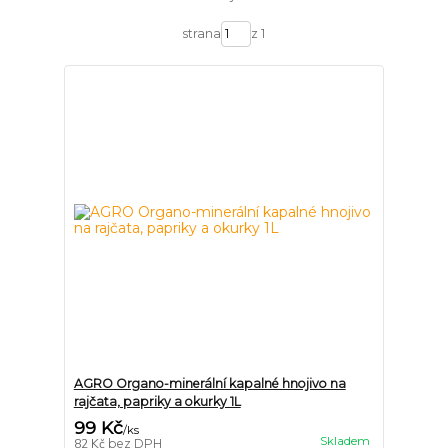
strana
z 1
AGRO Organo-minerální kapalné hnojivo na
rajčata, papriky a okurky 1L
99 Kč
/
ks
Skladem
82 Kč
bez DPH