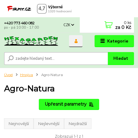
0
ks
+420 773 460 082
CZK
za
0 Kč
po - pá 10:00 - 17:00
Kategorie
Hledat
Úvod
Hnojiva
Agro-Natura
Agro-Natura
Upřesnit parametry
Nejnovější
Nejlevnější
Nejdražší
Zobrazuji 1-1 z 1