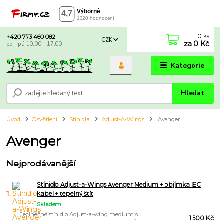
0
ks
+420 773 460 082
CZK
za
0 Kč
po - pá 10:00 - 17:00
Kategorie
Hledat
Úvod
Osvětlení
Stínidla
Adjust-A-Wings
Avenger
Avenger
Nejprodávanější
Stínidlo Adjust-a-Wings Avenger Medium + objímka IEC
1.
kabel + tepelný štít
Skladem
Jedinečné stínidlo Adjust-a-wing medium s
1 500 Kč