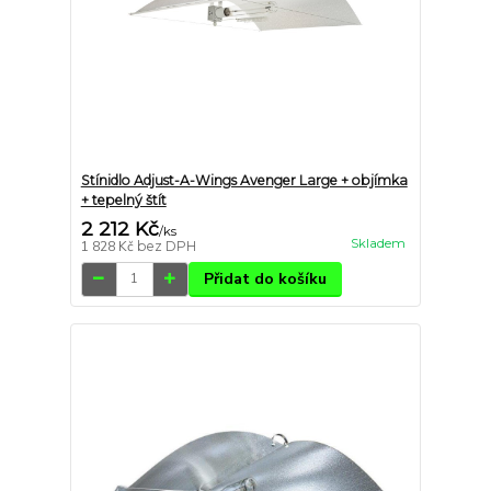
Stínidlo Adjust-A-Wings Avenger Large + objímka
+ tepelný štít
2 212 Kč
/
ks
Skladem
1 828 Kč
bez DPH
Přidat do košíku