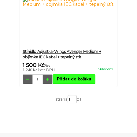
Stínidlo Adjust-a-Wings Avenger Medium +
objímka IEC kabel + tepelný štít
1 500 Kč
/
ks
Skladem
1 240 Kč
bez DPH
Přidat do košíku
strana
z 1