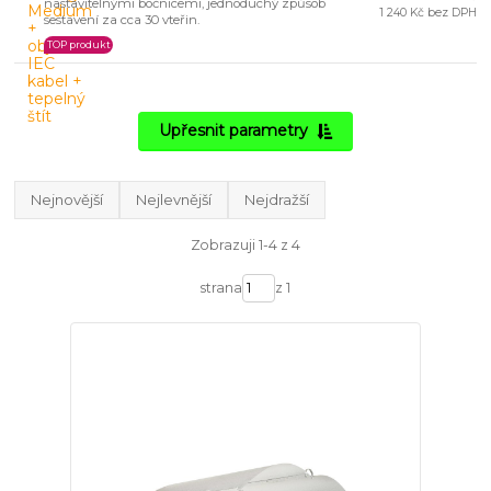
nastavitelnými bočnicemi, jednoduchý způsob
1 240 Kč bez DPH
sestavení za cca 30 vteřin.
TOP produkt
Upřesnit parametry
Nejnovější
Nejlevnější
Nejdražší
Zobrazuji 1-4 z 4
strana
z 1