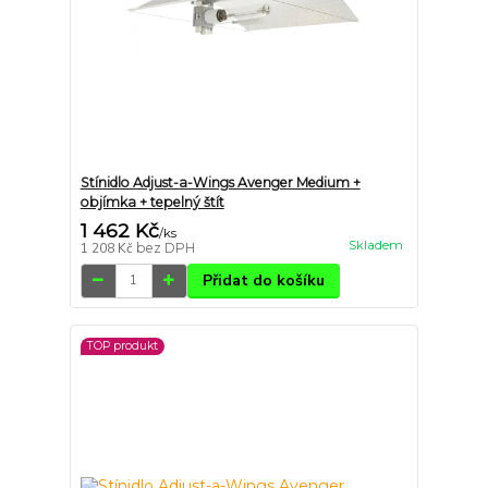
Stínidlo Adjust-a-Wings Avenger Medium +
objímka + tepelný štít
1 462 Kč
/
ks
Skladem
1 208 Kč
bez DPH
Přidat do košíku
TOP produkt