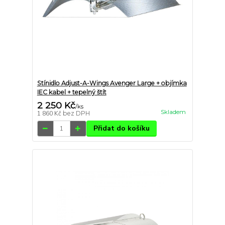
Stínidlo Adjust-A-Wings Avenger Large + objímka
IEC kabel + tepelný štít
2 250 Kč
/
ks
Skladem
1 860 Kč
bez DPH
Přidat do košíku