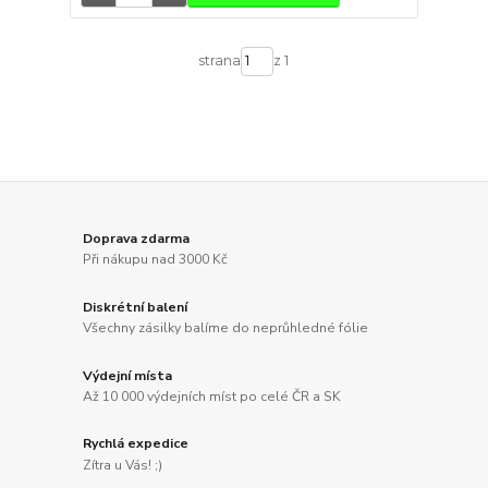
strana
z 1
Doprava zdarma
Při nákupu nad 3000 Kč
Diskrétní balení
Všechny zásilky balíme do neprůhledné fólie
Výdejní místa
Až 10 000 výdejních míst po celé ČR a SK
Rychlá expedice
Zítra u Vás! ;)