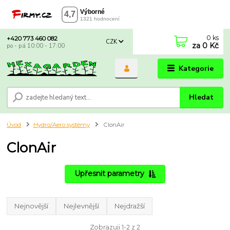
0
ks
+420 773 460 082
CZK
za
0 Kč
po - pá 10:00 - 17:00
Kategorie
Hledat
Úvod
Hydro/Aero systémy
ClonAir
ClonAir
Upřesnit parametry
Nejnovější
Nejlevnější
Nejdražší
Zobrazuji 1-2 z 2