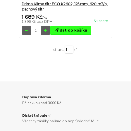
Prima Klima filtr ECO K2602, 125 mm, 620 m3/h,
pachový filtr
1 689 Kč
/
ks
Skladem
1 396 Kč
bez DPH
Přidat do košíku
strana
z 1
Doprava zdarma
Při nákupu nad 3000 Kč
Diskrétní balení
Všechny zásilky balíme do neprůhledné fólie