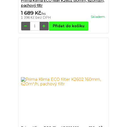
Prima Klima ECO filter K2602 150mm, 620m3/h,
pachový filtr
1 689 Kč
/
ks
Skladem
1 396 Kč
bez DPH
Přidat do košíku