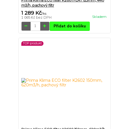
Prima Klima ECO filter K2601 FLAT 125mm, 440
m3/h, pachový filtr
1 289 Kč
/
ks
Skladem
1 065 Kč
bez DPH
Přidat do košíku
TOP produkt