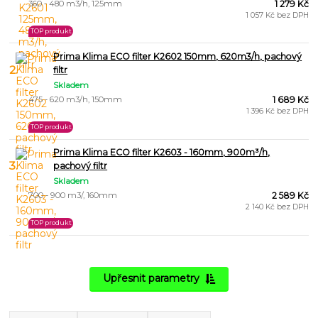
360 - 480 m3/h, 125mm
1 279 Kč
1 057 Kč bez DPH
TOP produkt
Prima Klima ECO filter K2602 150mm, 620m3/h, pachový
2.
filtr
Skladem
475 - 620 m3/h, 150mm
1 689 Kč
1 396 Kč bez DPH
TOP produkt
Prima Klima ECO filter K2603 - 160mm, 900m³/h,
3.
pachový filtr
Skladem
700 - 900 m3/, 160mm
2 589 Kč
2 140 Kč bez DPH
TOP produkt
Upřesnit parametry