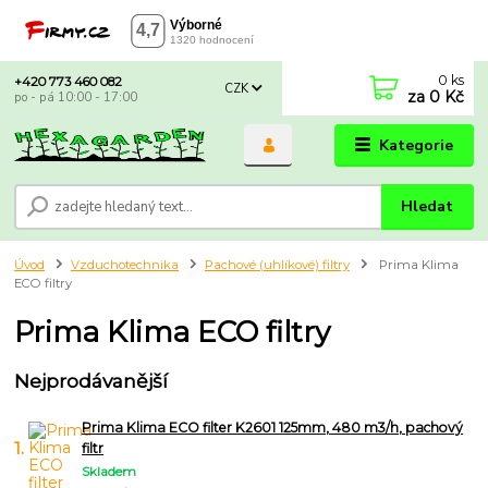
0
ks
+420 773 460 082
CZK
za
0 Kč
po - pá 10:00 - 17:00
Kategorie
Hledat
Úvod
Vzduchotechnika
Pachové (uhlíkové) filtry
Prima Klima
ECO filtry
Prima Klima ECO filtry
Nejprodávanější
Prima Klima ECO filter K2601 125mm, 480 m3/h, pachový
1.
filtr
Skladem