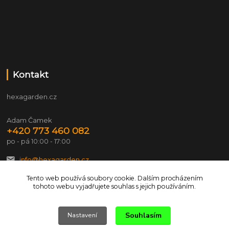
Kontakt
hexagarden.cz
Adam Čamek
+420 773 460 082
po - pá 10:00 - 17:00
info@hexagarden.cz
Tento web používá soubory cookie. Dalším procházením
tohoto webu vyjadřujete souhlas s jejich používáním.
Souhlasím
Nastavení