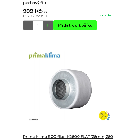
pachový filtr
989 Kč
/
ks
Skladem
817 Kč
bez DPH
Přidat do košíku
Prima Klima ECO filter K2600 FLAT 125mm, 250