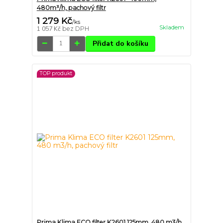
480m³/h, pachový filtr
1 279 Kč
/
ks
Skladem
1 057 Kč
bez DPH
Přidat do košíku
TOP produkt
Prima Klima ECO filter K2601 125mm, 480 m3/h,