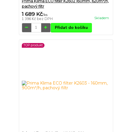
Prima Klima ECO filter K2602 160mm, 620m³/h,
pachový filtr
1 689 Kč
/
ks
Skladem
1 396 Kč
bez DPH
Přidat do košíku
TOP produkt