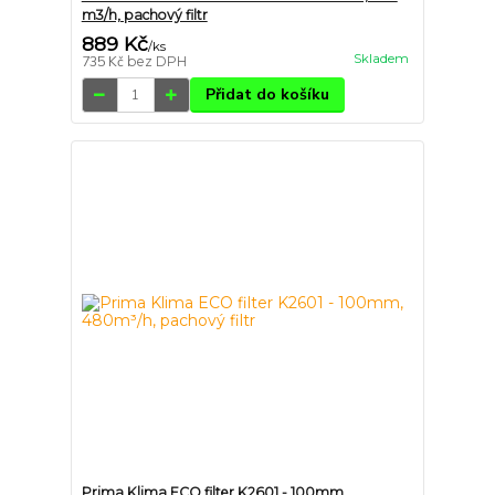
m3/h, pachový filtr
889 Kč
/
ks
Skladem
735 Kč
bez DPH
Přidat do košíku
Prima Klima ECO filter K2601 - 100mm,