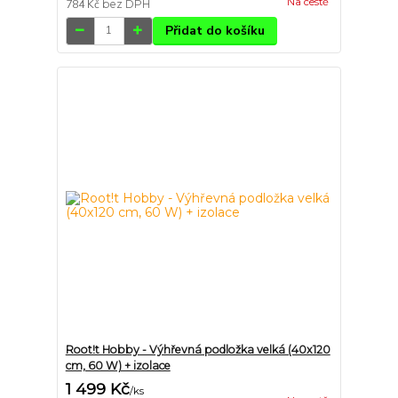
Na cestě
784 Kč
bez DPH
Přidat do košíku
Root!t Hobby - Výhřevná podložka velká (40x120
cm, 60 W) + izolace
1 499 Kč
/
ks