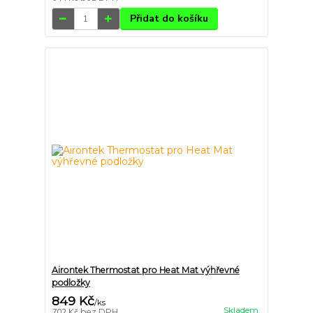
Přidat do košíku
Airontek Thermostat pro Heat Mat výhřevné
podložky
849 Kč
/
ks
Skladem
702 Kč
bez DPH