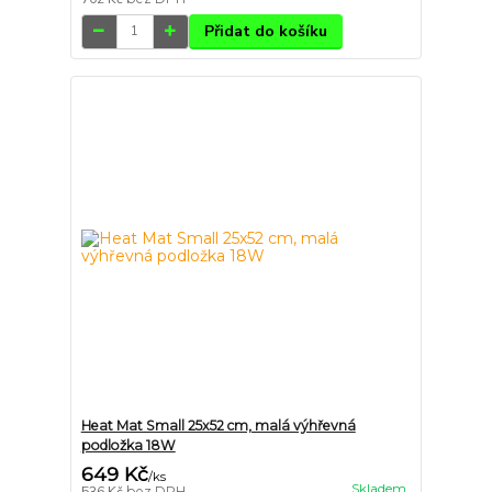
Přidat do košíku
Heat Mat Small 25x52 cm, malá výhřevná
podložka 18W
649 Kč
/
ks
Skladem
bez DPH