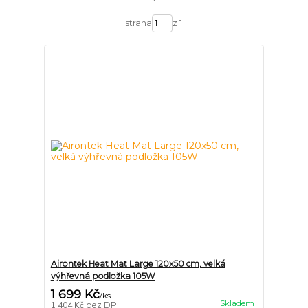
strana
z 1
Airontek Heat Mat Large 120x50 cm, velká
výhřevná podložka 105W
1 699 Kč
/
ks
Skladem
1 404 Kč
bez DPH