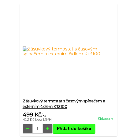
Zásuvkový termostat s časovým spínačem a
externím čidlem KT3100
499 Kč
/
ks
Skladem
412 Kč
bez DPH
Přidat do košíku