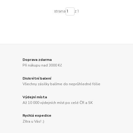
strana
z 1
Doprava zdarma
Při nákupu nad 3000 Kč
Diskrétní balení
Všechny zásilky balíme do neprůhledné fólie
Výdejní místa
Až 10 000 výdejních míst po celé ČR a SK
Rychlá expedice
Zítra u Vás! ;)