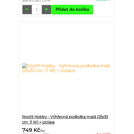
495 Kč
bez DPH
Přidat do košíku
Root!t Hobby - Výhřevná podložka malá (25x35
cm, 11 W) + izolace
749 Kč
/
ks