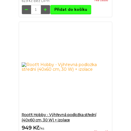
Na cestě
619 Kč
bez DPH
Přidat do košíku
Root!t Hobby - Výhřevná podložka střední
(40x60 cm, 30 W) + izolace
949 Kč
/
ks