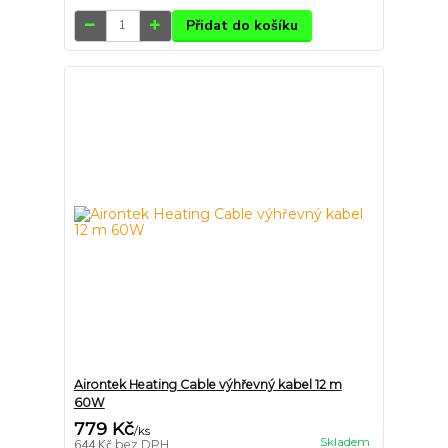
Přidat do košíku
Airontek Heating Cable výhřevný kabel 12 m
60W
779 Kč
/
ks
Skladem
644 Kč
bez DPH