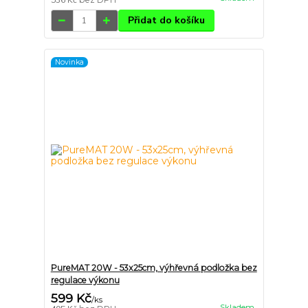
536 Kč
Přidat do košíku
Novinka
PureMAT 20W - 53x25cm, výhřevná podložka bez
regulace výkonu
599 Kč
/
ks
Skladem