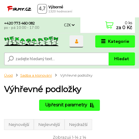
0
ks
+420 773 460 082
CZK
za
0 Kč
po - pá 10:00 - 17:00
Kategorie
Hledat
Úvod
Sadba a klonování
Výhřevné podložky
Výhřevné podložky
Upřesnit parametry
Nejnovější
Nejlevnější
Nejdražší
Zobrazuji 1-14 z 14