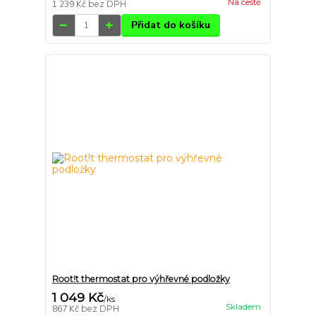
Na cestě
1 239 Kč
bez DPH
Přidat do košíku
Root!t thermostat pro výhřevné podložky
1 049 Kč
/
ks
Skladem
867 Kč
bez DPH