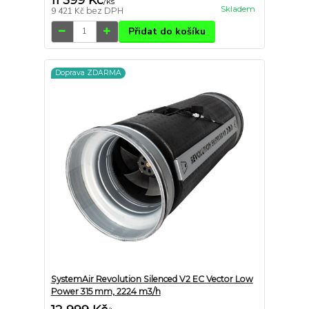
/
ks
Skladem
9 421 Kč
bez DPH
Přidat do košíku
Doprava ZDARMA
SystemAir Revolution Silenced V2 EC Vector Low
Power 315 mm, 2224 m3/h