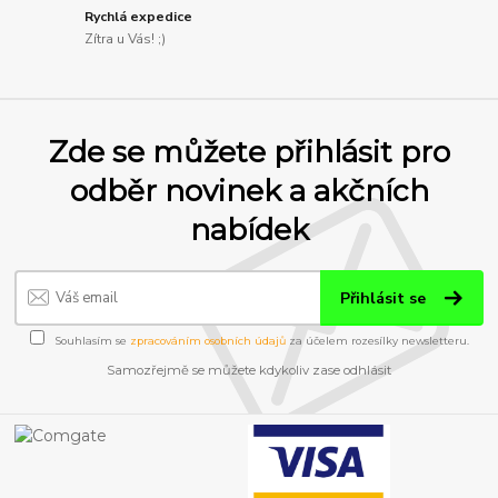
Rychlá expedice
Zítra u Vás! ;)
Zde se můžete přihlásit pro
odběr novinek a akčních
nabídek
Přihlásit se
Souhlasím se
zpracováním osobních údajů
za účelem rozesílky newsletteru.
Samozřejmě se můžete kdykoliv zase odhlásit