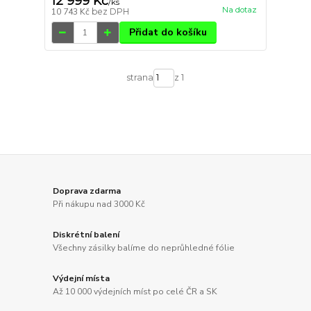
12 999 Kč
/
ks
Na dotaz
10 743 Kč
bez DPH
Přidat do košíku
strana
z 1
Doprava zdarma
Při nákupu nad 3000 Kč
Diskrétní balení
Všechny zásilky balíme do neprůhledné fólie
Výdejní místa
Až 10 000 výdejních míst po celé ČR a SK