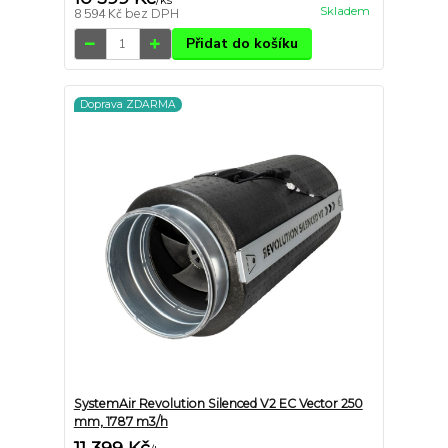
/
ks
Skladem
8 594 Kč
bez DPH
Přidat do košíku
Doprava ZDARMA
SystemAir Revolution Silenced V2 EC Vector 250
mm, 1787 m3/h
11 399 Kč