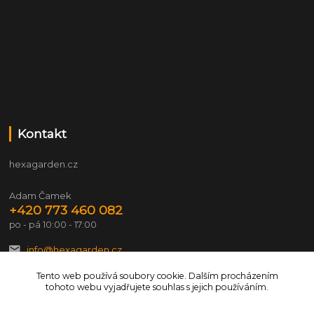
Kontakt
hexagarden.cz
Adam Čamek
+420 773 460 082
po - pá 10:00 - 17:00
info@hexagarden.cz
Tento web používá soubory cookie. Dalším procházením
tohoto webu vyjadřujete souhlas s jejich používáním.