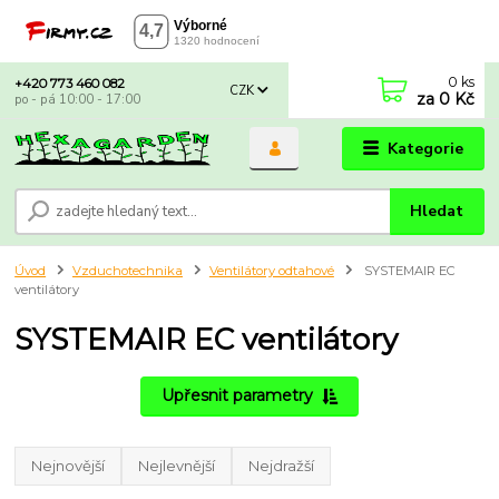
0
ks
+420 773 460 082
CZK
za
0 Kč
po - pá 10:00 - 17:00
Kategorie
Hledat
Úvod
Vzduchotechnika
Ventilátory odtahové
SYSTEMAIR EC
ventilátory
SYSTEMAIR EC ventilátory
Upřesnit parametry
Nejnovější
Nejlevnější
Nejdražší