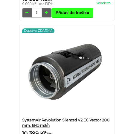
Skladem
9 090 Kč
bez DPH
Přidat do košíku
Doprava ZDARMA
SystemAir Revolution Silenced V2 EC Vector 200
mm, 1345 m3/h
10 399 Kč