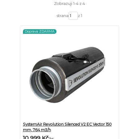
Zobrazuji 1-4 z 4
strana
z 1
Doprava ZDARMA
SystemAir Revolution Silenced V2 EC Vector 150
mm, 764 m3/h
10 999 Kč
/
ks