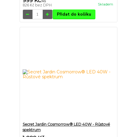
999 Kč
/
ks
Skladem
826 Kč
bez DPH
Přidat do košíku
Secret Jardin Cosmorrow® LED 40W - Růstové
spektrum