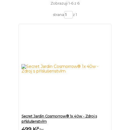
Zobrazuji 1-6 z 6
strana
z 1
Secret Jardin Cosmorrow® 1x 40w - Zdroj s
příslušenstvím
499 Kč
/
ks