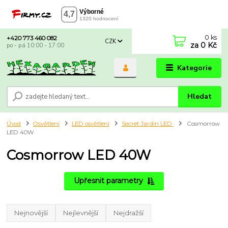
0
ks
+420 773 460 082
CZK
za
0 Kč
po - pá 10:00 - 17:00
Kategorie
Hledat
Úvod
Osvětlení
LED osvětlení
Secret Jardin LED
Cosmorrow
LED 40W
Cosmorrow LED 40W
Upřesnit parametry
Nejnovější
Nejlevnější
Nejdražší