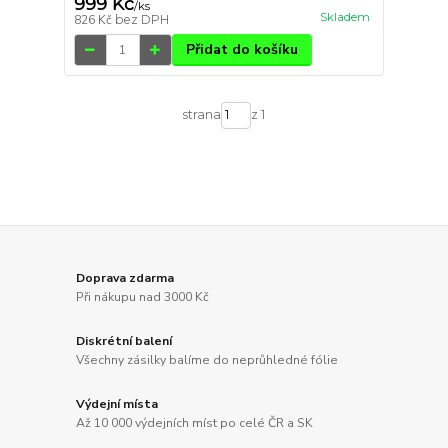
999 Kč
/
ks
Skladem
826 Kč
bez DPH
Přidat do košíku
strana
z 1
Doprava zdarma
Při nákupu nad 3000 Kč
Diskrétní balení
Všechny zásilky balíme do neprůhledné fólie
Výdejní místa
Až 10 000 výdejních míst po celé ČR a SK