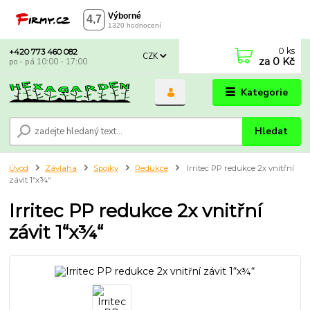
0
ks
+420 773 460 082
CZK
za
0 Kč
po - pá 10:00 - 17:00
Kategorie
Hledat
Úvod
Závlaha
Spojky
Redukce
Irritec PP redukce 2x vnitřní
závit 1“x¾“
Irritec PP redukce 2x vnitřní
závit 1“x¾“