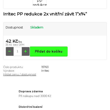
Irritec PP redukce 2x vnitřní závit 1“x¾“
Dostupnost
Skladem
42 Kč
/
ks
35 Kč
bez DPH
Přidat do košíku
Číslo produktu:
15763
Výrobce:
Irritec
Hlídat cenu / dostupnost
Doprava zdarma
Při nákupu nad 3000 Kč
Diskrétní balení