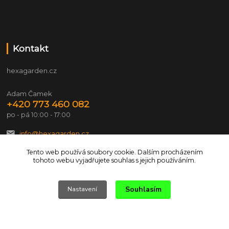
Kontakt
hexagarden.cz
Adam Čamek
+420 773 460 082
po - pá 10:00 - 17:00
info@hexagarden.cz
Tento web používá soubory cookie. Dalším procházením
tohoto webu vyjadřujete souhlas s jejich používáním.
Souhlasím
Nastavení
© 2026 hexagarden.cz Všechna práva vyhrazena