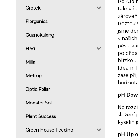
Pokud má
Grotek
takováto
zároveň 
Florganics
Roztok s
jsme doc
Guanokalong
v našich
pěstová
Hesi
po přid
blízko u
Mills
Ideální 
zase pří
Metrop
hodnotam
Optic Foliar
pH Down
Monster Soil
Na rozd
složení 
Plant Success
kyselin 
Green House Feeding
pH Up o