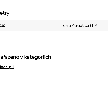
etry
ce
Terra Aquatica (T.A.)
zařazeno v kategoriích
lace pH