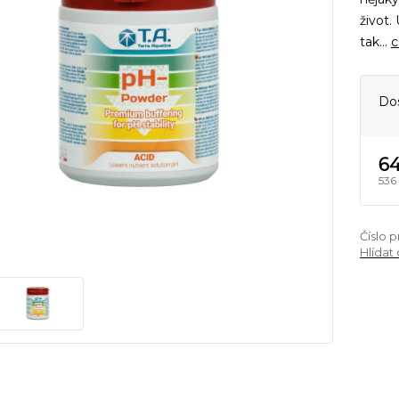
život.
tak...
c
Do
64
536
Číslo 
Hlídat