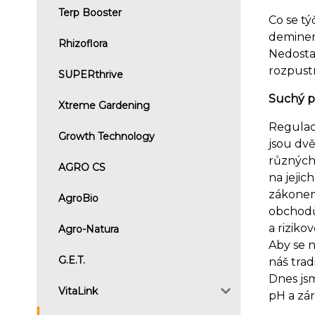
Terp Booster
Co se tý
deminera
Rhizoflora
Nedosta
rozpustn
SUPERthrive
Suchý p
Xtreme Gardening
Regulace
Growth Technology
jsou dvě
různých
AGRO CS
na jejic
zákonem
AgroBio
obchodů
a riziko
Agro-Natura
Aby se n
G.E.T.
náš trad
Dnes js
VitaLink
pH a zá