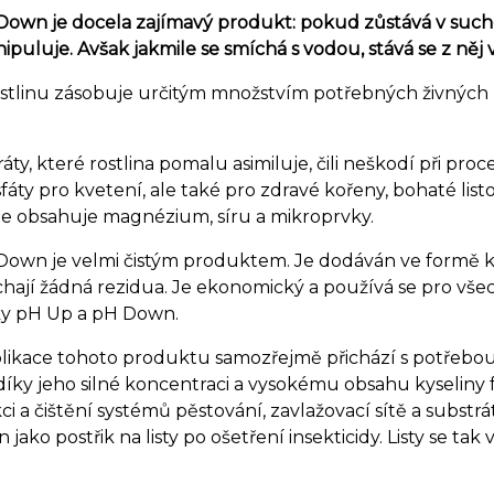
Down je docela zajímavý produkt: pokud zůstává v suché
puluje. Avšak jakmile se smíchá s vodou, stává se z něj 
ostlinu zásobuje určitým množstvím potřebných živných 
ráty, které rostlina pomalu asimiluje, čili neškodí při pro
fáty pro kvetení, ale také pro zdravé kořeny, bohaté list
e obsahuje magnézium, síru a mikroprvky.
Down je velmi čistým produktem. Je dodáván ve formě kr
ají žádná rezidua. Je ekonomický a používá se pro všech
ky pH Up a pH Down.
plikace tohoto produktu samozřejmě přichází s potřebo
íky jeho silné koncentraci a vysokému obsahu kyseliny
ci a čištění systémů pěstování, zavlažovací sítě a subs
jako postřik na listy po ošetření insekticidy. Listy se tak v