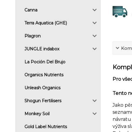
Canna
Terra Aquatica (GHE)
Plagron
Komp
JUNGLE indabox
La Poción Del Brujo
Komple
Organics Nutrients
Pro vše
Unleash Organics
Tento n
Shogun Fertilisers
Jako pěs
seznamu
Monkey Soil
návratu 
výživa 
Gold Label Nutrients