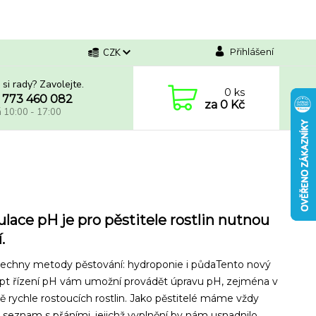
Přihlášení
CZK
 si rady? Zavolejte.
0
ks
 773 460 082
za
0 Kč
á 10:00 - 17:00
lace pH je pro pěstitele rostlin nutnou
.
šechny metody pěstování: hydroponie i půdaTento nový
pt řízení pH vám umožní provádět úpravu pH, zejména v
ě rychle rostoucích rostlin. Jako pěstitelé máme vždy
 seznam s přáními, jejichž vyplnění by nám usnadnilo