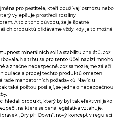
jména pro pěstitele, kteří používají osmózu nebo
erý vylepšuje prostředí rostliny.
rem. A to z toho důvodu, že je špatně
o našich produktů přidáváme vždy, kdy je to možné.
upnost minerálních solí a stabilitu chelátů, což
orbovala. Na trhu se pro tento účel nabízí mnoho
ané a značně nebezpečné, což samozřejmě záleží
e manipulace a prodej těchto produktů omezen
há řadě mandatorních požadavků. Navíc u
pak také poštou posílají, se jedná o nebezpečnou
by.
i hledali produkt, který by byl tak efektivní jako
zpečí, na které se daná legislativa vztahuje.
ípravek „Dry pH Down”, nový koncept v regulaci