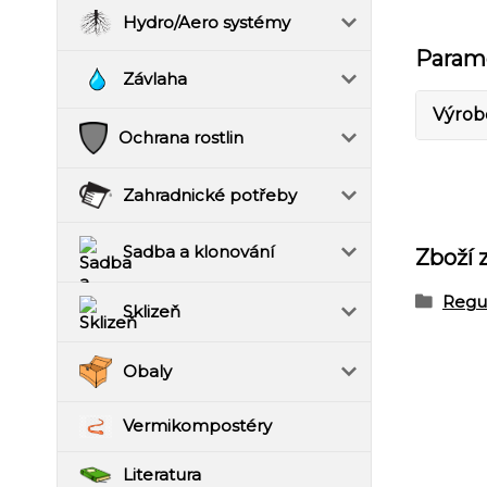
Hydro/Aero systémy
Param
Závlaha
Výrob
Ochrana rostlin
Zahradnické potřeby
Sadba a klonování
Zboží 
Regu
Sklizeň
Obaly
Vermikompostéry
Literatura