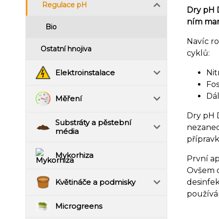
Regulace pH
Dry pH 
ním mani
Bio
Navíc r
Ostatní hnojiva
cyklů:
Elektroinstalace
Nit
Fos
Dál
Měření
Dry pH 
Substráty a pěstební
nezanech
média
příprav
Mykorhiza
První a
Ovšem d
Květináče a podmisky
desinfek
používán 
Microgreens