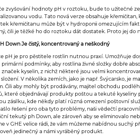
če zvyšování hodnoty pH v roztoku, bude to užitečné ze
lizovanou vodu. Tato nová verze obsahuje křemičitan, kt
tek křemičitanu může být v hydroponii omezujícím fakto
ý, čili je těžké ho do roztoku dát dostatek. Proto jej d
H Down Je čistý, koncentrovaný a neškodný
 pH je pro pěstitele rostlin nutnou praxí. Umožňuje dost
 primární podmínky, aby rostlina živné složky dobře abs
 značek kyselin, z nichž některé jsou velmi koncentrov
h složení. V několika zemích, jako je např. Švýcarsko, j
. Čili aby mohly být prodávány, majitel obchodu podlé
, které objednávají produkty poštou a tekuté kyseliny 
vou zásilku, kde někdy platí různá omezení poštovní služ
ašlo řešení pro oba tyto problémy, naši vědečtí pracovníc
iční tekutý ph Down, ale zároveň aby se eliminovalo nebe
me v GHE velice rádi, že vám můžeme nabídnou suchý př
roveň jedinečný a námi vyráběný produkt.