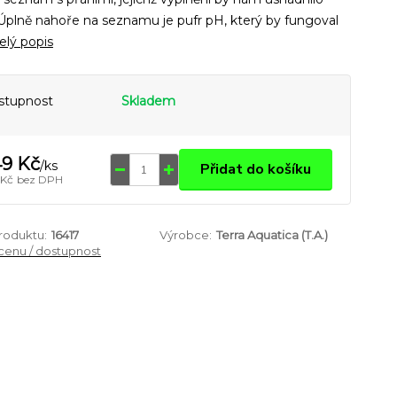
 Úplně nahoře na seznamu je pufr pH, který by fungoval
elý popis
stupnost
Skladem
9 Kč
/
ks
Přidat do košíku
 Kč
bez DPH
produktu:
16417
Výrobce:
Terra Aquatica (T.A.)
 cenu / dostupnost