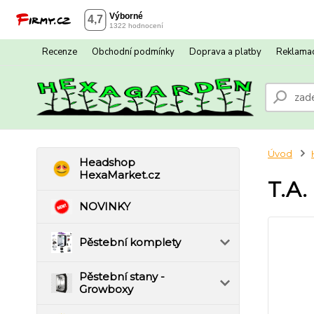
Recenze
Obchodní podmínky
Doprava a platby
Reklamac
Úvod
Headshop
HexaMarket.cz
T.A.
NOVINKY
Pěstební komplety
Pěstební stany -
Growboxy