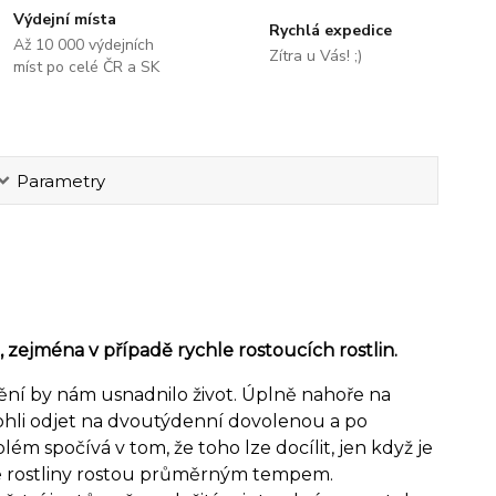
Výdejní místa
Rychlá expedice
Až 10 000 výdejních
Zítra u Vás! ;)
míst po celé ČR a SK
Parametry
ejména v případě rychle rostoucích rostlin.
nění by nám usnadnilo život. Úplně nahoře na
ohli odjet na dvoutýdenní dovolenou a po
m spočívá v tom, že toho lze docílit, jen když je
še rostliny rostou průměrným tempem.