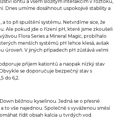
ství iontů a všem složitým interakcím v roztoku,
dní. Dnes umíme dosáhnout uspokojivé stability a
 a to při spuštění systému. Netvrdíme sice, že
nou. Ale pokud jde o řízení pH, které jsme zkoušeli
ýživou Flora Series a Mineral Magic, probíhalo
ěkterých menších systémů pH lehce klesá, avšak
 úroveň. V jiných případech pH zůstává velmi
podporuje příjem kationtů a naopak nízký stav
y. Obvykle se doporučuje bezpečný stav s
5 do 6,2.
 Down běžnou kyselinou. Jedná se o přesné
k, a to vše najednou. Společně s vyváženou směsí
 pomáhat řídit obsah kalcia u tvrdých vod.