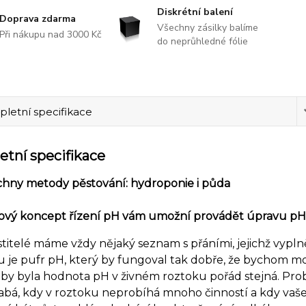
Diskrétní balení
Doprava zdarma
Všechny zásilky balíme
Při nákupu nad 3000 Kč
do neprůhledné fólie
letní specifikace
tní specifikace
chny metody pěstování: hydroponie i půda
ový koncept řízení pH vám umožní provádět úpravu pH, z
titelé máme vždy nějaký seznam s přáními, jejichž vypl
 je pufr pH, který by fungoval tak dobře, že bychom m
by byla hodnota pH v živném roztoku pořád stejná. Problé
slabá, kdy v roztoku neprobíhá mnoho činností a kdy va