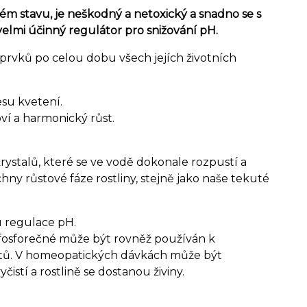
m stavu, je neškodný a netoxický a snadno se s
velmi účinný regulátor pro snižování pH.
prvků po celou dobu všech jejích životních
cesu kvetení.
oví a harmonický růst.
ystalů, které se ve vodě dokonale rozpustí a
ny růstové fáze rostliny, stejně jako naše tekuté
u regulace pH.
 fosforečné může být rovněž používán k
trátů. V homeopatických dávkách může být
yčistí a rostlině se dostanou živiny.