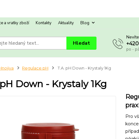
e a vratky zboží
Kontakty
Aktuality
Blog
Nevíte
Hledat
+420
po - p
Hnojiva
Regulace pH
T.A. pH Down - Krystaly 1Kg
 pH Down - Krystaly 1Kg
Regu
praxí
Pro v
konce
případ
nějaký