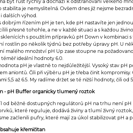
 být růst rychlý a dochází k odstraňování velkého množ
 stabilita je nemyslitelná. Ovšem dnes již nejsme bezra
i dalších výhod.
 dobrým řízením pH je ten, kde pH nastavíte jen jednou,
ílili přesně tohohle, a ne v každé situaci a s každou živi
 sklenících s použitím přípravků pH Down v kombinaci s v
ní rostlin po několik týdnů bez potřeby úpravy pH. U n
ání malého množství pH Up zase stoupne na požadovanou
 téměř ideální hodnoty 6.0.
hodnota pH je vlastně to nejdůležitější. Vysoký stav pH 
jem aniontů. Čili při výběru pH je třeba činit kompromis
i 5,5 až 6.5. My radíme držet se té nižší hodnoty, čili od 5,
 - pH Buffer organicky tlumený roztok
íl od běžně dostupných regulátorů pH na trhu není pH
prvků, které reguluje, dodává živiny a tlumí živný rozto
jsme začlenili pufry, které mají za úkol stabilizovat pH a
bsahuje křemičitan