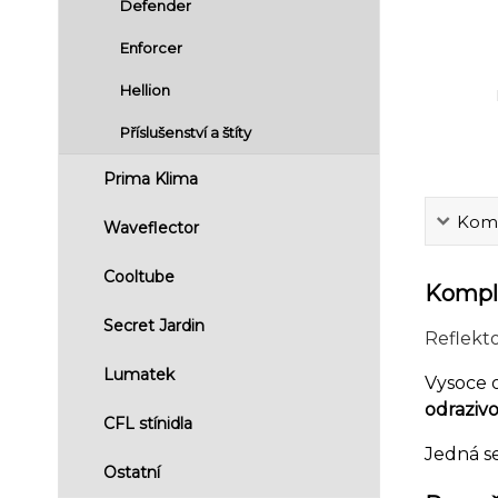
Defender
Enforcer
Hellion
Příslušenství a štíty
Prima Klima
Komp
Waveflector
Cooltube
Komple
Secret Jardin
Reflekt
Lumatek
Vysoce 
odrazivo
CFL stínidla
Jedná s
Ostatní