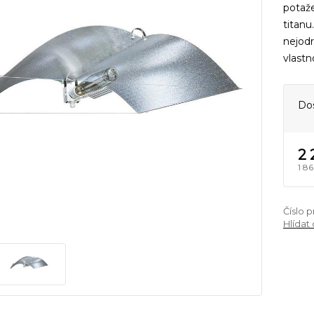
potaž
titanu
nejodr
vlastn
Do
2 
1 8
Číslo 
Hlídat