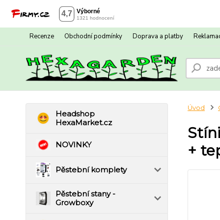
Recenze
Obchodní podmínky
Doprava a platby
Reklamac
Úvod
Headshop
HexaMarket.cz
Stín
NOVINKY
+ te
Pěstební komplety
Pěstební stany -
Growboxy