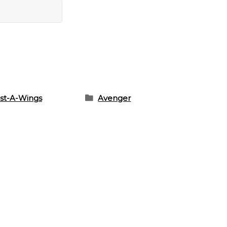
st-A-Wings
Avenger