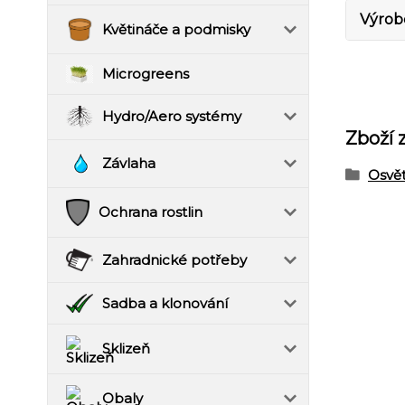
Výrob
Květináče a podmisky
Microgreens
Hydro/Aero systémy
Zboží 
Závlaha
Osvět
Ochrana rostlin
Zahradnické potřeby
Sadba a klonování
Sklizeň
Obaly