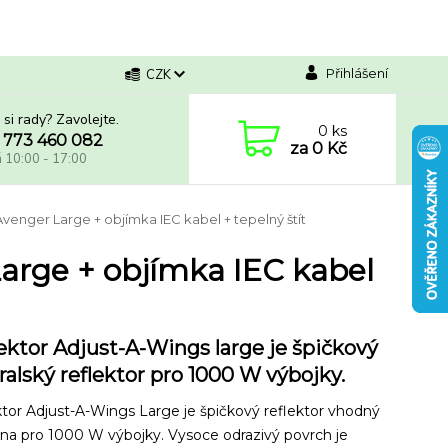
Přihlášení
CZK
 si rady? Zavolejte.
0
ks
 773 460 082
za
0 Kč
á 10:00 - 17:00
venger Large + objímka IEC kabel + tepelný štít
Large + objímka IEC kabel
ektor Adjust-A-Wings large je špičkový
ralský reflektor pro 1000 W výbojky.
tor Adjust-A-Wings Large je špičkový reflektor vhodný
na pro 1000 W výbojky. Vysoce odrazivý povrch je