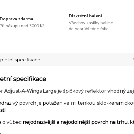
Diskrétní balení
Doprava zdarma
Všechny zásilky balíme
Při nákupu nad 3000 Kč
do neprůhledné fólie
letní specifikace
tní specifikace
or
Adjust-A-Wings Large
je špičkový reflektor
vhodný ze
odrazivý povrch je potažen velmi tenkou sklo-keramicko
st!
e o vůbec
nejodrazivější a nejodolnější povrch na trhu
, 