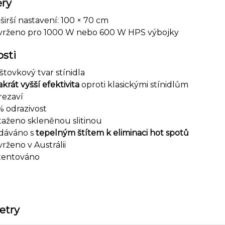
ry
širší nastavení: 100 × 70 cm
vrženo pro 1000 W nebo 600 W HPS výbojky
sti
štovkový tvar stínidla
krát vyšší efektivita
oproti klasickými stínidlům
rezaví
 odrazivost
aženo skleněnou slitinou
dáváno s
tepelným štítem k eliminaci hot spotů
rženo v Austrálii
tentováno
etry