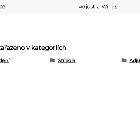
ce
Adjust-a-Wings
zařazeno v kategoriích
lení
Stínidla
Adju