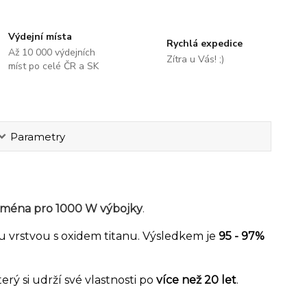
Výdejní místa
Rychlá expedice
Až 10 000 výdejních
Zítra u Vás! ;)
míst po celé ČR a SK
Parametry
jména pro 1000 W výbojky
.
u vrstvou s oxidem titanu. Výsledkem je
95 - 97%
který si udrží své vlastnosti po
více než 20 let
.