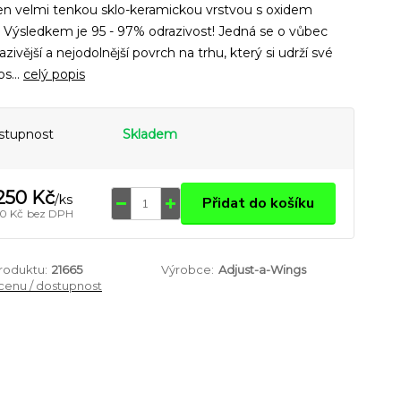
en velmi tenkou sklo-keramickou vrstvou s oxidem
. Výsledkem je 95 - 97% odrazivost! Jedná se o vůbec
azivější a nejodolnější povrch na trhu, který si udrží své
os...
celý popis
stupnost
Skladem
250 Kč
/
ks
Přidat do košíku
60 Kč
bez DPH
produktu:
21665
Výrobce:
Adjust-a-Wings
 cenu / dostupnost