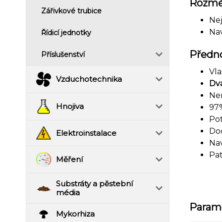
Rozmě
Zářivkové trubice
Nej
Na
Řídicí jednotky
Předno
Příslušenství
Vla
Vzduchotechnika
Dva
Ne
Hnojiva
97%
Pot
Do
Elektroinstalace
Nav
Pa
Měření
Substráty a pěstební
média
Param
Mykorhiza