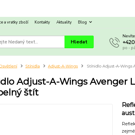
e a vratky zboží
Kontakty
Aktuality
Blog
Nevíte
Hledat
+420
po - p
Osvětlení
Stínidla
Adjust-A-Wings
Stínidlo Adjust-A-Wings A
idlo Adjust-A-Wings Avenger 
pelný štít
Refl
aust
Reflek
zejmé