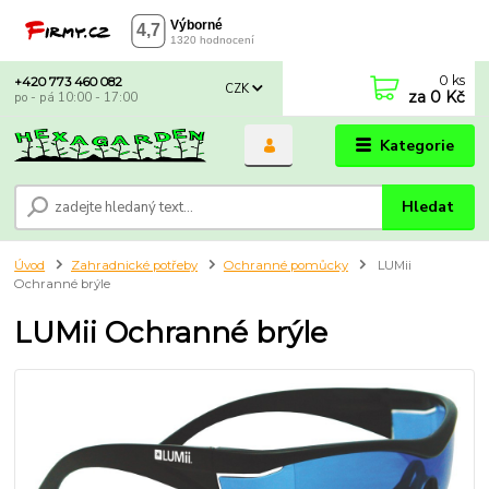
0
ks
+420 773 460 082
CZK
za
0 Kč
po - pá 10:00 - 17:00
Kategorie
Hledat
Úvod
Zahradnické potřeby
Ochranné pomůcky
LUMii
Ochranné brýle
LUMii Ochranné brýle