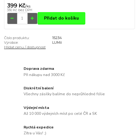
399 Kč
/
ks
330 Kč
bez DPH
Přidat do košíku
Číslo produktu:
15234
Výrobce:
LUMii
Hlídat cenu / dostupnost
Doprava zdarma
Při nákupu nad 3000 Kč
Diskrétní balení
Všechny zásilky balíme do neprůhledné fólie
Výdejní místa
Až 10 000 výdejních míst po celé ČR a SK
Rychlá expedice
Zítra u Vás! ;)