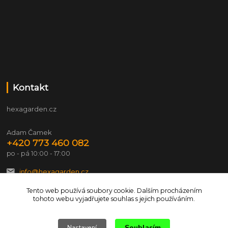
Kontakt
hexagarden.cz
Adam Čamek
+420 773 460 082
po - pá 10:00 - 17:00
info@hexagarden.cz
Tento web používá soubory cookie. Dalším procházením
tohoto webu vyjadřujete souhlas s jejich používáním.
Souhlasím
Nastavení