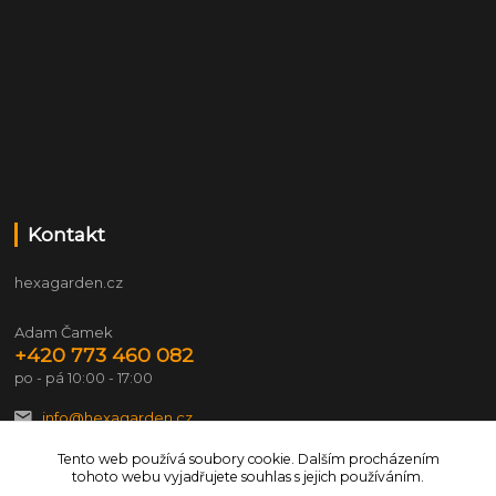
Kontakt
hexagarden.cz
Adam Čamek
+420 773 460 082
po - pá 10:00 - 17:00
info@hexagarden.cz
Tento web používá soubory cookie. Dalším procházením
tohoto webu vyjadřujete souhlas s jejich používáním.