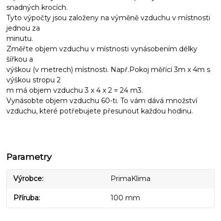
snadných krocích.
Tyto výpočty jsou založeny na výměně vzduchu v místnosti
jednou za
minutu.
Změřte objem vzduchu v místnosti vynásobením délky
šířkou a
výškou (v metrech) místnosti. Např.Pokoj měřící 3m x 4m s
výškou stropu 2
m má objem vzduchu 3 x 4 x 2 = 24 m3.
Vynásobte objem vzduchu 60-ti. To vám dává množství
vzduchu, které potřebujete přesunout každou hodinu.
Parametry
Výrobce
PrimaKlima
Příruba
100 mm