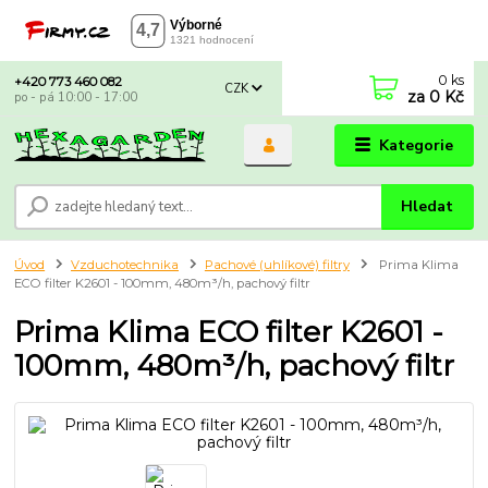
0
ks
+420 773 460 082
CZK
za
0 Kč
po - pá 10:00 - 17:00
Kategorie
Hledat
Úvod
Vzduchotechnika
Pachové (uhlíkové) filtry
Prima Klima
ECO filter K2601 - 100mm, 480m³/h, pachový filtr
Prima Klima ECO filter K2601 -
100mm, 480m³/h, pachový filtr