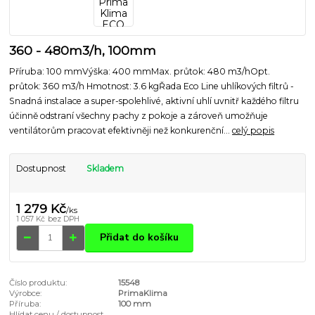
360 - 480m3/h, 100mm
Příruba: 100 mmVýška: 400 mmMax. průtok: 480 m3/hOpt.
průtok: 360 m3/h Hmotnost: 3.6 kgŘada Eco Line uhlíkových filtrů -
Snadná instalace a super-spolehlivé, aktivní uhlí uvnitř každého filtru
účinně odstraní všechny pachy z pokoje a zároveň umožňuje
ventilátorům pracovat efektivněji než konkurenční...
celý popis
Dostupnost
Skladem
1 279 Kč
/
ks
1 057 Kč
bez DPH
Přidat do košíku
Číslo produktu:
15548
Výrobce:
PrimaKlima
Příruba:
100 mm
Hlídat cenu / dostupnost