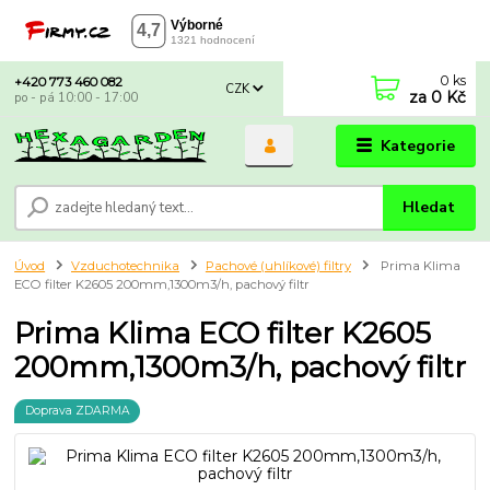
0
ks
+420 773 460 082
CZK
za
0 Kč
po - pá 10:00 - 17:00
Kategorie
Hledat
Úvod
Vzduchotechnika
Pachové (uhlíkové) filtry
Prima Klima
ECO filter K2605 200mm,1300m3/h, pachový filtr
Prima Klima ECO filter K2605
200mm,1300m3/h, pachový filtr
Doprava ZDARMA