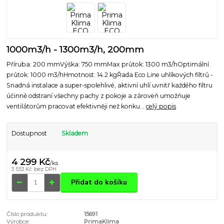
1000m3/h - 1300m3/h, 200mm
Příruba: 200 mmVýška: 750 mmMax průtok: 1300 m3/hOptimální
průtok: 1000 m3/hHmotnost: 14.2 kgŘada Eco Line uhlíkových filtrů -
Snadná instalace a super-spolehlivé, aktivní uhlí uvnitř každého filtru
účinně odstraní všechny pachy z pokoje a zároveň umožňuje
ventilátorům pracovat efektivněji než konku...
celý popis
Dostupnost
Skladem
4 299 Kč
/
ks
3 553 Kč
bez DPH
Přidat do košíku
Číslo produktu:
15691
Výrobce:
PrimaKlima