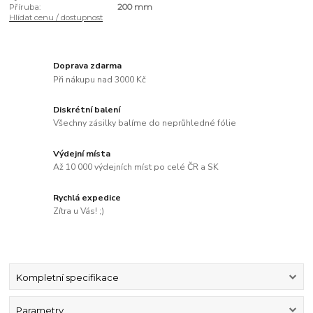
Příruba:
200 mm
Hlídat cenu / dostupnost
Doprava zdarma
Při nákupu nad 3000 Kč
Diskrétní balení
Všechny zásilky balíme do neprůhledné fólie
Výdejní místa
Až 10 000 výdejních míst po celé ČR a SK
Rychlá expedice
Zítra u Vás! ;)
Kompletní specifikace
Parametry