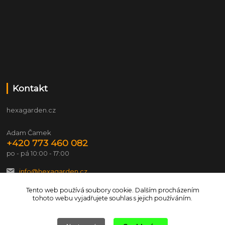
Kontakt
hexagarden.cz
Adam Čamek
+420 773 460 082
po - pá 10:00 - 17:00
info@hexagarden.cz
Tento web používá soubory cookie. Dalším procházením
tohoto webu vyjadřujete souhlas s jejich používáním.