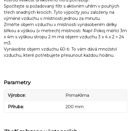
Kterou velikost uhlíkového filtru potřebuji?
Spočítejte si požadovaný filtr s aktivním uhlím v pouhých
třech snadných krocích. Tyto výpočty jsou založeny na
výměně vzduchu v místnosti jednou za minutu.
Změřte objem vzduchu v místnosti vynásobením délky
šířkou a výškou (v metrech) místnosti. Např.Pokoj měřící 3m
x 4m s výškou stropu 2 m má objem vzduchu 3 x 4 x 2 = 24
m3.
Vynásobte objem vzduchu 60-ti. To vám dává množství
vzduchu, které potřebujete přesunout každou hodinu.
Parametry
Výrobce
PrimaKlima
Příruba
200 mm