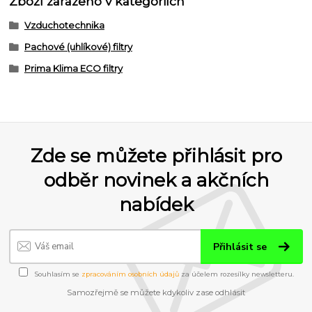
Zboží zařazeno v kategoriích
Vzduchotechnika
Pachové (uhlíkové) filtry
Prima Klima ECO filtry
Zde se můžete přihlásit pro
odběr novinek a akčních
nabídek
Přihlásit se
Souhlasím se
zpracováním osobních údajů
za účelem rozesílky newsletteru.
Samozřejmě se můžete kdykoliv zase odhlásit