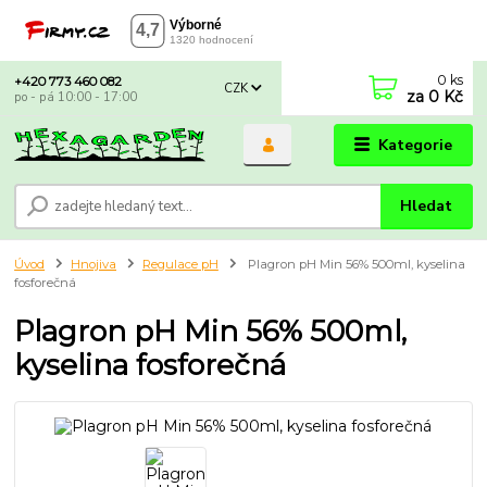
0
ks
+420 773 460 082
CZK
za
0 Kč
po - pá 10:00 - 17:00
Kategorie
Hledat
Úvod
Hnojiva
Regulace pH
Plagron pH Min 56% 500ml, kyselina
fosforečná
Plagron pH Min 56% 500ml,
kyselina fosforečná