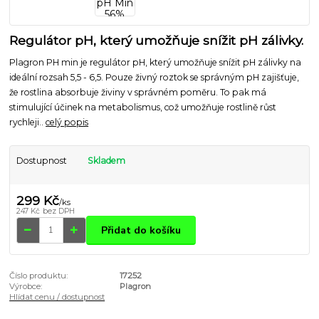
Regulátor pH, který umožňuje snížit pH zálivky.
Plagron PH min je regulátor pH, který umožňuje snížit pH zálivky na
ideální rozsah 5,5 - 6,5. Pouze živný roztok se správným pH zajišťuje,
že rostlina absorbuje živiny v správném poměru. To pak má
stimulující účinek na metabolismus, což umožňuje rostlině růst
rychleji..
celý popis
Dostupnost
Skladem
299 Kč
/
ks
247 Kč
bez DPH
Přidat do košíku
Číslo produktu:
17252
Výrobce:
Plagron
Hlídat cenu / dostupnost