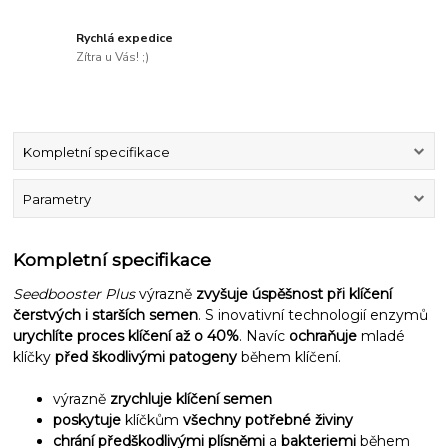
Rychlá expedice
Zítra u Vás! ;)
Kompletní specifikace
Parametry
Kompletní specifikace
Seedbooster Plus
výrazně
zvyšuje úspěšnost při klíčení
čerstvých i starších semen
. S inovativní technologií enzymů
urychlíte proces klíčení až o 40%
. Navíc
ochraňuje
mladé
klíčky
před škodlivými patogeny
během klíčení.
výrazně
zrychluje klíčení semen
poskytuje
klíčkům
všechny potřebné živiny
chrání před
škodlivými plísněmi
a
bakteriemi
během