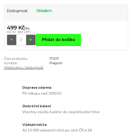
Dostupnost
Skladem
499 Kč
/
ks
412 Kč
bez DPH
Přidat do košíku
Číslo produktu:
17207
Výrobce:
Plagron
Hlídat cenu / dostupnost
Doprava zdarma
Při nákupu nad 3000 Kč
Diskrétní balení
Všechny zásilky balíme do neprůhledné fólie
Výdejní místa
Až 10 000 výdejních míst po celé ČR a SK