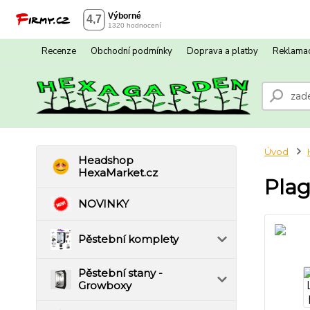
Recenze
Obchodní podmínky
Doprava a platby
Reklamac
Úvod
Headshop
HexaMarket.cz
Plag
NOVINKY
Pěstební komplety
Pěstební stany -
Growboxy