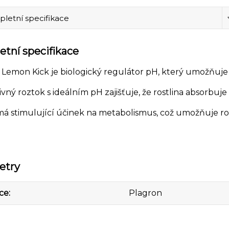
letní specifikace
tní specifikace
Lemon Kick je biologický regulátor pH, který umožňuje sní
vný roztok s ideálním pH zajišťuje, že rostlina absorbuj
á stimulující účinek na metabolismus, což umožňuje rostl
etry
ce
Plagron