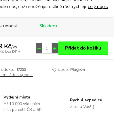
lismus, což umožňuje rostlině růst rychleji.
celý popis
stupnost
Skladem
9 Kč
/
ks
Přidat do košíku
 Kč
bez DPH
produktu:
17255
Výrobce:
Plagron
 cenu / dostupnost
Výdejní místa
Rychlá expedice
Až 10 000 výdejních
Zítra u Vás! ;)
míst po celé ČR a SK