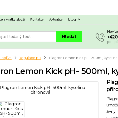
e a vratky zboží
Kontakty
Aktuality
Blog
Nevíte
Hledat
+420
po - p
Hnojiva
Regulace pH
Plagron Lemon Kick pH- 500ml, kyselina
ron Lemon Kick pH- 500ml, ky
Plag
přír
Plagro
umožňu
živný 
v sprá