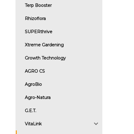
Terp Booster
Rhizoflora
SUPERthrive
Xtreme Gardening
Growth Technology
AGRO CS
AgroBio
Agro-Natura
G.E.T.
VitaLink