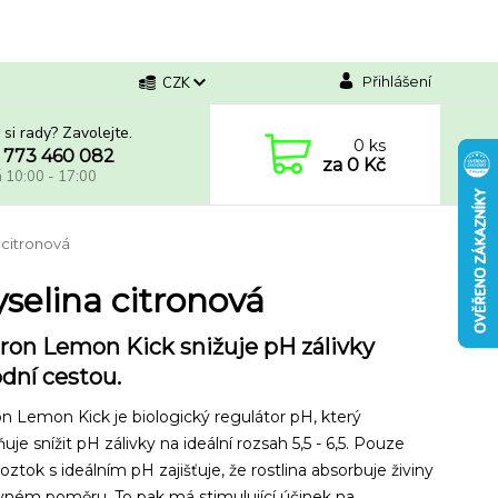
Přihlášení
CZK
 si rady? Zavolejte.
0
ks
 773 460 082
za
0 Kč
á 10:00 - 17:00
 citronová
selina citronová
ron Lemon Kick snižuje pH zálivky
odní cestou.
n Lemon Kick je biologický regulátor pH, který
je snížit pH zálivky na ideální rozsah 5,5 - 6,5. Pouze
roztok s ideálním pH zajišťuje, že rostlina absorbuje živiny
vném poměru. To pak má stimulující účinek na