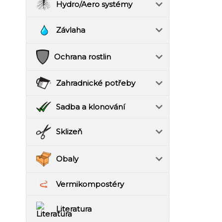
Hydro/Aero systémy
Závlaha
Ochrana rostlin
Zahradnické potřeby
Sadba a klonování
Sklizeň
Obaly
Vermikompostéry
Literatura