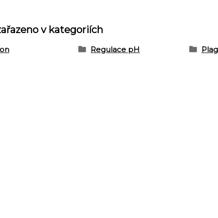
zařazeno v kategoriích
ron
Regulace pH
Plag