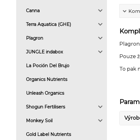
Canna
Komp
Terra Aquatica (GHE)
Komple
Plagron
Plagron 
JUNGLE indabox
Pouze ži
La Poción Del Brujo
To pak m
Organics Nutrients
Unleash Organics
Param
Shogun Fertilisers
Výrob
Monkey Soil
Gold Label Nutrients