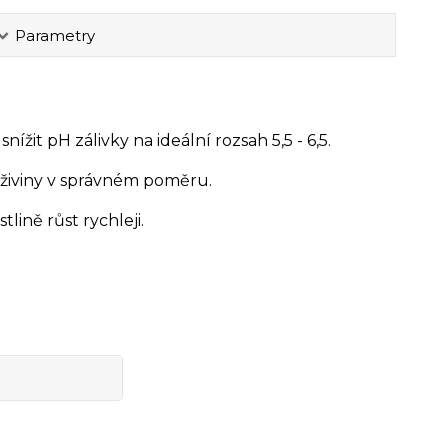
Parametry
žit pH zálivky na ideální rozsah 5,5 - 6,5.
e živiny v správném poměru.
ině růst rychleji.