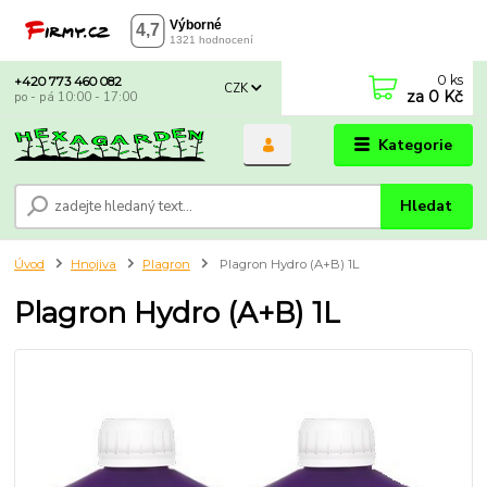
0
ks
+420 773 460 082
CZK
za
0 Kč
po - pá 10:00 - 17:00
Kategorie
Hledat
Úvod
Hnojiva
Plagron
Plagron Hydro (A+B) 1L
Plagron Hydro (A+B) 1L