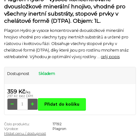
dvousložkové minerální hnojivo, vhodné pro
všechny inertní substráty, stopové prvky v
chelátové formě (DTPA). Objem: 1L.
Plagron Hydro je vysoce koncentrované dvousložkové minerální
hnojivo vhodné pro všechny typy inertních substrátů a určené pro
růstovou i květovou fázi. Obsahuje všechny stopové prvky v
chelátové formě (DTPA), díky které jsou pro rostlinu mnohem snáz
vstřebatelné. Výhodou je optimální vývoj rostliny ...
celý popis
Dostupnost
Skladem
359 Kč
/
ks
297 Kč
bez DPH
Přidat do košíku
Číslo produktu:
17192
Výrobce:
Plagron
Hlídat cenu / dostupnost