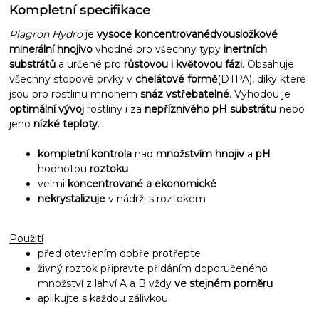
Kompletní specifikace
Plagron Hydro
je
vysoce koncentrované
dvousložkové
minerální hnojivo
vhodné pro všechny typy
inertních
substrátů
a určené pro
růstovou i květovou fázi
. Obsahuje
všechny stopové prvky v
chelátové formě
(DTPA
)
, díky které
jsou pro rostlinu mnohem
snáz vstřebatelné
. Výhodou je
optimální vývoj
rostliny i za
nepříznivého pH substrátu
nebo
jeho
nízké teploty
.
kompletní kontrola
nad
množstvím hnojiv
a
pH
hodnotou
roztoku
velmi
koncentrované a ekonomické
nekrystalizuje
v nádrži s roztokem
Použití
před otevřením dobře protřepte
živný roztok připravte přidáním doporučeného
množství z lahví A a B vždy
ve stejném poměru
aplikujte s každou zálivkou