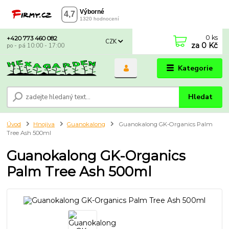
0
ks
+420 773 460 082
CZK
za
0 Kč
po - pá 10:00 - 17:00
Kategorie
Hledat
Úvod
Hnojiva
Guanokalong
Guanokalong GK-Organics Palm
Tree Ash 500ml
Guanokalong GK-Organics
Palm Tree Ash 500ml