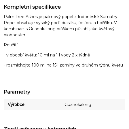
Kompletní specifikace
Palm Tree Ashes je palmový popel z Indonéské Sumatry.
Popel obsahuje vysoký podíl draslíku, fosforu a hořčíku. V
kombinaci s Guanokalong práškem působí jako květový
biobooster.
Použití:
- v období květu: 10 ml na 1 l vody 2 x týdně
- rozmíchejte 100 ml na 15 l zeminy ve druhém týdnu květu
Parametry
Výrobce
Guanokalong
Zboží zařazeno v kategoriích