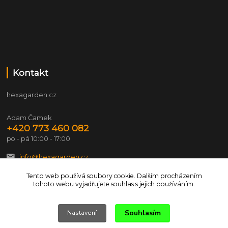
Kontakt
hexagarden.cz
Adam Čamek
+420 773 460 082
po - pá 10:00 - 17:00
info@hexagarden.cz
Tento web používá soubory cookie. Dalším procházením
tohoto webu vyjadřujete souhlas s jejich používáním.
Souhlasím
Nastavení