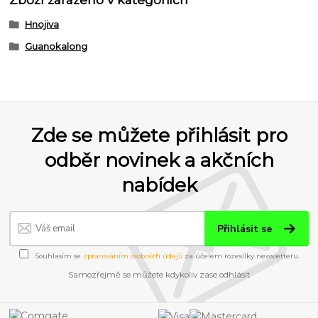
Hnojiva
Guanokalong
Zde se můžete přihlásit pro
odběr novinek a akčních
nabídek
Přihlásit se
Souhlasím se
zpracováním osobních údajů
za účelem rozesílky newsletteru.
Samozřejmě se můžete kdykoliv zase odhlásit