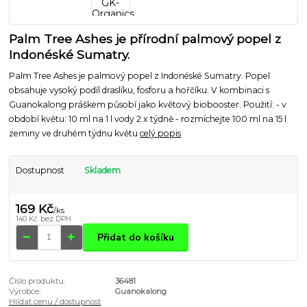
Palm Tree Ashes je přírodní palmový popel z
Indonéské Sumatry.
Palm Tree Ashes je palmový popel z Indonéské Sumatry. Popel
obsahuje vysoký podíl draslíku, fosforu a hořčíku. V kombinaci s
Guanokalong práškem působí jako květový biobooster. Použití: - v
období květu: 10 ml na 1 l vody 2 x týdně - rozmíchejte 100 ml na 15 l
zeminy ve druhém týdnu květu
celý popis
Dostupnost
Skladem
169 Kč
/
ks
140 Kč
bez DPH
Přidat do košíku
Číslo produktu:
36481
Výrobce:
Guanokalong
Hlídat cenu / dostupnost