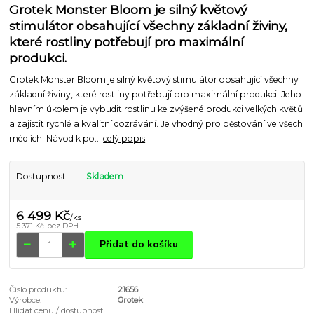
Grotek Monster Bloom je silný květový
stimulátor obsahující všechny základní živiny,
které rostliny potřebují pro maximální
produkci.
Grotek Monster Bloom je silný květový stimulátor obsahující všechny
základní živiny, které rostliny potřebují pro maximální produkci. Jeho
hlavním úkolem je vybudit rostlinu ke zvýšené produkci velkých květů
a zajistit rychlé a kvalitní dozrávání. Je vhodný pro pěstování ve všech
médiích. Návod k po...
celý popis
Dostupnost
Skladem
6 499 Kč
/
ks
5 371 Kč
bez DPH
Přidat do košíku
Číslo produktu:
21656
Výrobce:
Grotek
Hlídat cenu / dostupnost