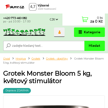
0
ks
+420 773 460 082
CZK
za
0 Kč
po - pá 10:00 - 17:00
Kategorie
Hledat
Úvod
Hnojiva
Grotek
Grotek - doplňky
Grotek Monster Bloom
5 kg, květový stimulátor
Grotek Monster Bloom 5 kg,
květový stimulátor
Doprava ZDARMA