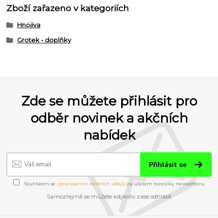
Zboží zařazeno v kategoriích
Hnojiva
Grotek - doplňky
Zde se můžete přihlásit pro
odběr novinek a akčních
nabídek
Přihlásit se
Souhlasím se
zpracováním osobních údajů
za účelem rozesílky newsletteru.
Samozřejmě se můžete kdykoliv zase odhlásit