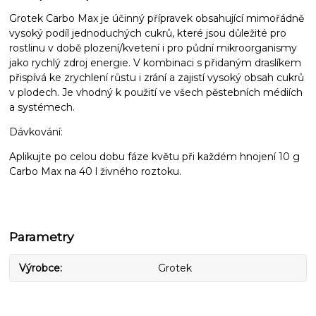
Grotek Carbo Max je účinný přípravek obsahující mimořádně
vysoký podíl jednoduchých cukrů, které jsou důležité pro
rostlinu v době plození/kvetení i pro půdní mikroorganismy
jako rychlý zdroj energie. V kombinaci s přidaným draslíkem
přispívá ke zrychlení růstu i zrání a zajistí vysoký obsah cukrů
v plodech. Je vhodný k použití ve všech pěstebních médiích
a systémech.
Dávkování:
Aplikujte po celou dobu fáze květu při každém hnojení 10 g
Carbo Max na 40 l živného roztoku.
Parametry
Výrobce
Grotek