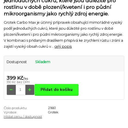
jednoduchých cukrů, které jsou důležité pro
rostlinu v době plození/kvetení i pro půdní
mikroorganismy jako rychlý zdroj energie.
Grotek Carbo Max je účinný přípravek obsahující mimořádně vysoký
podíl jednoduchých cukrů, které jsou důležité pro rostlinu v době
plození/kvetení i pro půdní mikroorganismy jako rychlý zdroj energie.
V kombinaci s přidaným draslíkem přispívá ke zrychlení růstu i zrání a
zajistí vysoký obsah cukrů v...
celý popis
Dostupnost
Skladem
399 Kč
/
ks
330 Kč
bez DPH
Přidat do košíku
Číslo produktu:
21661
Výrobce:
Grotek
Hlídat cenu / dostupnost