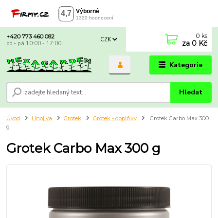
0
ks
+420 773 460 082
CZK
za
0 Kč
po - pá 10:00 - 17:00
Kategorie
Hledat
Úvod
Hnojiva
Grotek
Grotek - doplňky
Grotek Carbo Max 300
g
Grotek Carbo Max 300 g