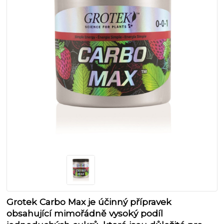
Grotek Carbo Max je účinný přípravek
obsahující mimořádně vysoký podíl