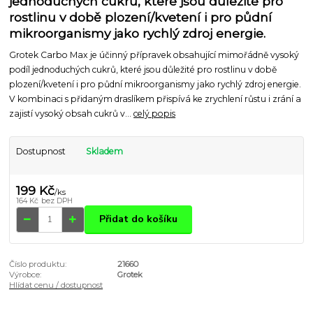
jednoduchých cukrů, které jsou důležité pro
rostlinu v době plození/kvetení i pro půdní
mikroorganismy jako rychlý zdroj energie.
Grotek Carbo Max je účinný přípravek obsahující mimořádně vysoký
podíl jednoduchých cukrů, které jsou důležité pro rostlinu v době
plození/kvetení i pro půdní mikroorganismy jako rychlý zdroj energie.
V kombinaci s přidaným draslíkem přispívá ke zrychlení růstu i zrání a
zajistí vysoký obsah cukrů v...
celý popis
Dostupnost
Skladem
199 Kč
/
ks
164 Kč
bez DPH
Přidat do košíku
Číslo produktu:
21660
Výrobce:
Grotek
Hlídat cenu / dostupnost