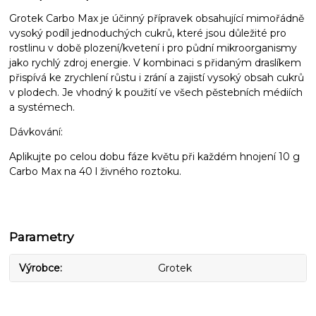
Grotek Carbo Max je účinný přípravek obsahující mimořádně
vysoký podíl jednoduchých cukrů, které jsou důležité pro
rostlinu v době plození/kvetení i pro půdní mikroorganismy
jako rychlý zdroj energie. V kombinaci s přidaným draslíkem
přispívá ke zrychlení růstu i zrání a zajistí vysoký obsah cukrů
v plodech. Je vhodný k použití ve všech pěstebních médiích
a systémech.
Dávkování:
Aplikujte po celou dobu fáze květu při každém hnojení 10 g
Carbo Max na 40 l živného roztoku.
Parametry
Výrobce
Grotek