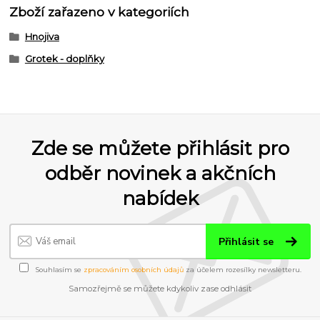
Zboží zařazeno v kategoriích
Hnojiva
Grotek - doplňky
Zde se můžete přihlásit pro
odběr novinek a akčních
nabídek
Přihlásit se
Souhlasím se
zpracováním osobních údajů
za účelem rozesílky newsletteru.
Samozřejmě se můžete kdykoliv zase odhlásit