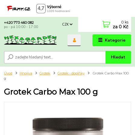
0
ks
+420 773 460 082
CZK
za
0 Kč
po - pá 10:00 - 17:00
Kategorie
Hledat
Úvod
Hnojiva
Grotek
Grotek - doplňky
Grotek Carbo Max 100
g
Grotek Carbo Max 100 g