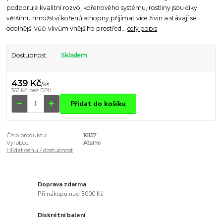
podporuje kvalitní rozvoj kořenového systému, rostliny jsou díky
většímu množství kořenů schopny přijímat více živin a stávají se
odolnější vůči vlivům vnějšího prostřed...
celý popis
Dostupnost
Skladem
439 Kč
/
ks
363 Kč
bez DPH
Přidat do košíku
Číslo produktu:
16157
Výrobce:
Atami
Hlídat cenu / dostupnost
Doprava zdarma
Při nákupu nad 3000 Kč
Diskrétní balení