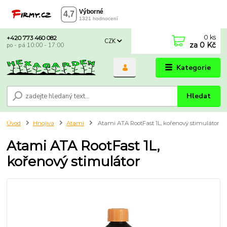
0
ks
+420 773 460 082
CZK
za
0 Kč
po - pá 10:00 - 17:00
Kategorie
Hledat
Úvod
Hnojiva
Atami
Atami ATA RootFast 1L, kořenový stimulátor
Atami ATA RootFast 1L,
kořenový stimulátor