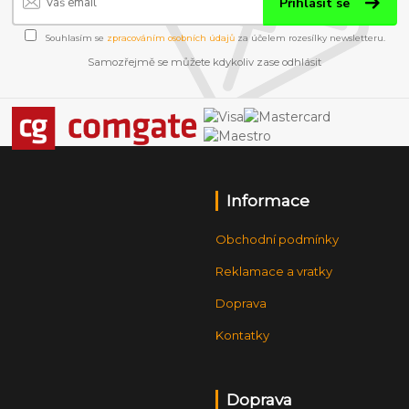
Přihlásit se
Souhlasím se
zpracováním osobních údajů
za účelem rozesílky newsletteru.
Samozřejmě se můžete kdykoliv zase odhlásit
Informace
Obchodní podmínky
Reklamace a vratky
Doprava
Kontatky
Doprava