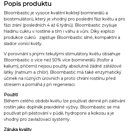
Popis produktu
Bloombastic je vysoce kvalitní koktejl biominerálů a
biostimulátorů, který je vhodný pro poslední fázi květu a pro
fázi zrání (posledních 4 až 6 týdnů). Bloombastic zvyšuje
hladinu cukru v rostlině a tím i váhu a vůni. Díky explozi
produkce cukrů zajišťuje Bloombastic silné, kompaktní a
sladce vonící květy.
V porovnání s jinými tekutými stimulátory květu obsahuje
Bloombastic o více než 50% více biominerálů (fosfor a
kalium), přičemž nejsou použity absolutně žádné zátěžové
látky (natrium a chlór). Bloombastic má také enzymatický
účinek na různých úrovních a proto chrání rostlinu před
stresem a pomáhá jí při regeneraci.
Použití
Během celého období květu lze používat denně při zalévání
rostlin jako doplněk pravidelné výživy. Bloombastic se má
používat při pěstování v půdě, hydroponii a kokosu a je
vhodný pro zavlažovací systémy.
Záruka kvality