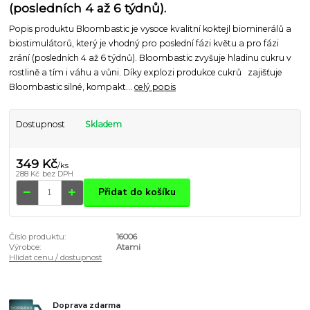
(posledních 4 až 6 týdnů).
Popis produktu Bloombastic je vysoce kvalitní koktejl biominerálů a
biostimulátorů, který je vhodný pro poslední fázi květu a pro fázi
zrání (posledních 4 až 6 týdnů). Bloombastic zvyšuje hladinu cukru v
rostlině a tím i váhu a vůni. Díky explozi produkce cukrů zajišťuje
Bloombastic silné, kompakt...
celý popis
Dostupnost
Skladem
349 Kč
/
ks
288 Kč
bez DPH
Přidat do košíku
Číslo produktu:
16006
Výrobce:
Atami
Hlídat cenu / dostupnost
Doprava zdarma