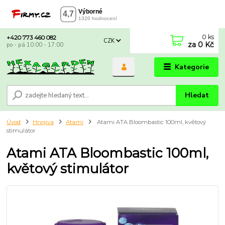
0
ks
+420 773 460 082
CZK
za
0 Kč
po - pá 10:00 - 17:00
Kategorie
Hledat
Úvod
Hnojiva
Atami
Atami ATA Bloombastic 100ml, květový
stimulátor
Atami ATA Bloombastic 100ml,
květový stimulátor