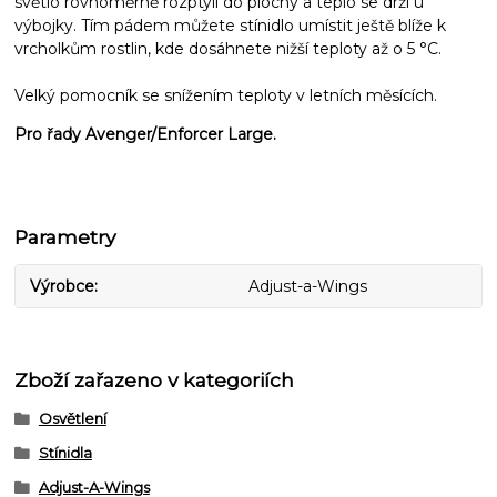
světlo rovnoměrně rozptýlí do plochy a teplo se drží u
výbojky. Tím pádem můžete stínidlo umístit ještě blíže k
vrcholkům rostlin, kde dosáhnete nižší teploty až o 5 °C.
Velký pomocník se snížením teploty v letních měsících.
Pro řady Avenger/Enforcer Large.
Parametry
Výrobce
Adjust-a-Wings
Zboží zařazeno v kategoriích
Osvětlení
Stínidla
Adjust-A-Wings