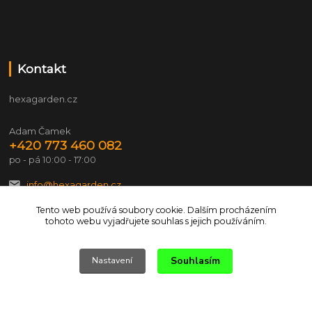
Kontakt
hexagarden.cz
Adam Čamek
+420 773 460 082
po - pá 10:00 - 17:00
info@hexagarden.cz
Tento web používá soubory cookie. Dalším procházením
tohoto webu vyjadřujete souhlas s jejich používáním.
Souhlasím
Nastavení
© 2026 hexagarden.cz Všechna práva vyhrazena