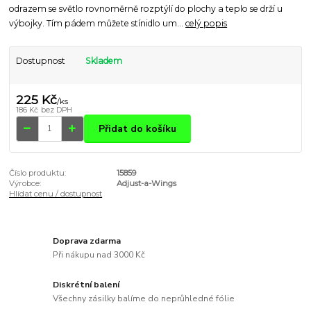
odrazem se světlo rovnoměrně rozptýlí do plochy a teplo se drží u
výbojky. Tím pádem můžete stínidlo um...
celý popis
Dostupnost
Skladem
225 Kč
/
ks
186 Kč
bez DPH
Přidat do košíku
Číslo produktu:
15859
Výrobce:
Adjust-a-Wings
Hlídat cenu / dostupnost
Doprava zdarma
Při nákupu nad 3000 Kč
Diskrétní balení
Všechny zásilky balíme do neprůhledné fólie