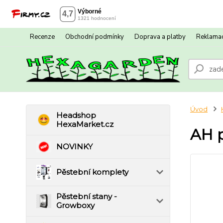
Recenze
Obchodní podmínky
Doprava a platby
Reklamac
Úvod
Headshop
HexaMarket.cz
AH p
NOVINKY
Pěstební komplety
Pěstební stany -
Growboxy