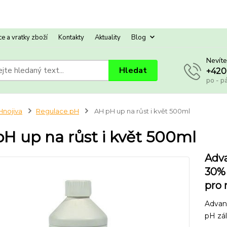
e a vratky zboží
Kontakty
Aktuality
Blog
Nevíte
Hledat
+420
po - p
Hnojiva
Regulace pH
AH pH up na růst i květ 500ml
H up na růst i květ 500ml
Adva
30% 
pro 
Advan
pH zál