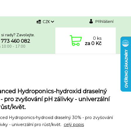
Přihlášení
CZK
 si rady? Zavolejte.
0
ks
 773 460 082
za
0 Kč
á 10:00 - 17:00
nced Hydroponics-hydroxid draselný
- pro zvyšování pH zálivky - univerzální
růst/květ.
ced Hydroponics-hydroxid draselný 30% - pro zvyšování
ivky - univerzální pro růst/květ.
celý popis