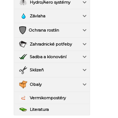
Hydro/Aero systémy
Závlaha
Ochrana rostlin
Zahradnické potřeby
Sadba a klonování
Sklizeň
Obaly
Vermikompostéry
Literatura