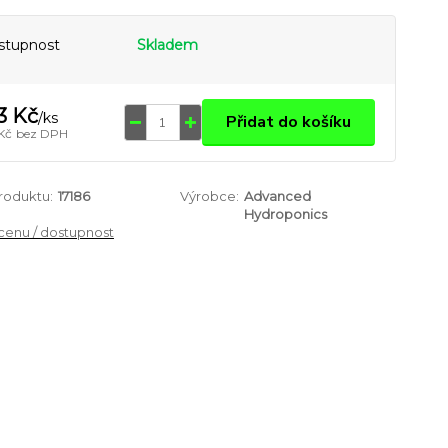
stupnost
Skladem
3 Kč
/
ks
Přidat do košíku
 Kč
bez DPH
produktu:
17186
Výrobce:
Advanced
Hydroponics
 cenu / dostupnost