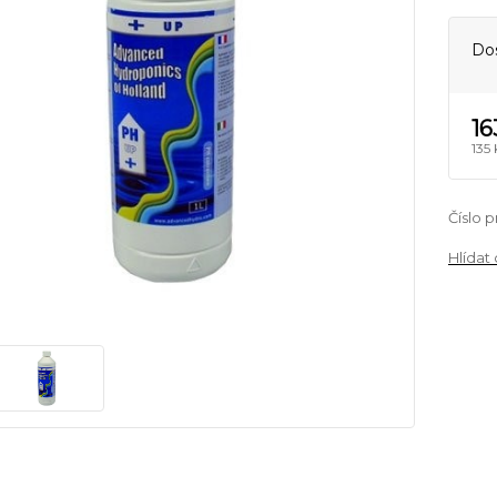
Do
16
135
Číslo 
Hlídat