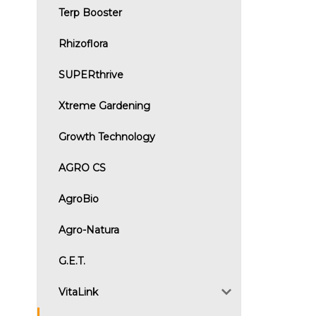
Terp Booster
Rhizoflora
SUPERthrive
Xtreme Gardening
Growth Technology
AGRO CS
AgroBio
Agro-Natura
G.E.T.
VitaLink