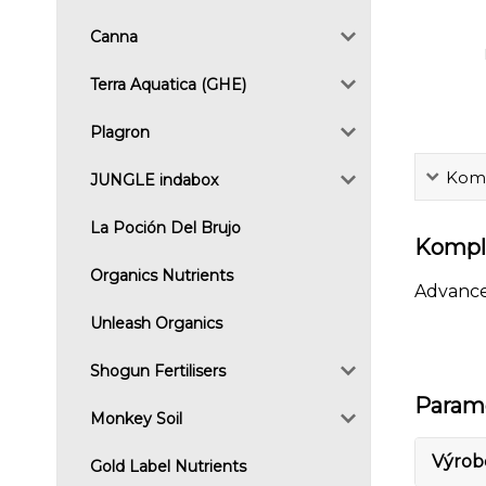
Canna
Terra Aquatica (GHE)
Plagron
Komp
JUNGLE indabox
La Poción Del Brujo
Komple
Organics Nutrients
Advanced
Unleash Organics
Shogun Fertilisers
Param
Monkey Soil
Výrob
Gold Label Nutrients