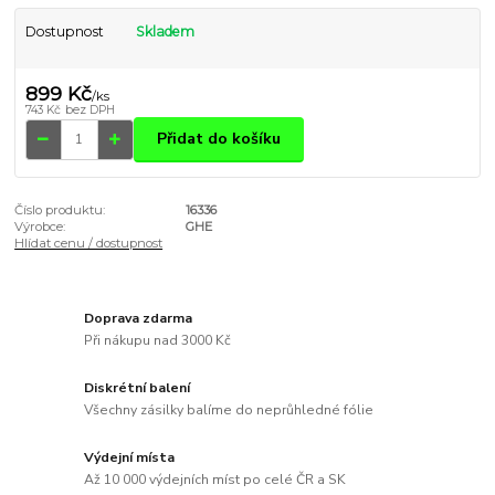
Dostupnost
Skladem
899 Kč
/
ks
743 Kč
bez DPH
Přidat do košíku
Číslo produktu:
16336
Výrobce:
GHE
Hlídat cenu / dostupnost
Doprava zdarma
Při nákupu nad 3000 Kč
Diskrétní balení
Všechny zásilky balíme do neprůhledné fólie
Výdejní místa
Až 10 000 výdejních míst po celé ČR a SK