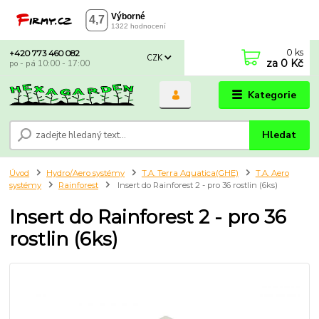
0
ks
+420 773 460 082
CZK
za
0 Kč
po - pá 10:00 - 17:00
Kategorie
Hledat
Úvod
Hydro/Aero systémy
T.A. Terra Aquatica(GHE)
T.A. Aero
systémy
Rainforest
Insert do Rainforest 2 - pro 36 rostlin (6ks)
Insert do Rainforest 2 - pro 36
rostlin (6ks)