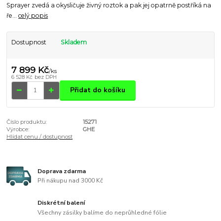
Sprayer zvedá a okysličuje živný roztok a pak jej opatrně postříká na
ře...
celý popis
Dostupnost
Skladem
7 899 Kč
/
ks
6 528 Kč
bez DPH
Přidat do košíku
Číslo produktu:
15271
Výrobce:
GHE
Hlídat cenu / dostupnost
Doprava zdarma
Při nákupu nad 3000 Kč
Diskrétní balení
Všechny zásilky balíme do neprůhledné fólie