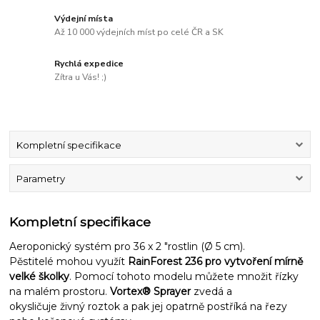
Výdejní místa
Až 10 000 výdejních míst po celé ČR a SK
Rychlá expedice
Zítra u Vás! ;)
Kompletní specifikace
Parametry
Kompletní specifikace
Aeroponický systém pro 36 x 2 "rostlin (Ø 5 cm).
Pěstitelé mohou využít
RainForest 236 pro vytvoření mírně
velké školky
. Pomocí tohoto modelu můžete množit řízky
na malém prostoru.
V
ortex® Sprayer
zvedá a
okysličuje živný roztok a pak jej opatrně postříká na řezy