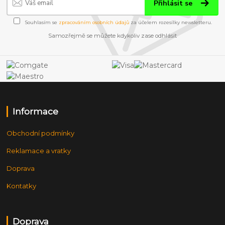
Přihlásit se
Souhlasím se
zpracováním osobních údajů
za účelem rozesílky newsletteru.
Samozřejmě se můžete kdykoliv zase odhlásit
Informace
Obchodní podmínky
Reklamace a vratky
Doprava
Kontatky
Doprava