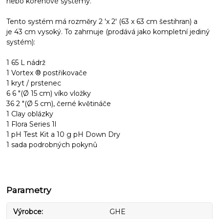
nebo kořenové systémy.
Tento systém má rozměry 2 'x 2' (63 x 63 cm šestihran) a
je 43 cm vysoký. To zahrnuje (prodává jako kompletní jediný
systém):
1 65 L nádrž
1 Vortex ® postřikovače
1 kryt / prstenec
6 6 "(Ø 15 cm) víko vložky
36 2 "(Ø 5 cm), černé květináče
1 Clay oblázky
1 Flora Series 1l
1 pH Test Kit a 10 g pH Down Dry
1 sada podrobných pokynů
Parametry
Výrobce
GHE