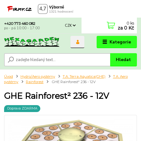
0
ks
+420 773 460 082
CZK
za
0 Kč
po - pá 10:00 - 17:00
Kategorie
Hledat
Úvod
Hydro/Aero systémy
T.A. Terra Aquatica(GHE)
T.A. Aero
systémy
Rainforest
GHE Rainforest² 236 - 12V
GHE Rainforest² 236 - 12V
Doprava ZDARMA