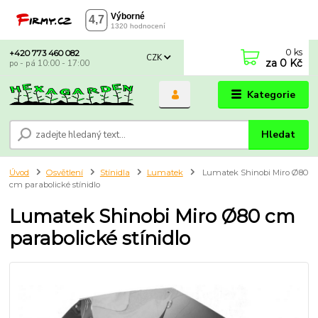
0
ks
+420 773 460 082
CZK
za
0 Kč
po - pá 10:00 - 17:00
Kategorie
Hledat
Úvod
Osvětlení
Stínidla
Lumatek
Lumatek Shinobi Miro Ø80
cm parabolické stínidlo
Lumatek Shinobi Miro Ø80 cm
parabolické stínidlo