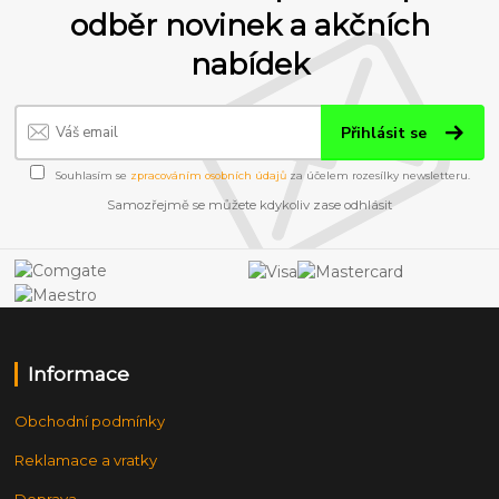
odběr novinek a akčních
nabídek
Přihlásit se
Souhlasím se
zpracováním osobních údajů
za účelem rozesílky newsletteru.
Samozřejmě se můžete kdykoliv zase odhlásit
Informace
Obchodní podmínky
Reklamace a vratky