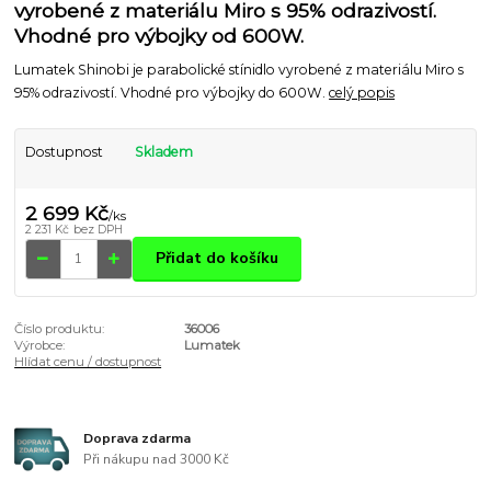
vyrobené z materiálu Miro s 95% odrazivostí.
Vhodné pro výbojky od 600W.
Lumatek Shinobi je parabolické stínidlo vyrobené z materiálu Miro s
95% odrazivostí. Vhodné pro výbojky do 600W.
celý popis
Dostupnost
Skladem
2 699 Kč
/
ks
2 231 Kč
bez DPH
Přidat do košíku
Číslo produktu:
36006
Výrobce:
Lumatek
Hlídat cenu / dostupnost
Doprava zdarma
Při nákupu nad 3000 Kč