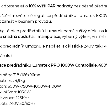
ek dostane
až o 10% vyšší PAR hodnoty
než běžné předřa
uštěním světelné regulace předřadníku Lumatek 1000
t zahřát v běžném provozu.
igitálních předřadníků Lumatek nemá rušivý efekt na krá
ho
snadná obsluha
a
manipulace
, výborný výkon, vnitřn
 předřadník umožňuje napájet jak klasické 240V, tak i 4
záruka!
kace předřadníku Lumatek PRO 1000W Controllale, 400
změry: 318x166x96mm
otnost: 4,9kg
kon: 600W-750W-1000W-1100W
. příkon: 1050W
ekvence: 125Khz
pětí: 240V 50/60Hz