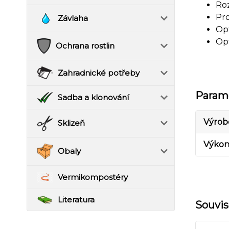
Roz
Pro
Závlaha
Opt
Opt
Ochrana rostlin
Zahradnické potřeby
Param
Sadba a klonování
Výrob
Sklizeň
Výko
Obaly
Vermikompostéry
Literatura
Souvis