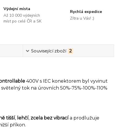
Výdejní místa
Rychlá expedice
Až 10 000 výdejních
Zítra u Vás! ;)
míst po celé ČR a SK
Související zboží
2
ntrollable
400V s IEC konektorem byl vyvinut
at světelný tok na úrovních 50%-75%-100%-110%
ě tišší
,
lehčí
,
zcela bez vibrací
a prodlužuje
ižší příkon.