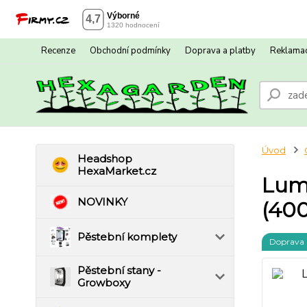
Recenze
Obchodní podmínky
Doprava a platby
Reklamac
Úvod
Headshop
HexaMarket.cz
Luma
NOVINKY
(40
Pěstební komplety
Doprava
Pěstební stany -
Growboxy