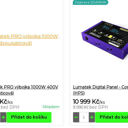
Doprava ZDARMA
k PRO výbojka 1000W 400V
Lumatek Digital Panel - Con
ticová)
(HPS)
 Kč
10 999 Kč
/
ks
/
ks
Skladem
č
bez DPH
9 090 Kč
bez DPH
Přidat do košíku
Přidat do ko