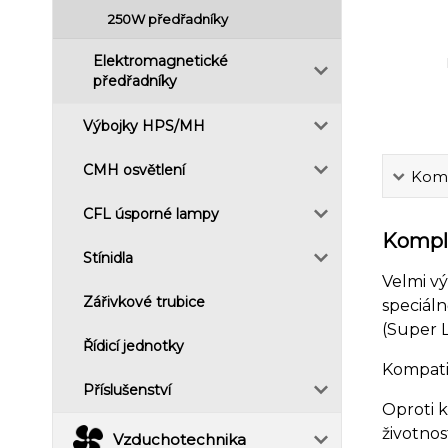
250W předřadníky
Elektromagnetické
předřadníky
Výbojky HPS/MH
CMH osvětlení
Komp
CFL úsporné lampy
Komple
Stínidla
Velmi v
Zářivkové trubice
speciál
(Super 
Řídicí jednotky
Kompati
Příslušenství
Oproti 
životnos
Vzduchotechnika