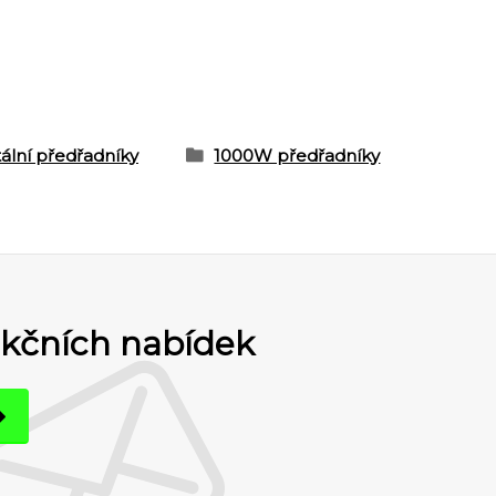
tální předřadníky
1000W předřadníky
akčních nabídek