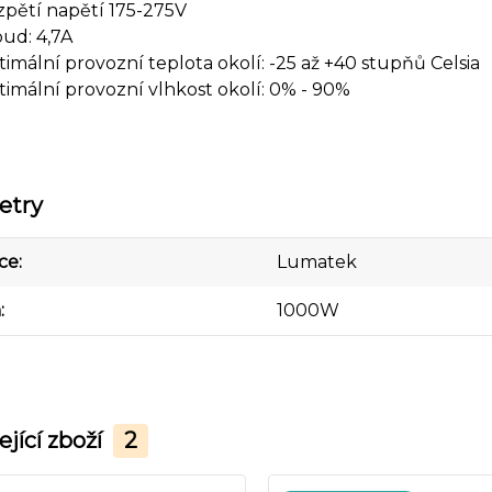
pětí napětí 175-275V
ud: 4,7A
imální provozní teplota okolí: -25 až +40 stupňů Celsia
imální provozní vlhkost okolí: 0% - 90%
etry
ce
Lumatek
n
1000W
ející zboží
2