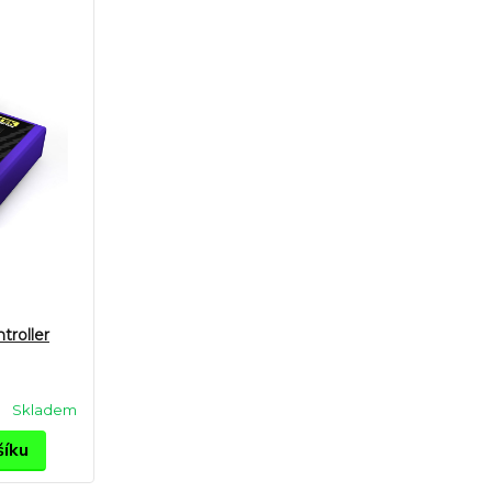
troller
Skladem
šíku