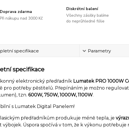
Diskrétní balení
Doprava zdarma
Všechny zásilky balíme
Při nákupu nad 3000 Kč
do neprůhledné fólie
letní specifikace
Parametry
tní specifikace
ýkonný elektronický předřadník
Lumatek PRO 1000W Co
ně pro potřeby pěstitelů. Přepínáním je možno regulov
Lumen), tzn.
600W, 750W, 1000W, 1100W
.
bilní s Lumatek Digital Panelem!
klasickým předřadníkům produkuje méně tepla, je
výrazn
t výbojek. Úspora spočívá v tom, že k výkonu potřebuje n