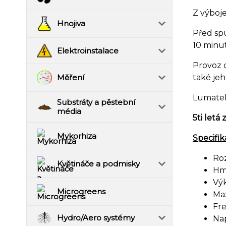
Z výboj
Hnojiva
Před sp
10 minu
Elektroinstalace
Provoz d
také je
Měření
Lumatek
Substráty a pěstební
média
5ti letá 
Mykorhiza
Specifi
Ro
Květináče a podmisky
Hm
Vý
Microgreens
Max
Fr
Hydro/Aero systémy
Na