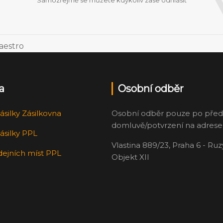
Samozřejmě se můžete kdykoliv zase odhlásit
a
Osobní odběr
ásilky Zásilkovna
Osobní odběr pouze po před
domluvě/potvrzení na adrese
ásilky PPL
Vlastina 889/23, Praha 6 - Ru
dejních míst PPL
Objekt XII