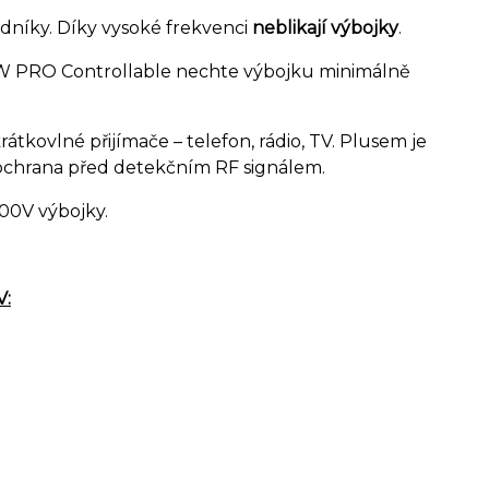
dníky. Díky vysoké frekvenci
neblikají výbojky
.
W PRO Controllable nechte výbojku minimálně
tkovlné přijímače – telefon, rádio, TV. Plusem je
í ochrana před detekčním RF signálem.
00V výbojky.
V: