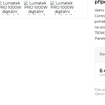
přip
Velmi
Contro
potřeb
na úr
750W,
Panel
Do
6 
5 37
Číslo 
Výkon: