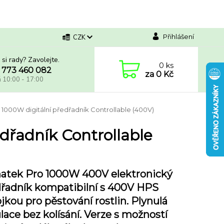
Přihlášení
CZK
 si rady? Zavolejte.
0
ks
 773 460 082
za
0 Kč
á 10:00 - 17:00
000W digitální předřadník Controllable (400V)
řadník Controllable
atek Pro 1000W 400V elektronický
řadník kompatibilní s 400V HPS
jkou pro pěstování rostlin. Plynulá
lace bez kolísání. Verze s možností