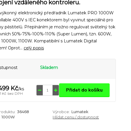
ojení vzdáleného kontroleru.
 výkonný elektronický předřadník Lumatek PRO 1000W
llable 400V s IEC konektorem byl vyvinut speciálně pro
y pěstitelů. Přepínáním je možno regulovat světelný tok
ovních 50%-75%-100%-110% (Super Lumen), tzn. 600W,
 1000W, 1100W. Kompatibilní s Lumatek Digital
em! Oprot...
celý popis
stupnost
Skladem
499 Kč
/
ks
Přidat do košíku
1 Kč
bez DPH
produktu:
36468
Výrobce:
Lumatek
1000W
Hlídat cenu / dostupnost