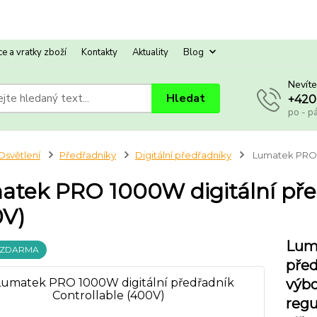
e a vratky zboží
Kontakty
Aktuality
Blog
Nevíte
Hledat
+420
po - p
Osvětlení
Předřadníky
Digitální předřadníky
Lumatek PRO 1
tek PRO 1000W digitální před
0V)
Lum
 ZDARMA
před
výbo
regu