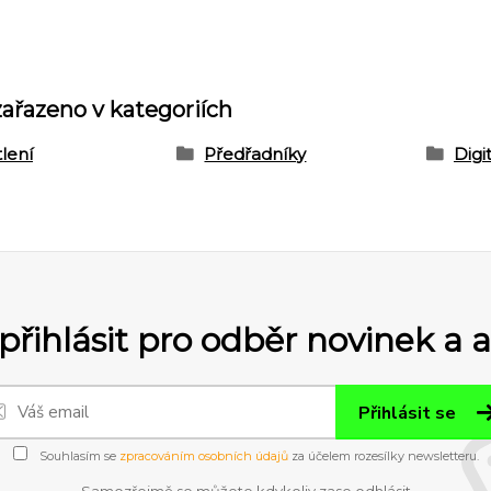
zařazeno v kategoriích
lení
Předřadníky
Digi
přihlásit pro odběr novinek a 
Přihlásit se
Souhlasím se
zpracováním osobních údajů
za účelem rozesílky newsletteru.