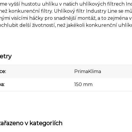
me vyšší hustotu uhlíku v našich uhlíkových filtrech 
ež konkurenční filtry. Uhlíkový filtr Industry Line se můž
ými visícími háčky pro snadnější montáž, a to zejména v
hlubit delší životností, než jakékoli konkurenční uhlíkov
etry
ce
PrimaKlima
ba
150 mm
zařazeno v kategoriích