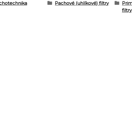
chotechnika
Pachové (uhlíkové) filtry
Pri
filtry