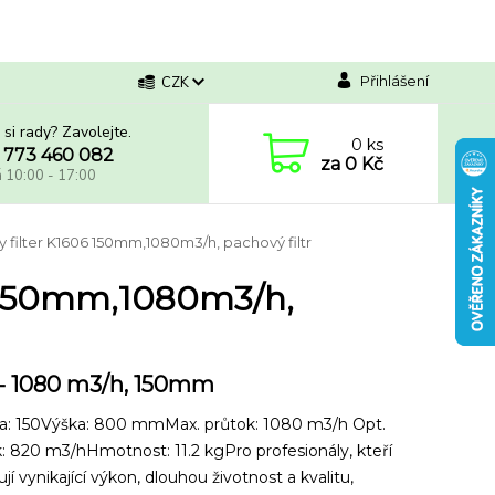
Přihlášení
CZK
 si rady? Zavolejte.
0
ks
 773 460 082
za
0 Kč
á 10:00 - 17:00
y filter K1606 150mm,1080m3/h, pachový filtr
6 150mm,1080m3/h,
- 1080 m3/h, 150mm
ba: 150Výška: 800 mmMax. průtok: 1080 m3/h Opt.
: 820 m3/hHmotnost: 11.2 kgPro profesionály, kteří
jí vynikající výkon, dlouhou životnost a kvalitu,