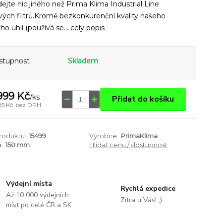
ejte nic jiného než Prima Klima Industrial Line
vých filtrů.Kromě bezkonkurenční kvality našeho
ího uhlí (používá se...
celý popis
stupnost
Skladem
999 Kč
/
ks
Přidat do košíku
05 Kč
bez DPH
produktu:
15499
Výrobce:
PrimaKlima
:
150 mm
Hlídat cenu / dostupnost
Výdejní místa
Rychlá expedice
Až 10 000 výdejních
Zítra u Vás! ;)
míst po celé ČR a SK