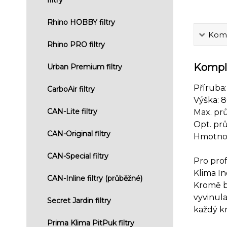
Rhino HOBBY filtry
Komp
Rhino PRO filtry
Komple
Urban Premium filtry
Příruba:
CarboAir filtry
Výška:
CAN-Lite filtry
Max. pr
Opt. pr
CAN-Original filtry
Hmotnost
CAN-Special filtry
Pro prof
Klima In
CAN-Inline filtry (průběžné)
Kromě be
vyvinula
Secret Jardin filtry
každý kr
Prima Klima PitPuk filtry