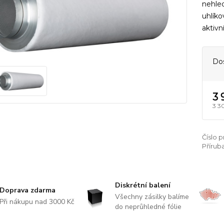
nehled
uhlíko
aktivn
Do
3 
3 3
Číslo 
Příruba
Diskrétní balení
Doprava zdarma
Všechny zásilky balíme
Při nákupu nad 3000 Kč
do neprůhledné fólie