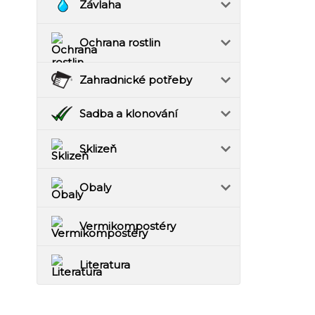
Závlaha
Ochrana rostlin
Zahradnické potřeby
Sadba a klonování
Sklizeň
Obaly
Vermikompostéry
Literatura