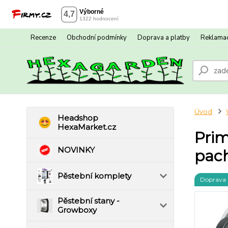
Recenze
Obchodní podmínky
Doprava a platby
Reklamac
Úvod
Headshop
HexaMarket.cz
Prim
NOVINKY
pach
Pěstební komplety
Doprava
Pěstební stany -
Growboxy