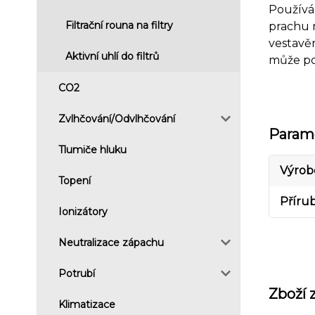
Používá
Filtrační rouna na filtry
prachu n
vestavěn
Aktivní uhlí do filtrů
může poc
CO2
Zvlhčování/Odvlhčování
Param
Tlumiče hluku
Výrob
Topení
Příru
Ionizátory
Neutralizace zápachu
Potrubí
Zboží 
Klimatizace