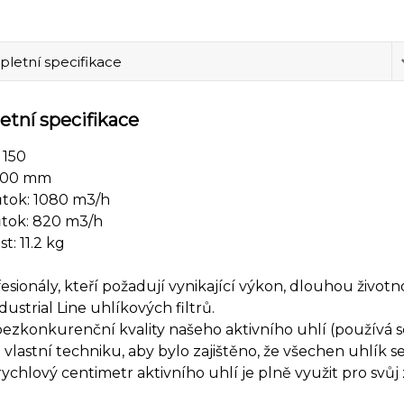
letní specifikace
tní specifikace
 150
 800 mm
ůtok: 1080 m3/h
ůtok: 820 m3/h
: 11.2 kg
esionály, kteří požadují vynikající výkon, dlouhou životn
dustrial Line uhlíkových filtrů.
zkonkurenční kvality našeho aktivního uhlí (používá se 
 vlastní techniku, aby bylo zajištěno, že všechen uhlík 
ychlový centimetr aktivního uhlí je plně využit pro svůj