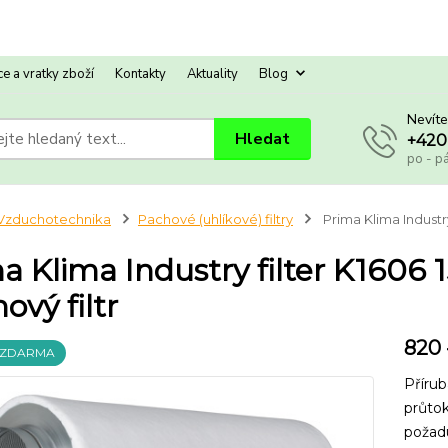
e a vratky zboží
Kontakty
Aktuality
Blog
Nevíte
Hledat
+420
po - p
Vzduchotechnika
Pachové (uhlíkové) filtry
Prima Klima Industr
a Klima Industry filter K160
ový filtr
820 
 ZDARMA
Příru
průtok
požadu