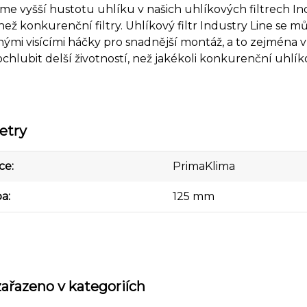
me vyšší hustotu uhlíku v našich uhlíkových filtrech 
ež konkurenční filtry. Uhlíkový filtr Industry Line se můž
ými visícími háčky pro snadnější montáž, a to zejména v
hlubit delší životností, než jakékoli konkurenční uhlíkov
etry
ce
PrimaKlima
ba
125 mm
zařazeno v kategoriích