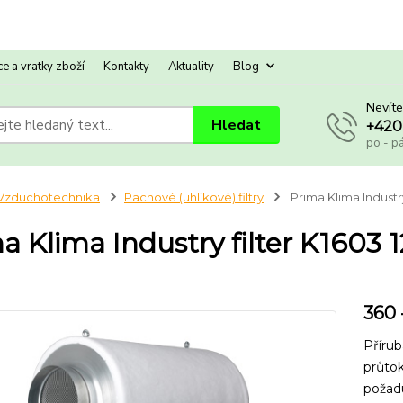
e a vratky zboží
Kontakty
Aktuality
Blog
Nevíte
Hledat
+420
po - p
Vzduchotechnika
Pachové (uhlíkové) filtry
Prima Klima Industr
a Klima Industry filter K160
360 
Příru
průtok
požadu