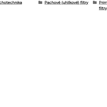
chotechnika
Pachové (uhlíkové) filtry
Pri
filtry