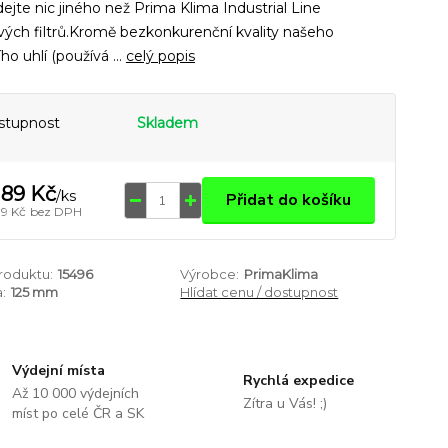
ejte nic jiného než Prima Klima Industrial Line
vých filtrů.Kromě bezkonkurenční kvality našeho
ího uhlí (používá ...
celý popis
stupnost
Skladem
189 Kč
/
ks
Přidat do košíku
09 Kč
bez DPH
produktu:
15496
Výrobce:
PrimaKlima
:
125 mm
Hlídat cenu / dostupnost
Výdejní místa
Rychlá expedice
Až 10 000 výdejních
Zítra u Vás! ;)
míst po celé ČR a SK