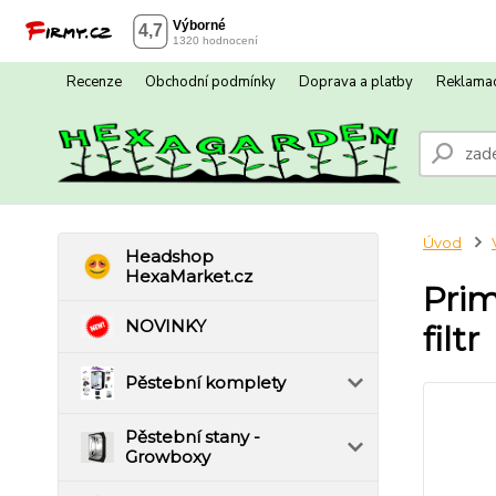
Recenze
Obchodní podmínky
Doprava a platby
Reklamac
Úvod
Headshop
HexaMarket.cz
Prim
NOVINKY
filtr
Pěstební komplety
Pěstební stany -
Growboxy