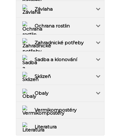
Závlaha
Ochrana rostlin
Zahradnické potřeby
Sadba a klonování
Sklizeň
Obaly
Vermikompostéry
Literatura