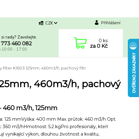
Přihlášení
CZK
 si rady? Zavolejte.
0
ks
 773 460 082
za
0 Kč
á 10:00 - 17:00
y filter K1603 125mm, 460m3/h, pachový filtr
3 125mm, 460m3/h, pachový
- 460 m3/h, 125mm
ba: 125 mmVýška: 400 mm Max. průtok: 460 m3/h Opt.
: 360 m3/hHmotnost: 5.2 kgPro profesionály, kteří
jí vynikající výkon, dlouhou životnost a kvalitu,