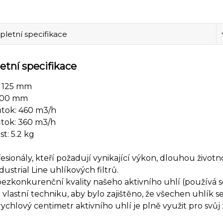
letní specifikace
tní specifikace
: 125 mm
 400 mm
ůtok: 460 m3/h
ůtok: 360 m3/h
t: 5.2 kg
esionály, kteří požadují vynikající výkon, dlouhou životn
dustrial Line uhlíkových filtrů.
zkonkurenční kvality našeho aktivního uhlí (používá se 
 vlastní techniku, aby bylo zajištěno, že všechen uhlík 
ychlový centimetr aktivního uhlí je plně využit pro svůj