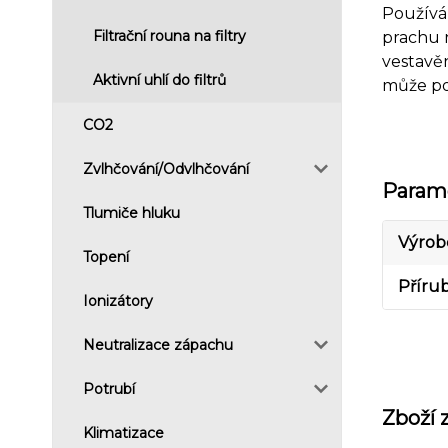
Používá
Filtrační rouna na filtry
prachu n
vestavěn
Aktivní uhlí do filtrů
může poc
CO2
Zvlhčování/Odvlhčování
Param
Tlumiče hluku
Výrob
Topení
Příru
Ionizátory
Neutralizace zápachu
Potrubí
Zboží 
Klimatizace