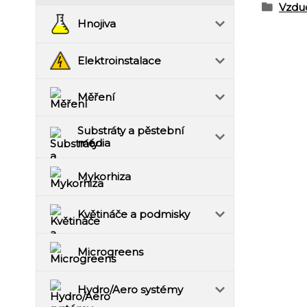
Vzdu
Hnojiva
Elektroinstalace
Měření
Substráty a pěstební
média
Mykorhiza
Květináče a podmisky
Microgreens
Hydro/Aero systémy