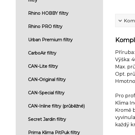
Rhino HOBBY filtry
Komp
Rhino PRO filtry
Komple
Urban Premium filtry
Příruba
CarboAir filtry
Výška:
CAN-Lite filtry
Max. pr
Opt. pr
CAN-Original filtry
Hmotnos
CAN-Special filtry
Pro prof
Klima In
CAN-Inline filtry (průběžné)
Kromě be
vyvinula
Secret Jardin filtry
každý kr
Prima Klima PitPuk filtry