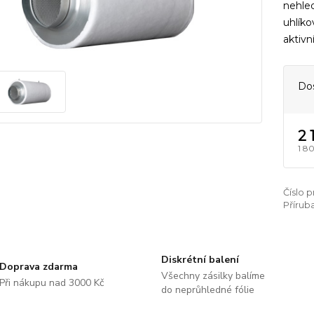
nehled
uhlíko
aktivn
Do
2 
1 8
Číslo 
Příruba
Diskrétní balení
Doprava zdarma
Všechny zásilky balíme
Při nákupu nad 3000 Kč
do neprůhledné fólie