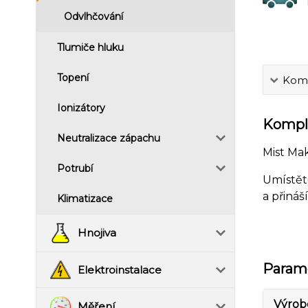
Odvlhčování
Tlumiče hluku
Topení
Komp
Ionizátory
Komple
Neutralizace zápachu
Mist Mak
Potrubí
Umístět
a přináší
Klimatizace
Hnojiva
Param
Elektroinstalace
Výrob
Měření