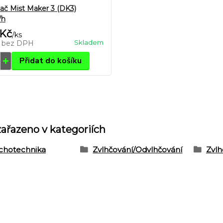
ač Mist Maker 3 (DK3)
/h
 Kč
/
ks
Skladem
č
bez DPH
Přidat do košíku
zařazeno v kategoriích
chotechnika
Zvlhčování/Odvlhčování
Zvlh