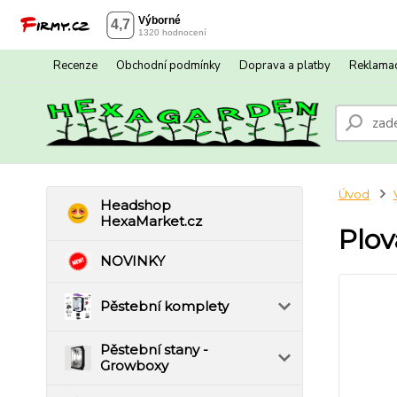
Recenze
Obchodní podmínky
Doprava a platby
Reklamac
Úvod
Headshop
HexaMarket.cz
Plov
NOVINKY
Pěstební komplety
Pěstební stany -
Growboxy