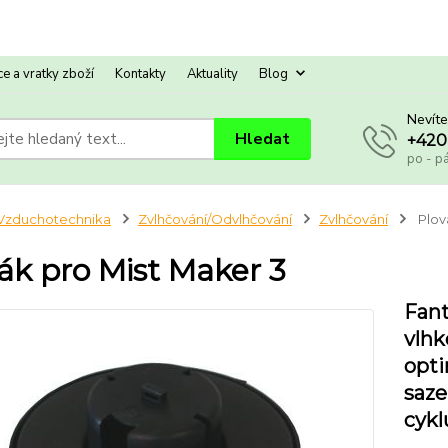
e a vratky zboží
Kontakty
Aktuality
Blog
Nevíte
Hledat
+420
po - p
Vzduchotechnika
Zvlhčování/Odvlhčování
Zvlhčování
Plov
ák pro Mist Maker 3
Fant
vlhk
opti
saze
cykl