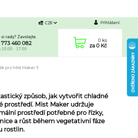
Přihlášení
CZK
 si rady? Zavolejte.
0
ks
 773 460 082
za
0 Kč
á 10:00 - 17:00
ák pro Mist Maker 3
astický způsob, jak vytvořit chladné
é prostředí. Mist Maker udržuje
mální prostředí potřebné pro řízky,
nice a růst během vegetativní fáze
u rostlin.