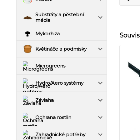
Substráty a pěstební
média
Mykorhiza
Souvis
Květináče a podmisky
Microgreens
Hydro/Aero systémy
Závlaha
Ochrana rostlin
Zahradnické potřeby