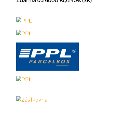
Zdarma od 6000 Kč/240
€ (SK)