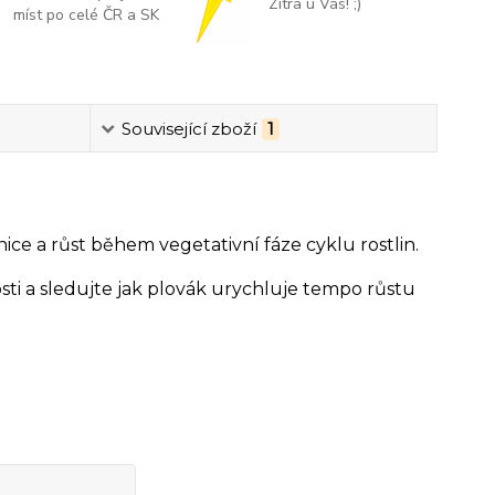
Zítra u Vás! ;)
míst po celé ČR a SK
Související zboží
1
ice a růst během vegetativní fáze cyklu rostlin.
i a sledujte jak plovák urychluje tempo růstu