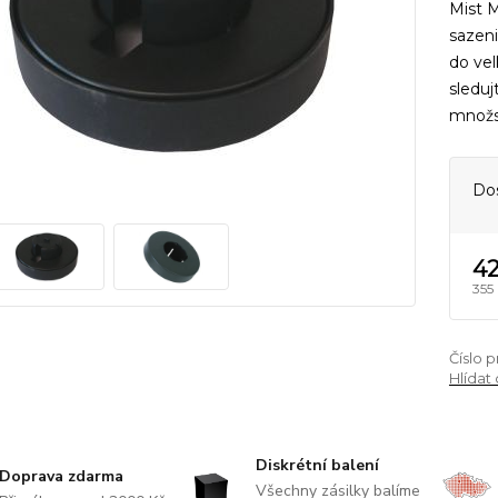
Mist M
sazeni
do vel
sleduj
množst
Do
42
355
Číslo 
Hlídat
Diskrétní balení
Doprava zdarma
Všechny zásilky balíme