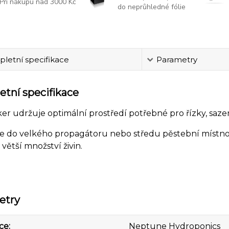
Při nákupu nad 3000 Kč
do neprůhledné fólie
letní specifikace
Parametry
tní specifikace
er udržuje optimální prostředí potřebné pro řízky, sazen
e do velkého propagátoru nebo středu pěstební místnost
 větší množství živin.
etry
ce
Neptune Hydroponics