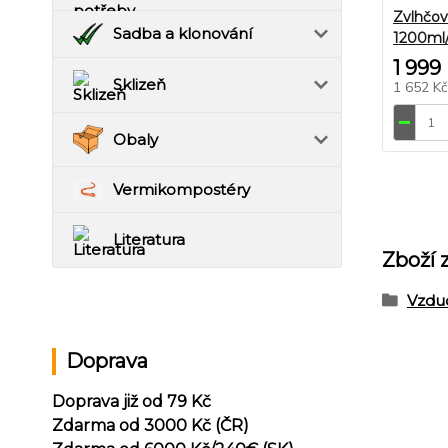
Zvlhčov
Sadba a klonování
1200ml
1 999
Sklizeň
1 652 K
Obaly
Vermikompostéry
Literatura
Zboží 
Vzdu
Doprava
Doprava již od 79 Kč
Zdarma od 3000 Kč (ČR)