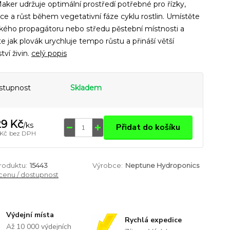
aker udržuje optimální prostředí potřebné pro řízky,
ce a růst během vegetativní fáze cyklu rostlin. Umístěte
kého propagátoru nebo středu pěstební místnosti a
te jak plovák urychluje tempo růstu a přináší větší
ví živin.
celý popis
stupnost
Skladem
9 Kč
/
ks
Přidat do košíku
 Kč
bez DPH
produktu:
15443
Výrobce:
Neptune Hydroponics
 cenu / dostupnost
Výdejní místa
Rychlá expedice
Až 10 000 výdejních