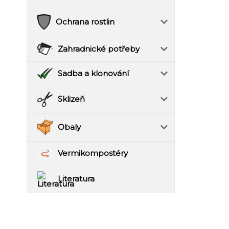
Ochrana rostlin
Zahradnické potřeby
Sadba a klonování
Sklizeň
Obaly
Vermikompostéry
Literatura