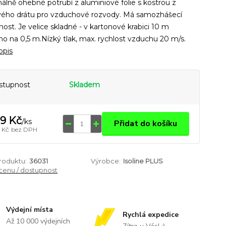
lně ohebné potrubí z aluminiové folie s kostrou z
vého drátu pro vzduchové rozvody. Má samozhášecí
ost. Je velice skladné - v kartonové krabici 10 m
no na 0,5 m.Nízký tlak, max. rychlost vzduchu 20 m/s.
opis
stupnost
Skladem
9 Kč
/
ks
Přidat do košíku
 Kč
bez DPH
produktu:
36031
Výrobce:
Isoline PLUS
 cenu / dostupnost
Výdejní místa
Rychlá expedice
Až 10 000 výdejních