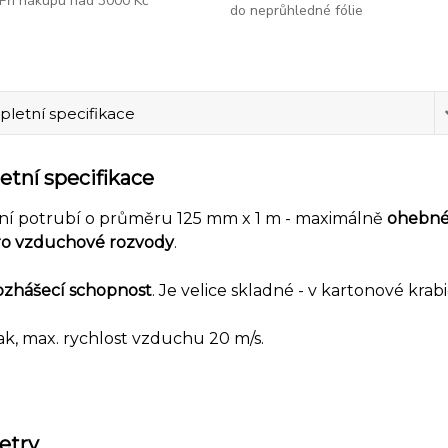
Při nákupu nad 3000 Kč
do neprůhledné fólie
letní specifikace
tní specifikace
ční potrubí o průměru 125 mm x 1 m - maximálně
ohebné 
ro vzduchové rozvody
.
zhášecí schopnost
. Je velice skladné - v kartonové krab
ak, max. rychlost vzduchu 20 m/s.
etry