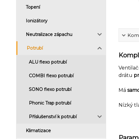
Topení
Ionizátory
Neutralizace zápachu
Komp
Potrubí
Komple
ALU flexo potrubí
Ventila
drátu
p
COMBI flexo potrubí
SONO flexo potrubí
Má
samo
Phonic Trap potrubí
Nízký tl
Příslušenství k potrubí
Klimatizace
Param