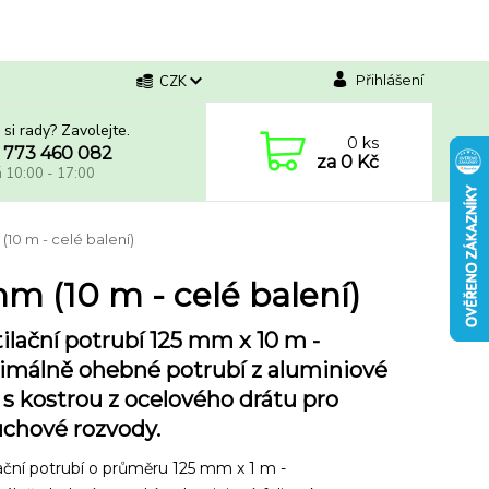
Přihlášení
CZK
 si rady? Zavolejte.
0
ks
 773 460 082
za
0 Kč
á 10:00 - 17:00
(10 m - celé balení)
mm (10 m - celé balení)
ilační potrubí 125 mm x 10 m -
málně ohebné potrubí z aluminiové
e s kostrou z ocelového drátu pro
chové rozvody.
ační potrubí o průměru 125 mm x 1 m -