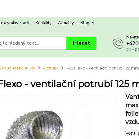
e a vratky zboží
Kontakty
Aktuality
Blog
Nevíte
Hledat
+420
po - p
Vzduchotechnika
Potrubí
Alu Flexo - ventilační potrubí 125 mm 
Flexo - ventilační potrubí 125 
Vent
maxi
foli
vzdu
Ventil