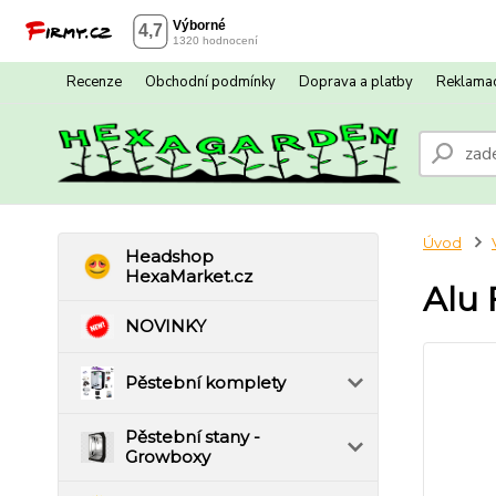
Recenze
Obchodní podmínky
Doprava a platby
Reklamac
Úvod
Headshop
HexaMarket.cz
Alu 
NOVINKY
Pěstební komplety
Pěstební stany -
Growboxy