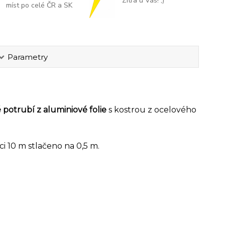
Zítra u Vás! ;)
míst po celé ČR a SK
Parametry
potrubí z aluminiové folie
s kostrou z ocelového
ici 10 m stlačeno na 0,5 m.