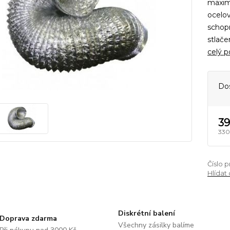
maximá
ocelo
schopn
stlače
celý p
Do
39
330
Číslo 
Hlídat
Diskrétní balení
Doprava zdarma
Všechny zásilky balíme