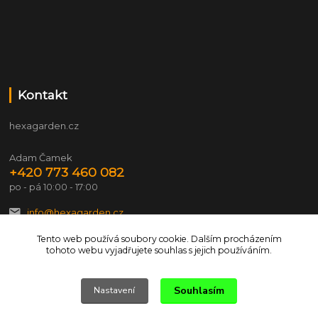
Kontakt
hexagarden.cz
Adam Čamek
+420 773 460 082
po - pá 10:00 - 17:00
info@hexagarden.cz
Tento web používá soubory cookie. Dalším procházením
tohoto webu vyjadřujete souhlas s jejich používáním.
Souhlasím
Nastavení
© 2026 hexagarden.cz Všechna práva vyhrazena