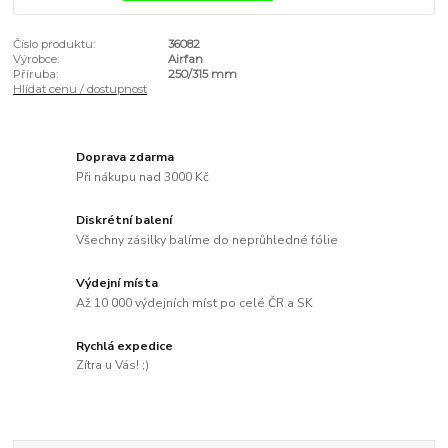
Číslo produktu:
36082
Výrobce:
Airfan
Příruba:
250/315 mm
Hlídat cenu / dostupnost
Doprava zdarma
Při nákupu nad 3000 Kč
Diskrétní balení
Všechny zásilky balíme do neprůhledné fólie
Výdejní místa
Až 10 000 výdejních míst po celé ČR a SK
Rychlá expedice
Zítra u Vás! ;)