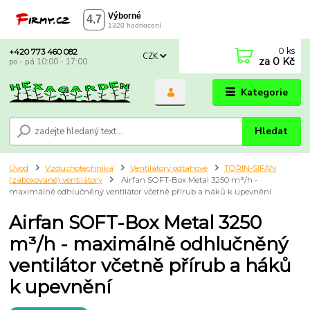
0
ks
+420 773 460 082
CZK
za
0 Kč
po - pá 10:00 - 17:00
Kategorie
Hledat
Úvod
Vzduchotechnika
Ventilátory odtahové
TORIN-SIFAN
(zaboxované) ventilátory
Airfan SOFT-Box Metal 3250 m³/h -
maximálně odhlučněný ventilátor včetně přírub a háků k upevnění
Airfan SOFT-Box Metal 3250
m³/h - maximálně odhlučněný
ventilátor včetně přírub a háků
k upevnění