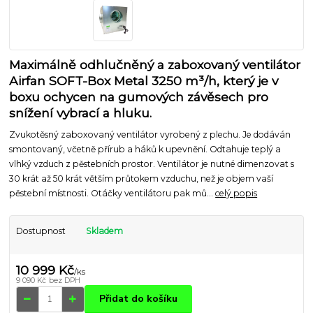
Maximálně odhlučněný a zaboxovaný ventilátor
Airfan SOFT-Box Metal 3250 m³/h, který je v
boxu ochycen na gumových závěsech pro
snížení vybrací a hluku.
Zvukotěsný zaboxovaný ventilátor vyrobený z plechu. Je dodáván
smontovaný, včetně přírub a háků k upevnění. Odtahuje teplý a
vlhký vzduch z pěstebních prostor. Ventilátor je nutné dimenzovat s
30 krát až 50 krát větším průtokem vzduchu, než je objem vaší
pěstební místnosti. Otáčky ventilátoru pak mů...
celý popis
Dostupnost
Skladem
10 999 Kč
/
ks
9 090 Kč
bez DPH
Přidat do košíku